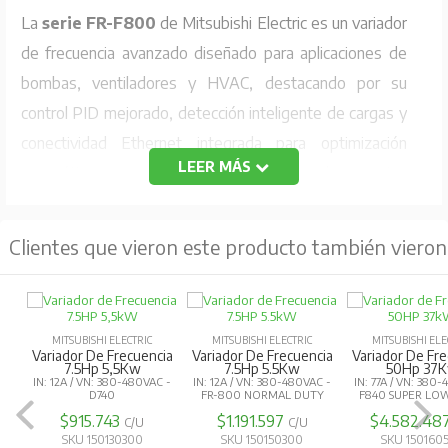
La
serie FR-F800
de Mitsubishi Electric es un variador
de frecuencia avanzado diseñado para aplicaciones de
bombas, ventiladores y HVAC, destacando por su
control PID mejorado, detección inteligente de cargas y
conectividad Ethernet integrada para optimización
LEER MÁS
energética y monitoreo remoto, superando a series
anteriores como la FR-F700 en precisión y eficiencia
Especificaciones Técnicas
Clientes que vieron este producto también vieron
Capacidad de motor aplicable (SLD/LD):
45/45
kW
MITSUBISHI ELECTRIC
MITSUBISHI ELECTRIC
MITSUBISHI ELE
Salida:
Variador De Frecuencia
Variador De Frecuencia
Variador De Fr
50Hp 37Kw
2Hp 1.5Kw
15Hp 11K
Capacidad nominal (SLD/LD)
: 71/65 kVA
IN: 77A / VN: 380-480VAC -
IN: 4,0A / VN: 380-480VAC -
IN: 31A / VN: 380
F840 SUPER LOW DUTY
FR-800 NORMAL DUTY
A840 NORMAL
Corriente nominal (SLD/LD):
93/85 A
$4.582.487
$700.185
$3.338.13
C/U
C/U
SKU 150160520
SKU 150150240
SKU 150170
Capacidad de sobrecarga de corriente