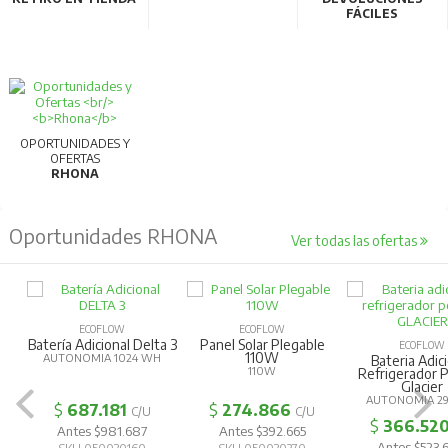
FÁCILES
OPORTUNIDADES Y
OFERTAS
RHONA
Oportunidades RHONA
Ver todas las ofertas
ECOFLOW
ECOFLOW
Batería Adicional Delta 3
Panel Solar Plegable
ECOFLOW
110W
AUTONOMIA 1024 WH
Bateria Adic
110W
Refrigerador P
Glacier
AUTONOMIA 2
$
687.181
$
274.866
C/U
C/U
$
366.52
Antes $981.687
Antes $392.665
Antes $523