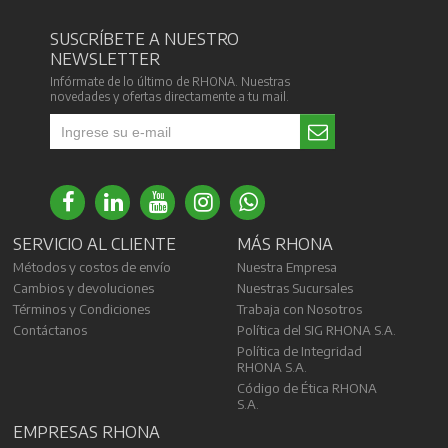
SUSCRÍBETE A NUESTRO
NEWSLETTER
Infórmate de lo último de RHONA. Nuestras
novedades y ofertas directamente a tu mail.
SERVICIO AL CLIENTE
MÁS RHONA
Métodos y costos de envío
Nuestra Empresa
Cambios y devoluciones
Nuestras Sucursales
Términos y Condiciones
Trabaja con Nosotros
Contáctanos
Política del SIG RHONA S.A.
Política de Integridad
RHONA S.A.
Código de Ética RHONA
S.A.
EMPRESAS RHONA