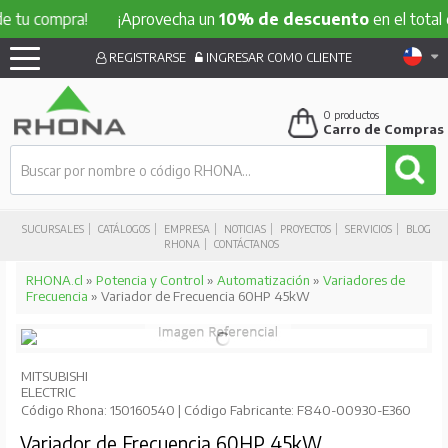
e tu compra!
¡Aprovecha un
10% de descuento
en el total 
REGISTRARSE
INGRESAR COMO CLIENTE
0
productos
Carro de Compras
SUCURSALES
CATÁLOGOS
EMPRESA
NOTICIAS
PROYECTOS
SERVICIOS
BLOG
RHONA
CONTÁCTANOS
RHONA.cl
»
Potencia y Control
»
Automatización
»
Variadores de
Frecuencia
» Variador de Frecuencia 60HP 45kW
MITSUBISHI
ELECTRIC
Código Rhona: 150160540 | Código Fabricante: F840-00930-E360
Variador de Frecuencia 60HP 45kW