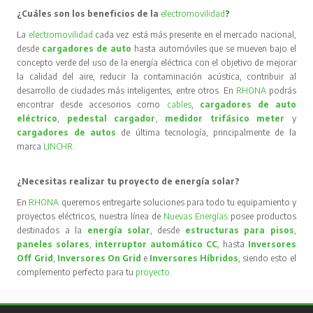
¿Cuáles son los beneficios de la
electromovilidad
?
La
electromovilidad
cada vez está más presente en el mercado nacional,
desde
cargadores de auto
hasta automóviles que se mueven bajo el
concepto verde del uso de la energía eléctrica con el objetivo de mejorar
la calidad del aire, reducir la contaminación acústica, contribuir al
desarrollo de ciudades más inteligentes, entre otros. En
RHONA
podrás
encontrar desde accesorios como
cables
,
cargadores de auto
eléctrico
,
pedestal cargador
,
medidor trifásico meter
y
cargadores de autos
de última tecnología, principalmente de la
marca
LINCHR
.
¿Necesitas realizar tu proyecto de energía solar?
En
RHONA
queremos entregarte soluciones para todo tu equipamiento y
proyectos eléctricos, nuestra línea de
Nuevas Energías
posee productos
destinados a la
energía solar
, desde
estructuras para pisos
,
paneles solares
,
interruptor automático CC
, hasta
Inversores
Off Grid
,
Inversores On Grid
e
Inversores Híbridos
, siendo esto el
complemento perfecto para tu
proyecto
.