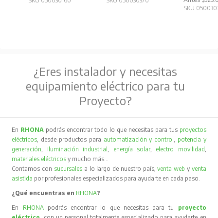
SKU 050030160
SKU 050030370
SKU 050030
¿Eres instalador y necesitas
equipamiento eléctrico para tu
Proyecto?
En
RHONA
podrás encontrar todo lo que necesitas para tus
proyectos
eléctricos
, desde productos para
automatización y control
,
potencia y
generación
,
iluminación industrial
,
energía solar
,
electro movilidad
,
materiales eléctricos
y mucho más…
Contamos con
sucursales
a lo largo de nuestro país,
venta web
y
venta
asistida
por profesionales especializados para ayudarte en cada paso.
¿Qué encuentras en
RHONA
?
En
RHONA
podrás encontrar lo que necesitas para tu
proyecto
eléctrico
, con un personal totalmente especializado para ayudarte en