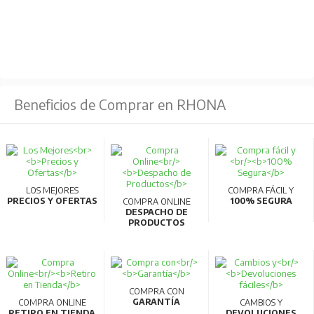
SLD:
110% 60 s, 120% 3 s
LD:
120% 60 s, 1500% 3 s
Tensión:
Trifásico 380-500 V
Beneficios de Comprar en RHONA
Fuente de alimentación:
Tensión y frecuencia de entrada AC nominal:
Trifásico 380-500 V 50/60 Hz
Fluctuación permisible de tensión AC:
323-550
LOS MEJORES
COMPRA FÁCIL Y
V 50/60 Hz
PRECIOS Y OFERTAS
100% SEGURA
COMPRA ONLINE
DESPACHO DE
Fluctuación permisible de frecuencia:
±5%
PRODUCTOS
Estructura de protección:
IP00
Sistema de enfriamiento
: Refrigeración por
ventilador
COMPRA CON
GARANTÍA
COMPRA ONLINE
CAMBIOS Y
Peso aproximado:
41 kg
RETIRO EN TIENDA
DEVOLUCIONES