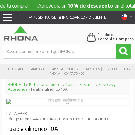
compra!
¡Aprovecha un
10% de descuento
en el total de tu
REGISTRARSE
INGRESAR COMO CLIENTE
0
productos
Carro de Compras
SUCURSALES
CATÁLOGOS
EMPRESA
NOTICIAS
PROYECTOS
SERVICIOS
BLOG
RHONA
CONTÁCTANOS
RHONA.cl
»
Potencia y Control
»
Control Eléctrico
»
Fusibles y
Accesorios
» Fusible cilindrico 10A
ITALWEBER
Código Rhona: 440000470 | Código Fabricante: 1421010
Fusible cilindrico 10A