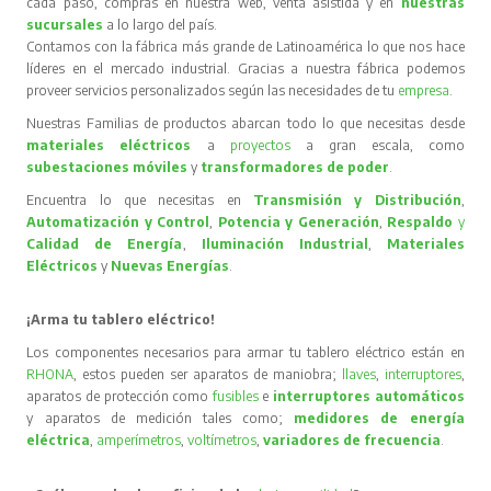
cada paso, compras en nuestra web, venta asistida y en
nuestras
sucursales
a lo largo del país.
Contamos con la fábrica más grande de Latinoamérica lo que nos hace
líderes en el mercado industrial. Gracias a nuestra fábrica podemos
proveer servicios personalizados según las necesidades de tu
empresa
.
Nuestras Familias de productos abarcan todo lo que necesitas desde
materiales eléctricos
a
proyectos
a gran escala, como
subestaciones móviles
y
transformadores de poder
.
Encuentra lo que necesitas en
Transmisión y Distribución
,
Automatización y Control
,
Potencia y Generación
,
Respaldo
y
Calidad de Energía
,
Iluminación Industrial
,
Materiales
Eléctricos
y
Nuevas Energías
.
¡Arma tu tablero eléctrico!
Los componentes necesarios para armar tu tablero eléctrico están en
RHONA
, estos pueden ser aparatos de maniobra;
llaves
,
interruptores
,
aparatos de protección como
fusibles
e
interruptores automáticos
y aparatos de medición tales como;
medidores de energía
eléctrica
,
amperímetros
,
voltímetros
,
variadores de frecuencia
.