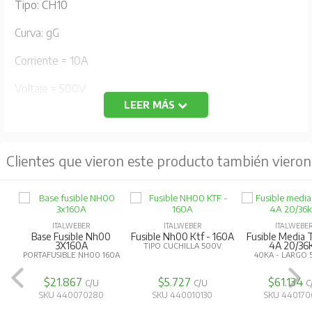
Tipo: CH10
Curva: gG
Corriente = 10A
Voltaje = 500V
LEER MÁS
Clientes que vieron este producto también vieron
ITALWEBER
ITALWEBER
ITALWEBE
Base Fusible Nh00
Fusible Nh00 Ktf - 160A
Fusible Media 
3X160A
4A 20/36
TIPO CUCHILLA 500V
PORTAFUSIBLE NH00 160A
40KA - LARGO 
$21.867
$5.727
$61.134
C/U
C/U
C
SKU 440070280
SKU 440010130
SKU 440170