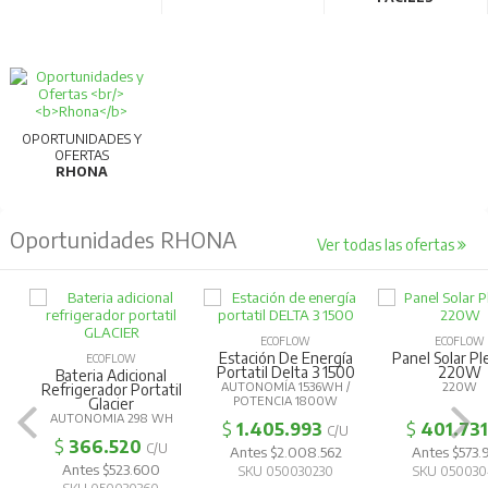
OPORTUNIDADES Y
OFERTAS
RHONA
Oportunidades RHONA
Ver todas las ofertas
ECOFLOW
ECOFLOW
Estación De Energía
Panel Solar Pl
ECOFLOW
Portatil Delta 3 1500
220W
Bateria Adicional
AUTONOMÍA 1536WH /
220W
Refrigerador Portatil
POTENCIA 1800W
Glacier
AUTONOMIA 298 WH
$
1.405.993
$
401.731
C/U
$
366.520
C/U
Antes $2.008.562
Antes $573.
Antes $523.600
SKU 050030230
SKU 050030