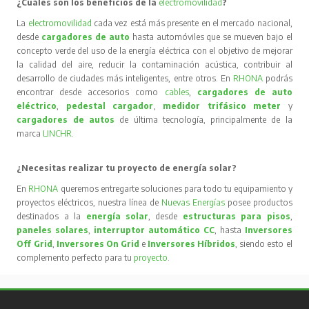
¿Cuáles son los beneficios de la
electromovilidad
?
La
electromovilidad
cada vez está más presente en el mercado nacional,
desde
cargadores de auto
hasta automóviles que se mueven bajo el
concepto verde del uso de la energía eléctrica con el objetivo de mejorar
la calidad del aire, reducir la contaminación acústica, contribuir al
desarrollo de ciudades más inteligentes, entre otros. En
RHONA
podrás
encontrar desde accesorios como
cables
,
cargadores de auto
eléctrico
,
pedestal cargador
,
medidor trifásico meter
y
cargadores de autos
de última tecnología, principalmente de la
marca
LINCHR
.
¿Necesitas realizar tu proyecto de energía solar?
En
RHONA
queremos entregarte soluciones para todo tu equipamiento y
proyectos eléctricos, nuestra línea de
Nuevas Energías
posee productos
destinados a la
energía solar
, desde
estructuras para pisos
,
paneles solares
,
interruptor automático CC
, hasta
Inversores
Off Grid
,
Inversores On Grid
e
Inversores Híbridos
, siendo esto el
complemento perfecto para tu
proyecto
.