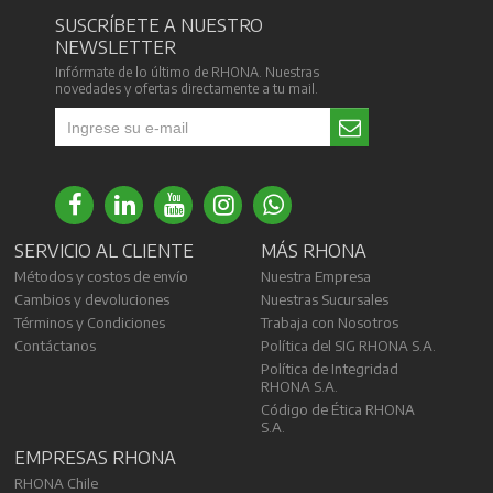
SUSCRÍBETE A NUESTRO
NEWSLETTER
Infórmate de lo último de RHONA. Nuestras
novedades y ofertas directamente a tu mail.
SERVICIO AL CLIENTE
MÁS RHONA
Métodos y costos de envío
Nuestra Empresa
Cambios y devoluciones
Nuestras Sucursales
Términos y Condiciones
Trabaja con Nosotros
Contáctanos
Política del SIG RHONA S.A.
Política de Integridad
RHONA S.A.
Código de Ética RHONA
S.A.
EMPRESAS RHONA
RHONA Chile