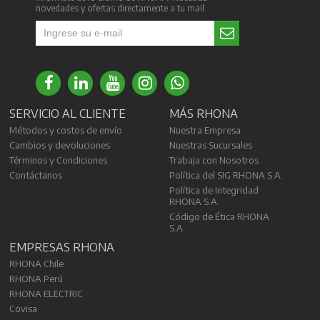
novedades y ofertas directamente a tu mail.
SERVICIO AL CLIENTE
MÁS RHONA
Métodos y costos de envío
Nuestra Empresa
Cambios y devoluciones
Nuestras Sucursales
Términos y Condiciones
Trabaja con Nosotros
Contáctanos
Política del SIG RHONA S.A.
Política de Integridad
RHONA S.A.
Código de Ética RHONA
S.A.
EMPRESAS RHONA
RHONA Chile
RHONA Perú
RHONA ELECTRIC
Covisa