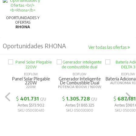
OPORTUNIDADES Y
OFERTAS
RHONA
Oportunidades RHONA
Ver todas las ofertas
ECOFLOW
ECOFLOW
ECOFLOW
Panel Solar Plegable
Generador Inteligente
Batería Adiciona
220W
De Combustible Dual
AUTONOMIA 10
220W
POTENCIA 1800W / 1600W
$
401.731
$
1.305.728
$
687.181
C/U
C/U
Antes $573.902
Antes $1.865.325
Antes $981
SKU 050030410
SKU 050030300
SKU 050030