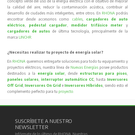
concepto verde del uso de la energía eléctrica con el objetivo de mejorar
la calidad del aire, reducir la contaminación acústica, contribuir al
desarrollo de ciudades más inteligentes, entre otros. En
RHONA
podrás
encontrar desde accesorios como
cables
,
cargadores de auto
eléctrico
,
pedestal cargador
,
medidor trifásico meter
y
cargadores de autos
de última tecnología, principalmente de la
marca
LINCHR
.
¿Necesitas realizar tu proyecto de energía solar?
En
RHONA
queremos entregarte soluciones para todo tu equipamiento y
proyectos eléctricos, nuestra línea de
Nuevas Energías
posee productos
destinados a la
energía solar
, desde
estructuras para pisos
,
paneles solares
,
interruptor automático CC
, hasta
Inversores
Off Grid
,
Inversores On Grid
e
Inversores Híbridos
, siendo esto el
complemento perfecto para tu
proyecto
.
SUSCRÍBETE A NUESTRO
NEWSLETTER
Infórmate de lo último de RHONA. Nuestras