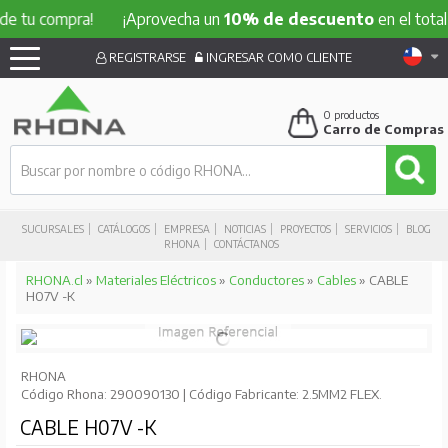
e tu compra!
¡Aprovecha un
10% de descuento
en el total d
REGISTRARSE
INGRESAR COMO CLIENTE
0
productos
Carro de Compras
SUCURSALES
CATÁLOGOS
EMPRESA
NOTICIAS
PROYECTOS
SERVICIOS
BLOG
RHONA
CONTÁCTANOS
RHONA.cl
»
Materiales Eléctricos
»
Conductores
»
Cables
» CABLE
H07V -K
RHONA
Código Rhona: 290090130 | Código Fabricante: 2.5MM2 FLEX.
CABLE H07V -K