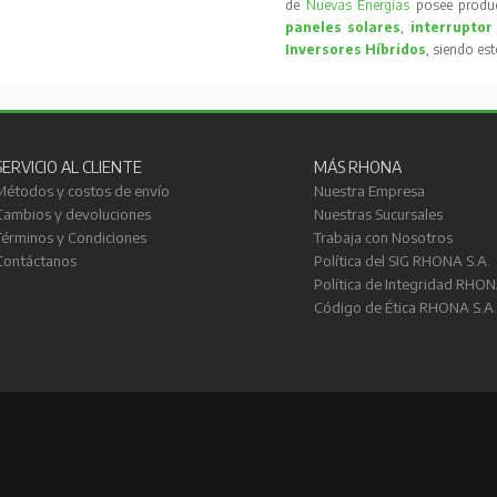
de
Nuevas Energías
posee produc
paneles solares
,
interruptor
Inversores Híbridos
, siendo es
SERVICIO AL CLIENTE
MÁS RHONA
Métodos y costos de envío
Nuestra Empresa
Cambios y devoluciones
Nuestras Sucursales
Términos y Condiciones
Trabaja con Nosotros
Contáctanos
Política del SIG RHONA S.A.
Política de Integridad RHON
Código de Ética RHONA S.A.