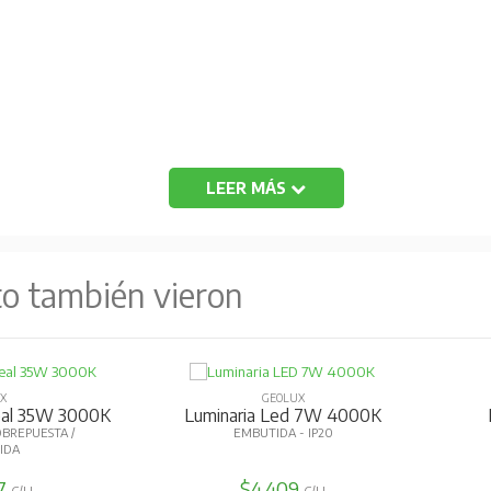
LEER MÁS
to también vieron
X
GEOLUX
neal 35W 3000K
Luminaria Led 7W 4000K
BREPUESTA /
EMBUTIDA - IP20
IDA
7
$4.409