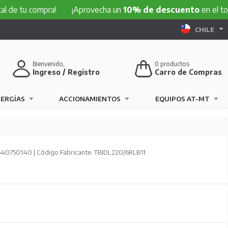
 compra!
¡Aprovecha un
10% de descuento
en el total de tu
CHILE
Bienvenido,
0
productos
Ingreso / Registro
Carro de Compras
NERGÍAS
ACCIONAMIENTOS
EQUIPOS AT-MT
540750140 | Código Fabricante: TBIDL220/6RLB11