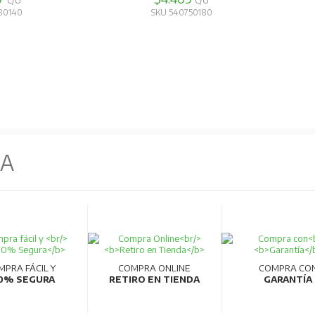
C/U
C/U
80140
SKU 540750180
NA
MPRA FÁCIL Y
COMPRA ONLINE
COMPRA CO
0% SEGURA
RETIRO EN TIENDA
GARANTÍA