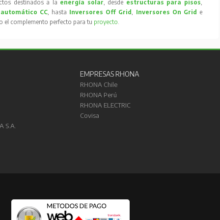
tos destinados a la
energía solar
, desde
estructuras para pisos
,
 automático CC
, hasta
Inversores Off Grid
,
Inversores On Grid
e
to el complemento perfecto para tu
proyecto
.
EMPRESAS RHONA
RHONA Chile
RHONA Perú
RHONA ELECTRIC
Covisa
A S.A.