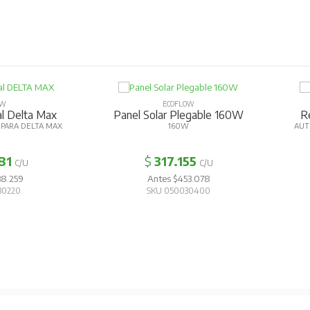
OW
ECOFLOW
al Delta Max
Panel Solar Plegable 160W
Re
PARA DELTA MAX
160W
AUT
81
$
317.155
C/U
C/U
38.259
Antes $453.078
30220
SKU 050030400