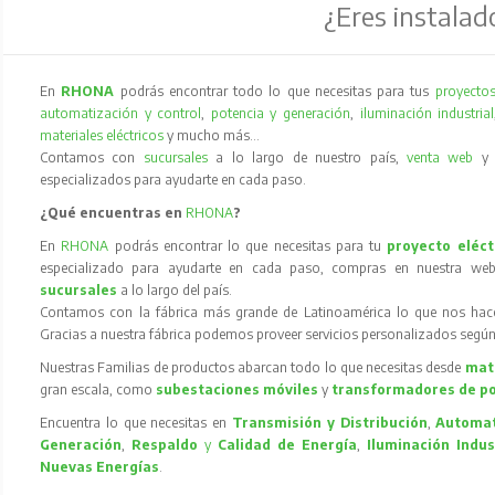
¿Eres instalad
En
RHONA
podrás encontrar todo lo que necesitas para tus
proyectos
automatización y control
,
potencia y generación
,
iluminación industrial
materiales eléctricos
y mucho más…
Contamos con
sucursales
a lo largo de nuestro país,
venta web
especializados para ayudarte en cada paso.
¿Qué encuentras en
RHONA
?
En
RHONA
podrás encontrar lo que necesitas para tu
proyecto eléct
especializado para ayudarte en cada paso, compras en nuestra web
sucursales
a lo largo del país.
Contamos con la fábrica más grande de Latinoamérica lo que nos hace l
Gracias a nuestra fábrica podemos proveer servicios personalizados según
Nuestras Familias de productos abarcan todo lo que necesitas desde
mate
gran escala, como
subestaciones móviles
y
transformadores de p
Encuentra lo que necesitas en
Transmisión y Distribución
,
Automat
Generación
,
Respaldo
y
Calidad de Energía
,
Iluminación Indus
Nuevas Energías
.