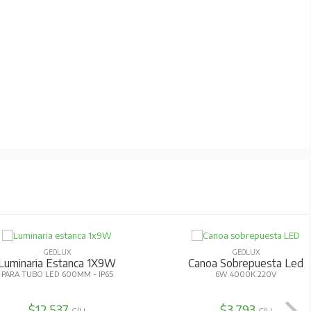
GEOLUX
GEOLUX
Luminaria Estanca 1X9W
Canoa Sobrepuesta Led
PARA TUBO LED 600MM - IP65
6W 4000K 220V
$12.537
$3.793