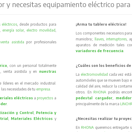
or y necesitas equipamiento eléctrico para
 eléctricos
, desde productos para
¡Arma tu tablero eléctrico!
,
energía solar
,
electro movilidad
,
Los componentes necesarios para 
maniobra;
llaves
,
interruptores
, 
y
venta asistida
por profesionales
aparatos de medición tales 
variadores de frecuencia
.
rico
, con un personal totalmente
¿Cuáles son los beneficios de
, venta asistida y en
nuestras
La
electromovilidad
cada vez está
automóviles que se mueven bajo el 
íderes en el mercado industrial.
calidad del aire, reducir la contam
 las necesidades de tu
empresa
.
otros. En
RHONA
podrás encon
riales eléctricos
a
proyectos
a
pedestal cargador
,
medidor
oder
.
principalmente de la marca
LINCH
ización y Control
,
Potencia y
trial
,
Materiales Eléctricos
y
¿Necesitas realizar tu proyec
En
RHONA
queremos entregarte s