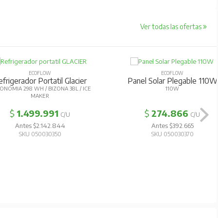
Ver todas las ofertas
ECOFLOW
ECOFLOW
frigerador Portatil Glacier
Panel Solar Plegable 110W
ONOMIA 298 WH / BIZONA 38L / ICE
110W
MAKER
$
1.499.991
$
274.866
C/U
C/U
Antes $2.142.844
Antes $392.665
SKU 050030350
SKU 050030370