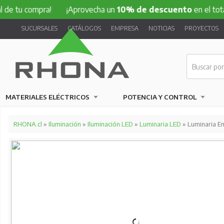
compra!
¡Aprovecha un
10% de descuento
en el total de tu 
SUCURSALES
CATÁLOGOS
EMPRESA
NOTICIAS
PROYECTOS
MATERIALES ELÉCTRICOS
POTENCIA Y CONTROL
RHONA.cl
»
Iluminación
»
Iluminación LED
»
Luminaria LED
» Luminaria Em