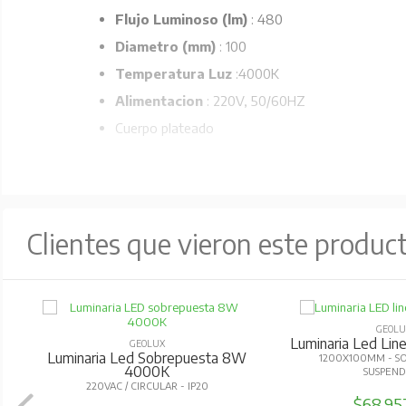
Flujo Luminoso (lm)
: 480
Diametro (mm)
: 100
Temperatura Luz
:4000K
Alimentacion
: 220V, 50/60HZ
Cuerpo plateado
Clientes que vieron este produc
GEOLU
Luminaria Led Li
GEOLUX
Luminaria Led Sobrepuesta 8W
1200X100MM - SO
4000K
SUSPEND
220VAC / CIRCULAR - IP20
$68.95