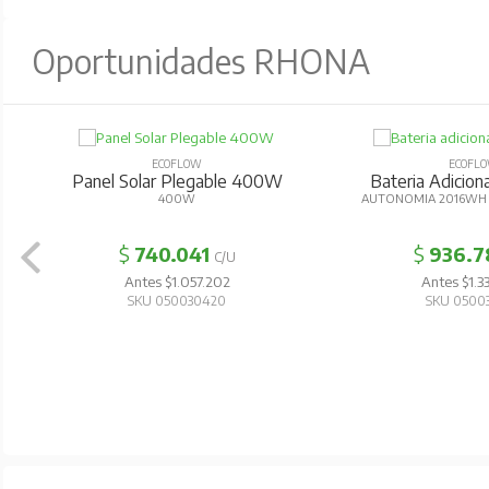
Oportunidades RHONA
ECOFLOW
ECOFL
Panel Solar Plegable 400W
Bateria Adicion
400W
AUTONOMIA 2016WH 
$
740.041
$
936.7
C/U
Antes $1.057.202
Antes $1.3
SKU 050030420
SKU 0500