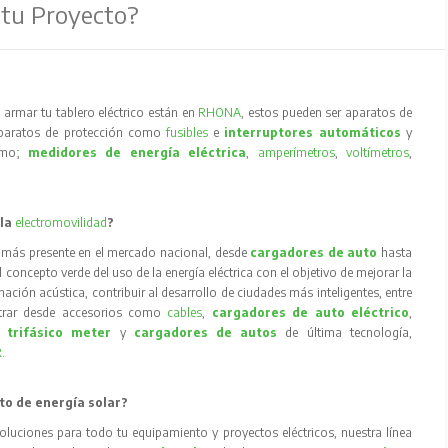
 tu Proyecto?
armar tu tablero eléctrico están en
RHONA
, estos pueden ser aparatos de
aparatos de protección como
fusibles
e
interruptores automáticos
y
como;
medidores de energía eléctrica
,
amperímetros
,
voltímetros
,
 la
electromovilidad
?
 más presente en el mercado nacional, desde
cargadores de auto
hasta
concepto verde del uso de la energía eléctrica con el objetivo de mejorar la
inación acústica, contribuir al desarrollo de ciudades más inteligentes, entre
trar desde accesorios como
cables
,
cargadores de auto eléctrico
,
 trifásico meter
y
cargadores de autos
de última tecnología,
R
.
to de energía solar?
oluciones para todo tu equipamiento y proyectos eléctricos, nuestra línea