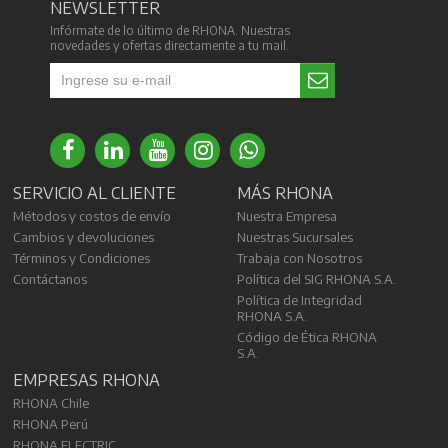
NEWSLETTER
Infórmate de lo último de RHONA. Nuestras
novedades y ofertas directamente a tu mail.
SERVICIO AL CLIENTE
MÁS RHONA
Métodos y costos de envío
Nuestra Empresa
Cambios y devoluciones
Nuestras Sucursales
Términos y Condiciones
Trabaja con Nosotros
Contáctanos
Política del SIG RHONA S.A.
Política de Integridad
RHONA S.A.
Código de Ética RHONA
S.A.
EMPRESAS RHONA
RHONA Chile
RHONA Perú
RHONA ELECTRIC