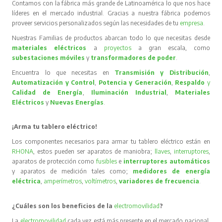
Contamos con la fábrica más grande de Latinoamérica lo que nos hace
líderes en el mercado industrial. Gracias a nuestra fábrica podemos
proveer servicios personalizados según las necesidades de tu
empresa
.
Nuestras Familias de productos abarcan todo lo que necesitas desde
materiales eléctricos
a
proyectos
a gran escala, como
subestaciones móviles
y
transformadores de poder
.
Encuentra lo que necesitas en
Transmisión y Distribución
,
Automatización y Control
,
Potencia y Generación
,
Respaldo
y
Calidad de Energía
,
Iluminación Industrial
,
Materiales
Eléctricos
y
Nuevas Energías
.
¡Arma tu tablero eléctrico!
Los componentes necesarios para armar tu tablero eléctrico están en
RHONA
, estos pueden ser aparatos de maniobra;
llaves
,
interruptores
,
aparatos de protección como
fusibles
e
interruptores automáticos
y aparatos de medición tales como;
medidores de energía
eléctrica
,
amperímetros
,
voltímetros
,
variadores de frecuencia
.
¿Cuáles son los beneficios de la
electromovilidad
?
La
electromovilidad
cada vez está más presente en el mercado nacional,