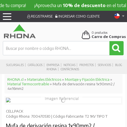
compra!
¡Aprovecha un
10% de descuento
en el total de tu 
REGISTRARSE
INGRESAR COMO CLIENTE
0
productos
Carro de Compras
SUCURSALES
CATÁLOGOS
EMPRESA
NOTICIAS
PROYECTOS
SERVICIOS
BLOG
RHONA
CONTÁCTANOS
RHONA.cl
»
Materiales Eléctricos
»
Montaje y Fijación Eléctrica
»
Material Termocontraíble
» Mufa de derivación resina 1x90mm2 /
4x16mm2
CELLPACK
Código Rhona: 700470530 | Código Fabricante: T2 1KV TIPO T
Mufa de derivación resina 1x90mm2 /