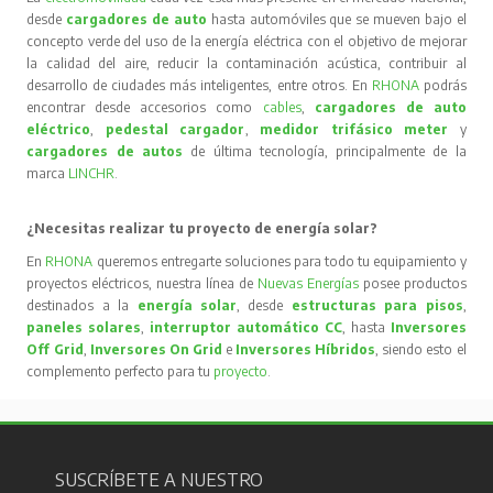
desde
cargadores de auto
hasta automóviles que se mueven bajo el
concepto verde del uso de la energía eléctrica con el objetivo de mejorar
la calidad del aire, reducir la contaminación acústica, contribuir al
desarrollo de ciudades más inteligentes, entre otros. En
RHONA
podrás
encontrar desde accesorios como
cables
,
cargadores de auto
eléctrico
,
pedestal cargador
,
medidor trifásico meter
y
cargadores de autos
de última tecnología, principalmente de la
marca
LINCHR
.
¿Necesitas realizar tu proyecto de energía solar?
En
RHONA
queremos entregarte soluciones para todo tu equipamiento y
proyectos eléctricos, nuestra línea de
Nuevas Energías
posee productos
destinados a la
energía solar
, desde
estructuras para pisos
,
paneles solares
,
interruptor automático CC
, hasta
Inversores
Off Grid
,
Inversores On Grid
e
Inversores Híbridos
, siendo esto el
complemento perfecto para tu
proyecto
.
SUSCRÍBETE A NUESTRO