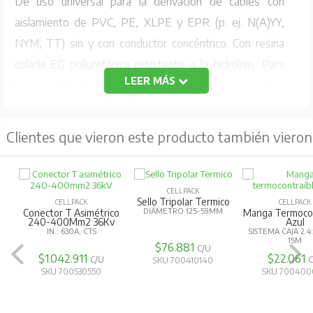
De uso universal para la derivación de cables con
aislamiento de PVC, PE, XLPE y EPR (p. ej. N(A)YY,
NYM, TT) sin y con conductor concéntrico. Con resina
colada EG poliuretánica resistente a la hidrólisis. Para
LEER MÁS
bornes de derivación individual en conductores de cobre
y de aluminio.
Datos técnicos
Clientes que vieron este producto también vieron
Largo:
267 mm
Ancho:
154 mm
CELLPACK
Sello Tripolar Termico
CELLPACK
CELLPACK
Altura:
70 mm
DIÁMETRO 125-59MM
Conector T Asimétrico
Manga Termocon
240-400Mm2 36Kv
Azul
Diámetro:
60 mm
IN.: 630A, CTS
SISTEMA CAJA 2.4
15M
Sección nominal Cable sintético sin armadura
$76.881
C/U
$1.042.911
$22.061
C/U
SKU 700410140
per conductor 1x máx:
95 mm²
SKU 700530550
SKU 700400
Sección nominal Cable sintético sin armadura
per conductor 4x máx:
16 mm²