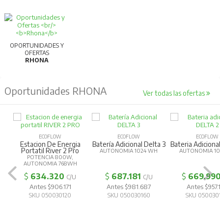
OPORTUNIDADES Y
OFERTAS
RHONA
Oportunidades RHONA
Ver todas las ofertas
ECOFLOW
ECOFLOW
ECOFLOW
Estacion De Energia
Batería Adicional Delta 3
Bateria Adiciona
Portatil River 2 Pro
AUTONOMIA 1024 WH
AUTONOMIA 1
POTENCIA 800W,
AUTONOMIA 768WH
$
634.320
$
687.181
$
669.99
C/U
C/U
Antes $906.171
Antes $981.687
Antes $957.
SKU 050030120
SKU 050030160
SKU 050030