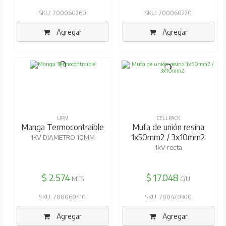
SKU: 700060260
SKU: 700060220
Agregar
Agregar
UPM
CELLPACK
Manga Termocontraible
Mufa de unión resina
1x50mm2 / 3x10mm2
1KV DIAMETRO 10MM
1kV recta
$ 2.574
$ 17.048
MTS
C/U
SKU: 700060410
SKU: 700470300
Agregar
Agregar