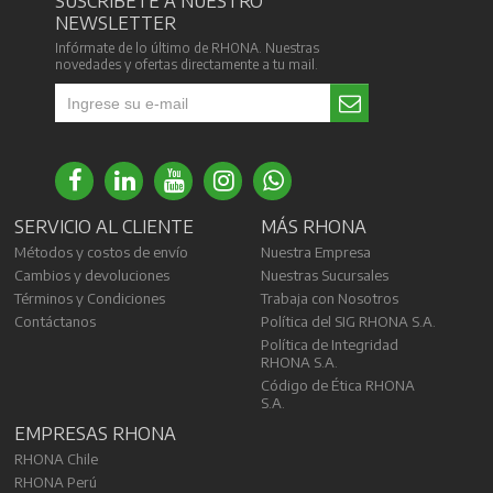
SUSCRÍBETE A NUESTRO
NEWSLETTER
Infórmate de lo último de RHONA. Nuestras
novedades y ofertas directamente a tu mail.
SERVICIO AL CLIENTE
MÁS RHONA
Métodos y costos de envío
Nuestra Empresa
Cambios y devoluciones
Nuestras Sucursales
Términos y Condiciones
Trabaja con Nosotros
Contáctanos
Política del SIG RHONA S.A.
Política de Integridad
RHONA S.A.
Código de Ética RHONA
S.A.
EMPRESAS RHONA
RHONA Chile
RHONA Perú