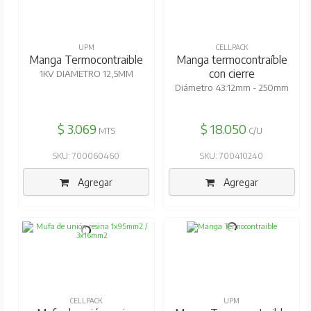
UPM
CELLPACK
Manga Termocontraible
Manga termocontraíble
con cierre
1KV DIAMETRO 12,5MM
Diámetro 43:12mm - 250mm
$ 3.069
$ 18.050
MTS
C/U
SKU: 700060460
SKU: 700410240
Agregar
Agregar
CELLPACK
UPM