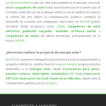
La
electromovilidad
cada vez está más presente en el mercado nacional,
desde
cargadores de auto
hasta automóviles que se mueven bajo el
concepto verde del uso de la energía eléctrica con el objetivo de mejorar
la calidad del aire, reducir la contaminación acústica, contribuir al
desarrollo de ciudades más inteligentes, entre otros. En
RHONA
podrás
encontrar desde accesorios como
cables
,
cargadores de auto
eléctrico
,
pedestal cargador
,
medidor trifásico meter
y
cargadores de autos
de última tecnología, principalmente de la
marca
LINCHR
.
¿Necesitas realizar tu proyecto de energía solar?
En
RHONA
queremos entregarte soluciones para todo tu equipamiento y
proyectos eléctricos, nuestra línea de
Nuevas Energías
posee productos
destinados a la
energía solar
, desde
estructuras para pisos
,
paneles solares
,
interruptor automático CC
, hasta
Inversores
Off Grid
,
Inversores On Grid
e
Inversores Híbridos
, siendo esto el
complemento perfecto para tu
proyecto
.