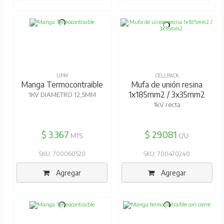
UPM
CELLPACK
Manga Termocontraible
Mufa de unión resina
1x185mm2 / 3x35mm2
1KV DIAMETRO 12,5MM
1kV recta
$ 3.367
$ 29.081
MTS
C/U
SKU: 700060520
SKU: 700470240
Agregar
Agregar