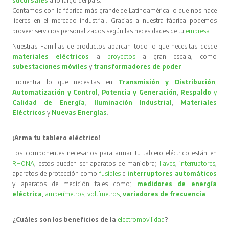
sucursales
a lo largo del país.
Contamos con la fábrica más grande de Latinoamérica lo que nos hace
líderes en el mercado industrial. Gracias a nuestra fábrica podemos
proveer servicios personalizados según las necesidades de tu
empresa
.
Nuestras Familias de productos abarcan todo lo que necesitas desde
materiales eléctricos
a
proyectos
a gran escala, como
subestaciones móviles
y
transformadores de poder
.
Encuentra lo que necesitas en
Transmisión y Distribución
,
Automatización y Control
,
Potencia y Generación
,
Respaldo
y
Calidad de Energía
,
Iluminación Industrial
,
Materiales
Eléctricos
y
Nuevas Energías
.
¡Arma tu tablero eléctrico!
Los componentes necesarios para armar tu tablero eléctrico están en
RHONA
, estos pueden ser aparatos de maniobra;
llaves
,
interruptores
,
aparatos de protección como
fusibles
e
interruptores automáticos
y aparatos de medición tales como;
medidores de energía
eléctrica
,
amperímetros
,
voltímetros
,
variadores de frecuencia
.
¿Cuáles son los beneficios de la
electromovilidad
?