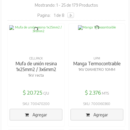
Mostrando: 1 - 25 de 179 Productos
Pagina:
1 de 8
CELLPACK
UPM
Mufa de unión resina
Manga Termocontraible
1x25mm2 / 3x6mm2
1KV DIAMETRO 10MM
1kV recta
$ 20.725
$ 2.376
C/U
MTS
SKU: 700470200
SKU: 700060360
Agregar
Agregar