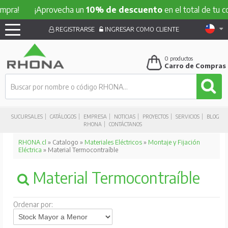
!
¡Aprovecha un
10% de descuento
en el total de tu compra
REGISTRARSE
INGRESAR COMO CLIENTE
0
productos
Carro de Compras
SUCURSALES
CATÁLOGOS
EMPRESA
NOTICIAS
PROYECTOS
SERVICIOS
BLOG
RHONA
CONTÁCTANOS
RHONA.cl
» Catalogo »
Materiales Eléctricos
»
Montaje y Fijación
Eléctrica
» Material Termocontraíble
Material Termocontraíble
Ordenar por: