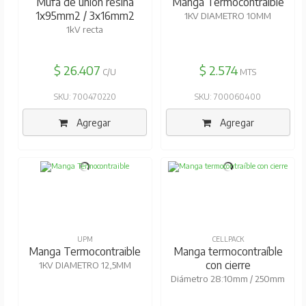
Mufa de unión resina
Manga Termocontraible
1x95mm2 / 3x16mm2
1KV DIAMETRO 10MM
1kV recta
$ 26.407
$ 2.574
C/U
MTS
SKU: 700470220
SKU: 700060400
Agregar
Agregar
UPM
CELLPACK
Manga Termocontraible
Manga termocontraíble
con cierre
1KV DIAMETRO 12,5MM
Diámetro 28:10mm / 250mm