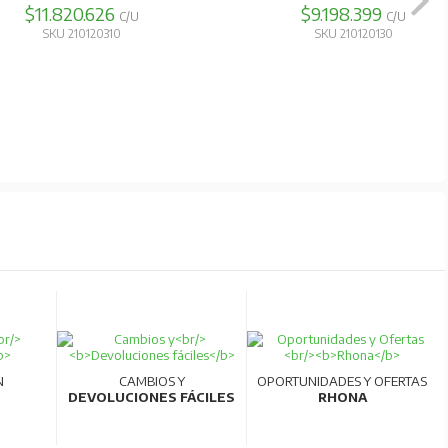
$11.820.626
$9.198.399
C/U
C/U
SKU 210120310
SKU 210120130
N
CAMBIOS Y
OPORTUNIDADES Y OFERTAS
DEVOLUCIONES FÁCILES
RHONA