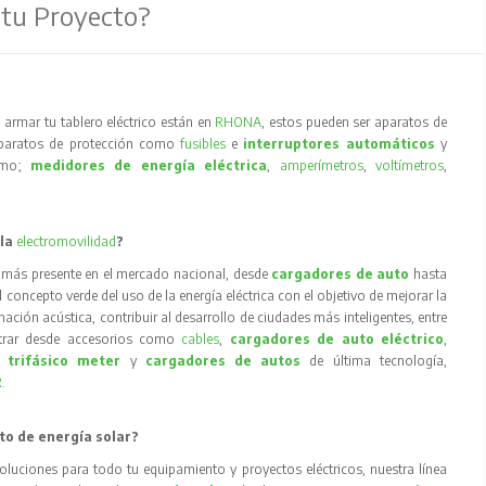
 tu Proyecto?
armar tu tablero eléctrico están en
RHONA
, estos pueden ser aparatos de
aparatos de protección como
fusibles
e
interruptores automáticos
y
como;
medidores de energía eléctrica
,
amperímetros
,
voltímetros
,
 la
electromovilidad
?
 más presente en el mercado nacional, desde
cargadores de auto
hasta
concepto verde del uso de la energía eléctrica con el objetivo de mejorar la
inación acústica, contribuir al desarrollo de ciudades más inteligentes, entre
trar desde accesorios como
cables
,
cargadores de auto eléctrico
,
 trifásico meter
y
cargadores de autos
de última tecnología,
R
.
to de energía solar?
oluciones para todo tu equipamiento y proyectos eléctricos, nuestra línea