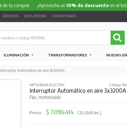
ompra!
¡Aprovecha un
10% de descuento
en el total de tu 
SERVICIOS
BLOG RHONA
CONTÁCTANOS
ILUMINACIÓN
TRANSFORMADORES
NUEVAS E
Interruptor Automático en aire 3x3200A
MITSUBISHI ELECTRIC
Código Rh
Interruptor Automático en aire 3x3200A
Fijo, motorizado
$ 7.096.414
Precio:
C/U (IVA Inc.)