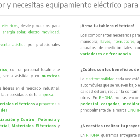
or y necesitas equipamiento eléctrico para
 eléctricos
, desde productos para
¡Arma tu tablero eléctrico!
,
energía solar
,
electro movilidad
,
Los componentes necesarios para 
maniobra;
llaves
,
interruptores
, 
y
venta asistida
por profesionales
aparatos de medición tales 
variadores de frecuencia
.
rico
, con un personal totalmente
¿Cuáles son los beneficios de
, venta asistida y en
nuestras
La
electromovilidad
cada vez está
automóviles que se mueven bajo el 
íderes en el mercado industrial.
calidad del aire, reducir la contam
 las necesidades de tu
empresa
.
otros. En
RHONA
podrás encon
riales eléctricos
a
proyectos
a
pedestal cargador
,
medidor
oder
.
principalmente de la marca
LINCH
ización y Control
,
Potencia y
trial
,
Materiales Eléctricos
y
¿Necesitas realizar tu proyec
En
RHONA
queremos entregarte s