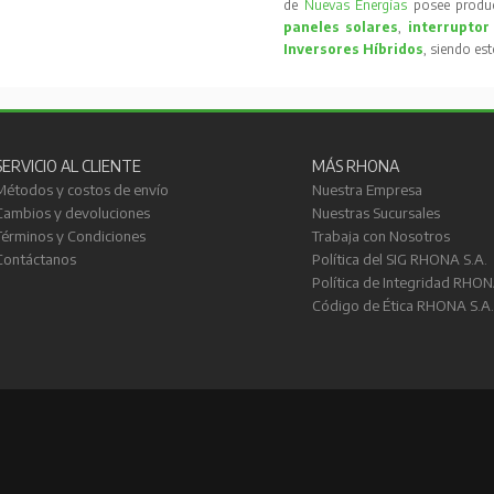
de
Nuevas Energías
posee produc
paneles solares
,
interruptor
Inversores Híbridos
, siendo es
SERVICIO AL CLIENTE
MÁS RHONA
Métodos y costos de envío
Nuestra Empresa
Cambios y devoluciones
Nuestras Sucursales
Términos y Condiciones
Trabaja con Nosotros
Contáctanos
Política del SIG RHONA S.A.
Política de Integridad RHON
Código de Ética RHONA S.A.