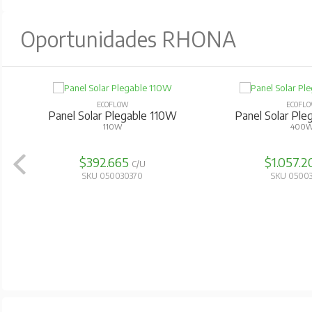
Oportunidades RHONA
ECOFLOW
ECOFL
Panel Solar Plegable 110W
Panel Solar Pl
110W
400
$392.665
$1.057.
C/U
SKU 050030370
SKU 0500