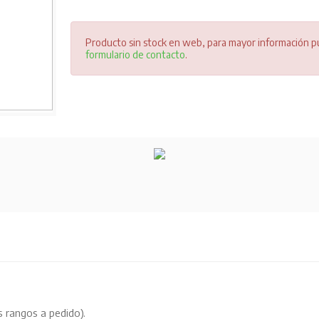
Producto sin stock en web, para mayor información pu
formulario de contacto
.
 rangos a pedido).