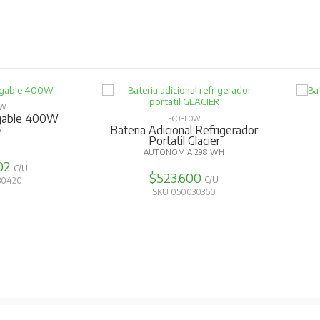
OW
egable 400W
ECOFLOW
Bateria Adicional Refrigerador
W
Portatil Glacier
AUTONOMIA 298 WH
202
C/U
$523.600
C/U
30420
SKU 050030360