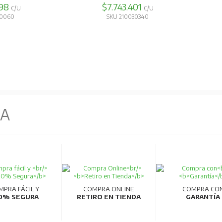
298
$7.743.401
C/U
C/U
30060
SKU 210030340
NA
MPRA FÁCIL Y
COMPRA ONLINE
COMPRA CO
0% SEGURA
RETIRO EN TIENDA
GARANTÍA