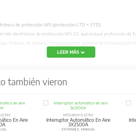
ctrónico de protección WS (protección LTD + STD).
 relé electrónico de protección WS-G1, que incluye protección de fall
taje, bobinas de disparo, motorizadores; sistema de comunicación M
LEER MÁS
isplay local DP1 que indica voltaje, corriente, potencia, harmónicas, c
1. Además, tiene aprobaciones navieras Lloyd’s, Germanische Lloyd
to también vieron
LECTRIC
MITSUBISHI ELECTRIC
ático En Aire
Interruptor Automático En Aire
Int
0A
3X2500A
NUAL
EXTRAÍBLE, MANUAL