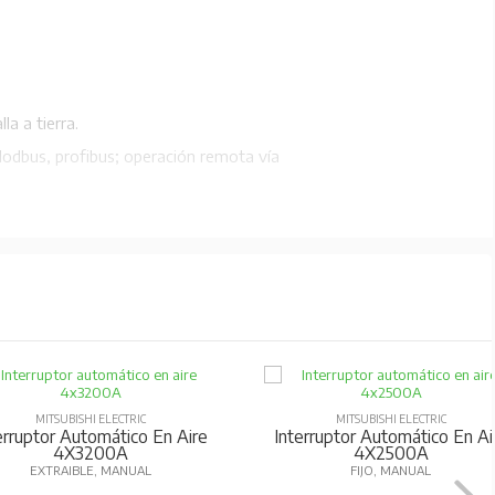
a a tierra.
odbus, profibus; operación remota vía
orriente de trip, etc.
’s, BV, DNV, ABS.
MITSUBISHI ELECTRIC
MITSUBISHI ELECTRIC
erruptor Automático En Aire
Interruptor Automático En Ai
4X3200A
4X2500A
EXTRAIBLE, MANUAL
FIJO, MANUAL