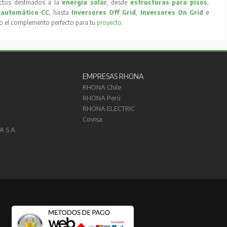
tos destinados a la
energía solar
, desde
estructuras para pisos
,
 automático CC
, hasta
Inversores Off Grid
,
Inversores On Grid
e
to el complemento perfecto para tu
proyecto
.
EMPRESAS RHONA
RHONA Chile
RHONA Perú
RHONA ELECTRIC
Covisa
A S.A.