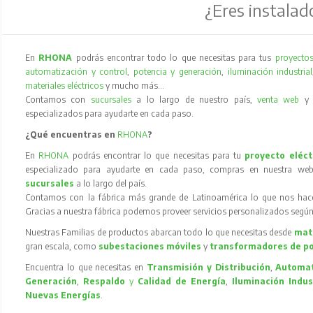
¿Eres instalad
En
RHONA
podrás encontrar todo lo que necesitas para tus
proyectos
automatización y control
,
potencia y generación
,
iluminación industrial
materiales eléctricos
y mucho más…
Contamos con
sucursales
a lo largo de nuestro país,
venta web
especializados para ayudarte en cada paso.
¿Qué encuentras en
RHONA
?
En
RHONA
podrás encontrar lo que necesitas para tu
proyecto eléct
especializado para ayudarte en cada paso, compras en nuestra web
sucursales
a lo largo del país.
Contamos con la fábrica más grande de Latinoamérica lo que nos hace l
Gracias a nuestra fábrica podemos proveer servicios personalizados según
Nuestras Familias de productos abarcan todo lo que necesitas desde
mate
gran escala, como
subestaciones móviles
y
transformadores de p
Encuentra lo que necesitas en
Transmisión y Distribución
,
Automat
Generación
,
Respaldo
y
Calidad de Energía
,
Iluminación Indus
Nuevas Energías
.