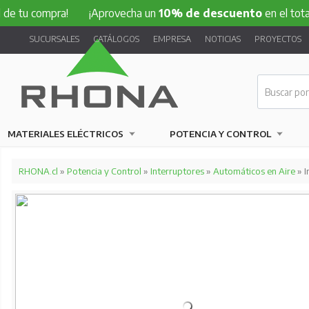
mpra!
¡Aprovecha un
10% de descuento
en el total de tu c
SUCURSALES
CATÁLOGOS
EMPRESA
NOTICIAS
PROYECTOS
MATERIALES ELÉCTRICOS
POTENCIA Y CONTROL
RHONA.cl
»
Potencia y Control
»
Interruptores
»
Automáticos en Aire
» 