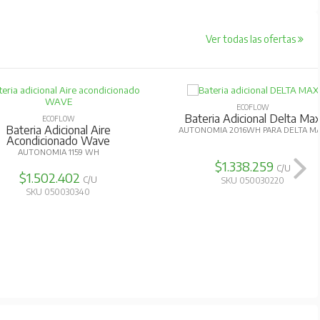
Ver todas las ofertas
ECOFLOW
Bateria Adicional Delta Ma
ECOFLOW
Bateria Adicional Aire
AUTONOMIA 2016WH PARA DELTA M
Acondicionado Wave
AUTONOMIA 1159 WH
$1.338.259
C/U
$1.502.402
C/U
SKU 050030220
SKU 050030340