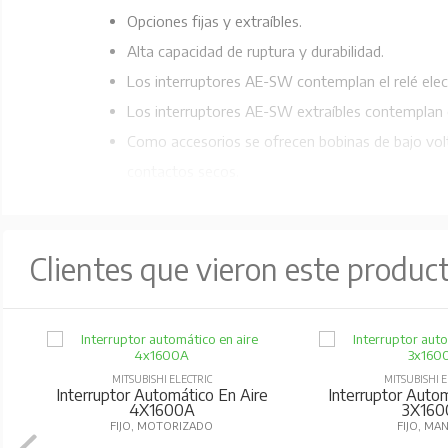
Opciones fijas y extraíbles.
Alta capacidad de ruptura y durabilidad.
Los interruptores AE-SW contemplan el relé ele
Los interruptores AE-SW extraíbles contemplan el
Como accesorios se ofrecen bobinas de bajo vol
contactos secos.
Opcionalmente se puede incluir en los equipos el d
Excede normas IEC 60947-2, ISO 9001 e ISO 1400
Clientes que vieron este produc
MITSUBISHI ELECTRIC
MITSUBISHI E
Interruptor Automático En Aire
Interruptor Autom
4X1600A
3X160
FIJO, MOTORIZADO
FIJO, MA