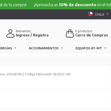
compra!
¡Aprovecha un
10% de descuento
en el total de tu 
CHILE
Bienvenido,
0
productos
Ingreso / Registro
Carro de Compras
NERGÍAS
ACCIONAMIENTOS
EQUIPOS AT-MT
ona: 210030150 | Código Fabricante: AE3200-SW