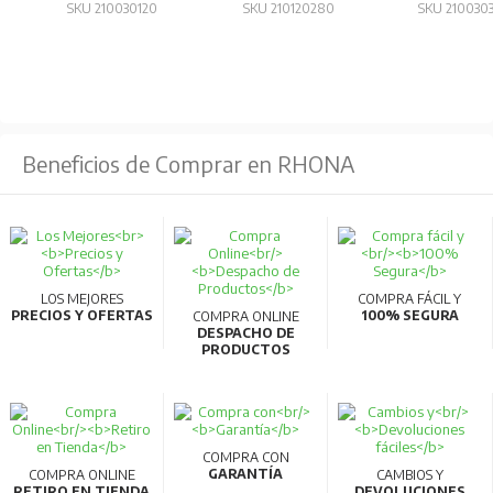
Funciones adicionales
: Módulo de extensión (EX1),
SKU 210030120
SKU 210120280
SKU 210030
pantalla (DP1), alarma de temperatura (TAL) y
conmutador MCR.
Redes y comunicación
: Compatible con interfaces de
red como PROFIBUS-DP, CC-Link y MODBUS (RS-485).
Beneficios de Comprar en RHONA
Diseño compacto
: Reducción de tamaño y peso,
especialmente en el modelo AE2000-SWA.
Conexión reversible
: Permite conexión inversa en los
terminales del circuito principal.
LOS MEJORES
COMPRA FÁCIL Y
Compatibilidad
: Fácil reemplazo de modelos
PRECIOS Y OFERTAS
100% SEGURA
COMPRA ONLINE
DESPACHO DE
anteriores (AE-S y AE-SS) sin necesidad de
PRODUCTOS
modificaciones importantes.
Para más información, consultar la ficha
técnica.
COMPRA CON
GARANTÍA
COMPRA ONLINE
CAMBIOS Y
RETIRO EN TIENDA
DEVOLUCIONES