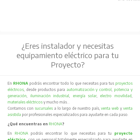
¿Eres instalador y necesitas
equipamiento eléctrico para tu
Proyecto?
En
RHONA
podrás encontrar todo lo que necesitas para tus
proyectos
eléctricos
, desde productos para
automatización y control
,
potencia y
generación
,
iluminación industrial
,
energía solar
,
electro movilidad
,
materiales eléctricos
y mucho más…
Contamos con
sucursales
a lo largo de nuestro país,
venta web
y
venta
asistida
por profesionales especializados para ayudarte en cada paso.
¿Qué encuentras en
RHONA
?
En
RHONA
podrás encontrar lo que necesitas para tu
proyecto
eléctrico
, con un personal totalmente especializado para ayudarte en