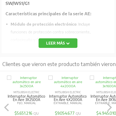
SW/WS1/G1
Características principales de la serie AE:
Módulo de protección electrónico
: Incluye
funciones de protección contra sobrecorriente,
cortocircuito y falla a tierra.
LEER MÁS
Módulos opcionales
: Permite añadir funciones como
protección contra fallos a tierra (G1), contra fugas a
Clientes que vieron este producto también vieron
tierra (E1), pre-alarma adicional (AP) y protección de
polo neutro al 50% (N5).
Fuentes de alimentación
: Compatible con múltiples
voltajes (100-240V AC/DC, 24-60V DC).
MITSUBISHI ELECTRIC
MITSUBISHI ELECTRIC
MITSUBISHI ELE
Detección de valor efectivo
: Protección segura
Interruptor Automático
Interruptor Automático
Interruptor Au
En Aire 3X2500A
En Aire 4X2000A
En Aire 3X1
mediante detección de valor efectivo real, resistente a
FIJO, MANUAL
EXTRAIBLE, MANUAL
EXTRAÍBLE, M
formas de onda deformadas.
$5.651.216
$9.054.677
$4.945.01
C/U
C/U