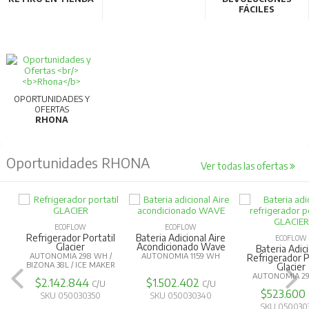
FÁCILES
OPORTUNIDADES Y
OFERTAS
RHONA
Oportunidades RHONA
Ver todas las ofertas
ECOFLOW
ECOFLOW
Refrigerador Portatil
Bateria Adicional Aire
ECOFLOW
Glacier
Acondicionado Wave
Bateria Adic
AUTONOMIA 298 WH /
AUTONOMIA 1159 WH
Refrigerador P
BIZONA 38L / ICE MAKER
Glacier
AUTONOMIA 2
$2.142.844
$1.502.402
C/U
C/U
$523.600
SKU 050030350
SKU 050030340
SKU 050030