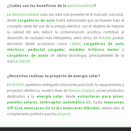
¿Cuáles son los beneficios de la
electromovilidad
?
La
electromovilidad
cada vez está más presente en el mercado nacional,
desde
cargadores de auto
hasta automóviles que se mueven bajo el
concepto verde del uso de la energía eléctrica con el objetivo de mejorar
la calidad del aire, reducir la contaminación acústica, contribuir al
desarrollo de ciudades más inteligentes, entre otros. En
RHONA
podrás
encontrar desde accesorios como
cables
,
cargadores de auto
eléctrico
,
pedestal cargador
,
medidor trifásico meter
y
cargadores de autos
de última tecnología, principalmente de la
marca
LINCHR
.
¿Necesitas realizar tu proyecto de energía solar?
En
RHONA
queremos entregarte soluciones para todo tu equipamiento y
proyectos eléctricos, nuestra línea de
Nuevas Energías
posee productos
destinados a la
energía solar
, desde
estructuras para pisos
,
paneles solares
,
interruptor automático CC
, hasta
Inversores
Off Grid
,
Inversores On Grid
e
Inversores Híbridos
, siendo esto el
complemento perfecto para tu
proyecto
.