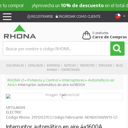
ompra!
¡Aprovecha un
10% de descuento
en el total de tu c
REGISTRARSE
INGRESAR COMO CLIENTE
0
productos
Carro de Compras
SUCURSALES
CATÁLOGOS
EMPRESA
NOTICIAS
PROYECTOS
SERVICIOS
BLOG
RHONA
CONTÁCTANOS
RHONA.cl
»
Potencia y Control
»
Interruptores
»
Automáticos en
Aire
» Interruptor automático en aire 4x1600A
MITSUBISHI
ELECTRIC
Código Rhona: 210120270 | Código Fabricante: AE1600SW/WS1-G1
Interruptor automático en aire 4x1600A