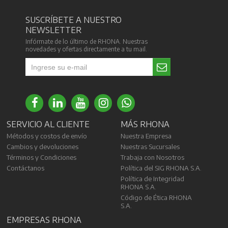
SUSCRÍBETE A NUESTRO
NEWSLETTER
Infórmate de lo último de RHONA. Nuestras
novedades y ofertas directamente a tu mail.
SERVICIO AL CLIENTE
MÁS RHONA
Métodos y costos de envío
Nuestra Empresa
Cambios y devoluciones
Nuestras Sucursales
Términos y Condiciones
Trabaja con Nosotros
Contáctanos
Política del SIG RHONA S.A.
Política de Integridad
RHONA S.A.
Código de Ética RHONA
S.A.
EMPRESAS RHONA