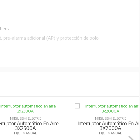
ierra.
1), pre-alarma adicional (AP) y protección de polo
de onda deformadas.
R.
s.
MITSUBISHI ELECTRIC
MITSUBISHI ELECTRIC
erruptor Automático En Aire
Interruptor Automático En Ai
3X1600A
4X1250A
EXTRAÍBLE, MANUAL
EXTRAIBLE, MANUAL