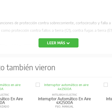
funciones de protección contra sobrecorriente, cortocircuito y falla a t
 como protección contra fallos a tierra (G1), contra fugas a tierra (E
LEER MÁS
tiples voltajes (100-240V AC/DC, 24-60V DC).
ura mediante detección de valor efectivo real, resistente a formas 
EX1), pantalla (DP1), alarma de temperatura (TAL) y conmutador MC
to también vieron
faces de red como PROFIBUS-DP, CC-Link y MODBUS (RS-485).
so, especialmente en el modelo AE2000-SWA.
en los terminales del circuito principal.
nteriores (AE-S y AE-SS) sin necesidad de modificaciones importante
LECTRIC
MITSUBISHI ELECTRIC
ático En Aire
Interruptor Automático En Aire
Int
0A
4X2500A
ica.
RIZADO
FIJO, MOTORIZADO