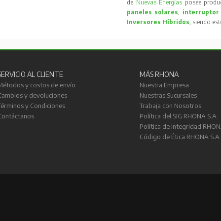
de
Nuevas Energías
posee produc
paneles solares
,
interruptor
Inversores Híbridos
, siendo es
SERVICIO AL CLIENTE
MÁS RHONA
Métodos y costos de envío
Nuestra Empresa
Cambios y devoluciones
Nuestras Sucursales
Términos y Condiciones
Trabaja con Nosotros
Contáctanos
Política del SIG RHONA S.A.
Política de Integridad RHON
Código de Ética RHONA S.A.