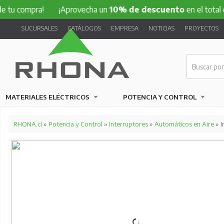
tu compra!
¡Aprovecha un
10% de descuento
en el total de
SUCURSALES
CATÁLOGOS
EMPRESA
NOTICIAS
PROYECTOS
MATERIALES ELÉCTRICOS
POTENCIA Y CONTROL
RHONA.cl
»
Potencia y Control
»
Interruptores
»
Automáticos en Aire
» 