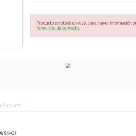
Producto sin stock en web, para mayor información pu
formulario de contacto
.
a Producto
/WS1-G1