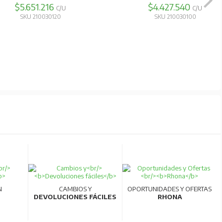
$4.945.010
$6.999.116
C/U
C/U
SKU 210030300
SKU 210120240
N
CAMBIOS Y
OPORTUNIDADES Y OFERTAS
DEVOLUCIONES FÁCILES
RHONA