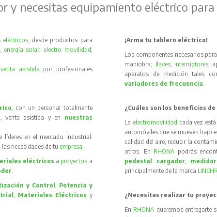
or y necesitas equipamiento eléctrico para
 eléctricos
, desde productos para
¡Arma tu tablero eléctrico!
,
energía solar
,
electro movilidad
,
Los componentes necesarios para 
maniobra;
llaves
,
interruptores
, 
y
venta asistida
por profesionales
aparatos de medición tales 
variadores de frecuencia
.
rico
, con un personal totalmente
¿Cuáles son los beneficios de
, venta asistida y en
nuestras
La
electromovilidad
cada vez está
automóviles que se mueven bajo el 
íderes en el mercado industrial.
calidad del aire, reducir la contam
 las necesidades de tu
empresa
.
otros. En
RHONA
podrás encon
riales eléctricos
a
proyectos
a
pedestal cargador
,
medidor
oder
.
principalmente de la marca
LINCH
ización y Control
,
Potencia y
trial
,
Materiales Eléctricos
y
¿Necesitas realizar tu proyec
En
RHONA
queremos entregarte s