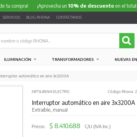
 tu compra!
¡Aprovecha un
10% de descuento
en el total de
SERVICIOS
BLOG RHONA
CONTÁCTANOS
ILUMINACIÓN
TRANSFORMADORES
NUEVAS E
Interruptor automático en aire 3x3200A
MITSUBISHI ELECTRIC
Código Rhona: 
Interruptor automático en aire 3x3200A
Extraíble, manual
$ 8.410.688
Precio:
C/U (IVA Inc.)