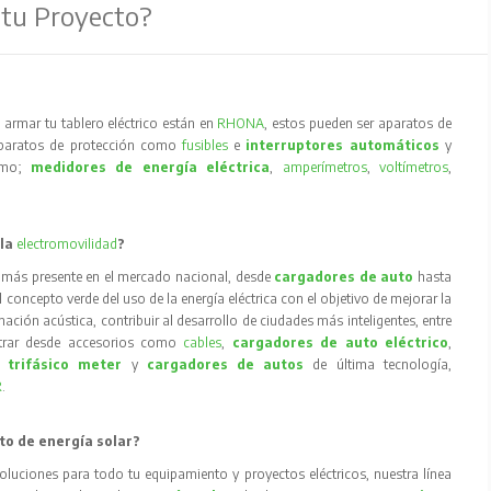
 tu Proyecto?
armar tu tablero eléctrico están en
RHONA
, estos pueden ser aparatos de
aparatos de protección como
fusibles
e
interruptores automáticos
y
como;
medidores de energía eléctrica
,
amperímetros
,
voltímetros
,
 la
electromovilidad
?
 más presente en el mercado nacional, desde
cargadores de auto
hasta
concepto verde del uso de la energía eléctrica con el objetivo de mejorar la
inación acústica, contribuir al desarrollo de ciudades más inteligentes, entre
trar desde accesorios como
cables
,
cargadores de auto eléctrico
,
 trifásico meter
y
cargadores de autos
de última tecnología,
R
.
to de energía solar?
oluciones para todo tu equipamiento y proyectos eléctricos, nuestra línea