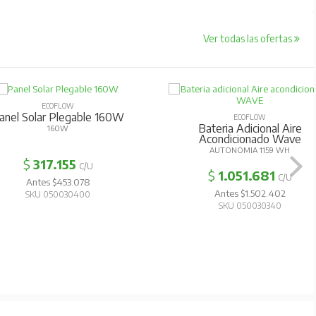
Ver todas las ofertas
ECOFLOW
anel Solar Plegable 160W
ECOFLOW
Bateria Adicional Aire
160W
Acondicionado Wave
AUTONOMIA 1159 WH
$
317.155
C/U
$
1.051.681
C/U
Antes $453.078
Antes $1.502.402
SKU 050030400
SKU 050030340