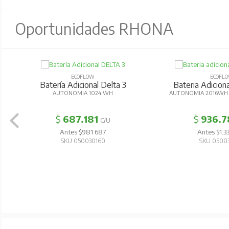
Oportunidades RHONA
ECOFLOW
ECOFL
Batería Adicional Delta 3
Bateria Adicion
AUTONOMIA 1024 WH
AUTONOMIA 2016WH 
$
687.181
$
936.7
C/U
Antes $981.687
Antes $1.3
SKU 050030160
SKU 0500