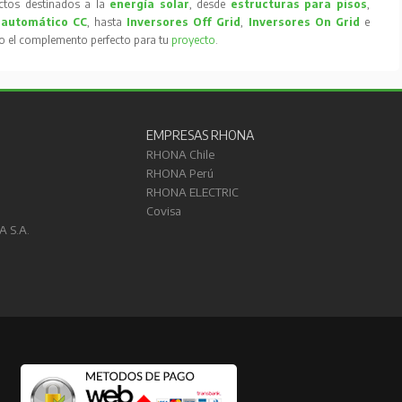
tos destinados a la
energía solar
, desde
estructuras para pisos
,
 automático CC
, hasta
Inversores Off Grid
,
Inversores On Grid
e
to el complemento perfecto para tu
proyecto
.
EMPRESAS RHONA
RHONA Chile
RHONA Perú
RHONA ELECTRIC
Covisa
A S.A.