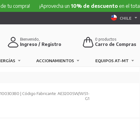
 tu compra!
¡Aprovecha un
10% de descuento
en el total d
CHILE
Bienvenido,
0
productos
Ingreso / Registro
Carro de Compras
NERGÍAS
ACCIONAMIENTOS
EQUIPOS AT-MT
210030380 | Código Fabricante: AE3200SW/WS1-
G1