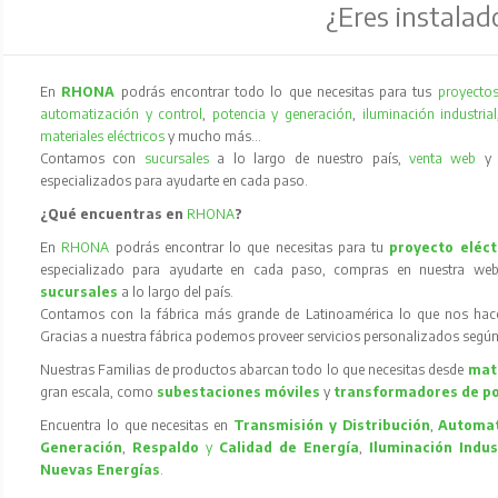
¿Eres instalad
En
RHONA
podrás encontrar todo lo que necesitas para tus
proyectos
automatización y control
,
potencia y generación
,
iluminación industrial
materiales eléctricos
y mucho más…
Contamos con
sucursales
a lo largo de nuestro país,
venta web
especializados para ayudarte en cada paso.
¿Qué encuentras en
RHONA
?
En
RHONA
podrás encontrar lo que necesitas para tu
proyecto eléct
especializado para ayudarte en cada paso, compras en nuestra web
sucursales
a lo largo del país.
Contamos con la fábrica más grande de Latinoamérica lo que nos hace l
Gracias a nuestra fábrica podemos proveer servicios personalizados según
Nuestras Familias de productos abarcan todo lo que necesitas desde
mate
gran escala, como
subestaciones móviles
y
transformadores de p
Encuentra lo que necesitas en
Transmisión y Distribución
,
Automat
Generación
,
Respaldo
y
Calidad de Energía
,
Iluminación Indus
Nuevas Energías
.