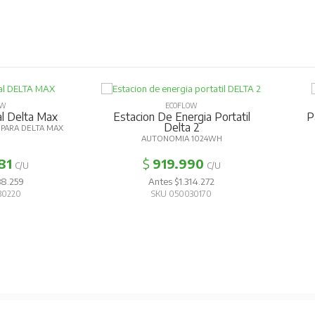
OW
ECOFLOW
al Delta Max
Estacion De Energia Portatil
P
Delta 2
PARA DELTA MAX
AUTONOMIA 1024WH
81
$
919.990
C/U
C/U
38.259
Antes $1.314.272
30220
SKU 050030170