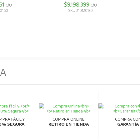
052
$11.189.685
C/U
C/U
20080
SKU 210120140
NA
MPRA FÁCIL Y
COMPRA ONLINE
COMPRA CO
0% SEGURA
RETIRO EN TIENDA
GARANTÍA