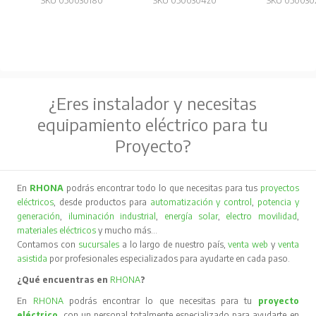
SKU 050030180
SKU 050030420
SKU 050030
¿Eres instalador y necesitas
equipamiento eléctrico para tu
Proyecto?
En
RHONA
podrás encontrar todo lo que necesitas para tus
proyectos
eléctricos
, desde productos para
automatización y control
,
potencia y
generación
,
iluminación industrial
,
energía solar
,
electro movilidad
,
materiales eléctricos
y mucho más…
Contamos con
sucursales
a lo largo de nuestro país,
venta web
y
venta
asistida
por profesionales especializados para ayudarte en cada paso.
¿Qué encuentras en
RHONA
?
En
RHONA
podrás encontrar lo que necesitas para tu
proyecto
eléctrico
, con un personal totalmente especializado para ayudarte en