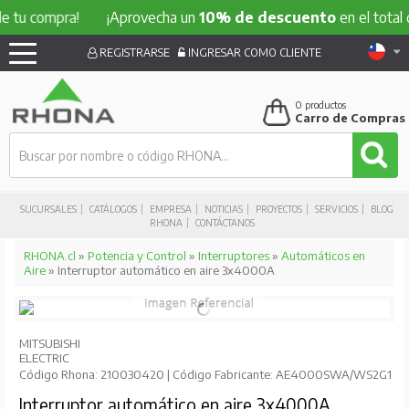
compra!
¡Aprovecha un
10% de descuento
en el total de tu
REGISTRARSE
INGRESAR COMO CLIENTE
0
productos
Carro de Compras
SUCURSALES
CATÁLOGOS
EMPRESA
NOTICIAS
PROYECTOS
SERVICIOS
BLOG
RHONA
CONTÁCTANOS
RHONA.cl
»
Potencia y Control
»
Interruptores
»
Automáticos en
Aire
» Interruptor automático en aire 3x4000A
MITSUBISHI
ELECTRIC
Código Rhona: 210030420 | Código Fabricante: AE4000SWA/WS2G1
Interruptor automático en aire 3x4000A