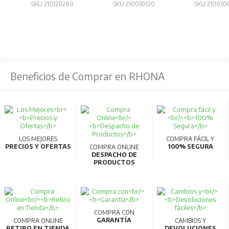
Funciones adicionales
: Módulo de extensión (EX1),
SKU 210120280
SKU 210030120
SKU 210030
pantalla (DP1), alarma de temperatura (TAL) y
conmutador MCR.
Redes y comunicación
: Compatible con interfaces de
red como PROFIBUS-DP, CC-Link y MODBUS (RS-485).
Beneficios de Comprar en RHONA
Diseño compacto
: Reducción de tamaño y peso,
especialmente en el modelo AE2000-SWA.
Conexión reversible
: Permite conexión inversa en los
terminales del circuito principal.
LOS MEJORES
COMPRA FÁCIL Y
Compatibilidad
: Fácil reemplazo de modelos
PRECIOS Y OFERTAS
100% SEGURA
COMPRA ONLINE
DESPACHO DE
anteriores (AE-S y AE-SS) sin necesidad de
PRODUCTOS
modificaciones importantes.
Para más información, consultar la ficha
técnica.
COMPRA CON
GARANTÍA
COMPRA ONLINE
CAMBIOS Y
RETIRO EN TIENDA
DEVOLUCIONES