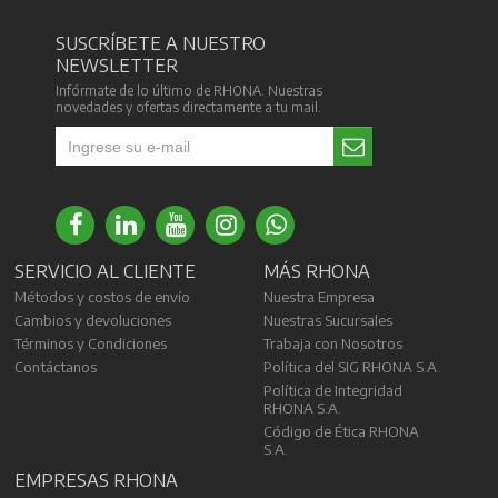
SUSCRÍBETE A NUESTRO
NEWSLETTER
Infórmate de lo último de RHONA. Nuestras
novedades y ofertas directamente a tu mail.
SERVICIO AL CLIENTE
MÁS RHONA
Métodos y costos de envío
Nuestra Empresa
Cambios y devoluciones
Nuestras Sucursales
Términos y Condiciones
Trabaja con Nosotros
Contáctanos
Política del SIG RHONA S.A.
Política de Integridad
RHONA S.A.
Código de Ética RHONA
S.A.
EMPRESAS RHONA