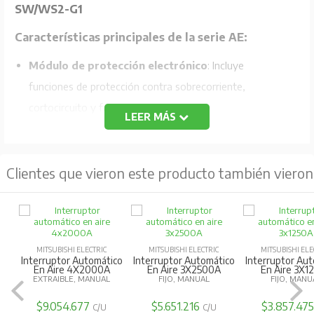
SW/WS2-G1
Características principales de la serie AE:
Módulo de protección electrónico
: Incluye
funciones de protección contra sobrecorriente,
cortocircuito y falla a tierra.
LEER MÁS
Módulos opcionales
: Permite añadir funciones como
protección contra fallos a tierra (G1), contra fugas a
Clientes que vieron este producto también vieron
tierra (E1), pre-alarma adicional (AP) y protección de
polo neutro al 50% (N5).
Fuentes de alimentación
: Compatible con múltiples
voltajes (100-240V AC/DC, 24-60V DC).
MITSUBISHI ELECTRIC
MITSUBISHI ELECTRIC
MITSUBISHI ELE
Detección de valor efectivo
: Protección segura
Interruptor Automático
Interruptor Automático
Interruptor Au
En Aire 4X2000A
En Aire 3X2500A
En Aire 3X1
mediante detección de valor efectivo real, resistente a
EXTRAIBLE, MANUAL
FIJO, MANUAL
FIJO, MANU
formas de onda deformadas.
$9.054.677
$5.651.216
$3.857.47
C/U
C/U