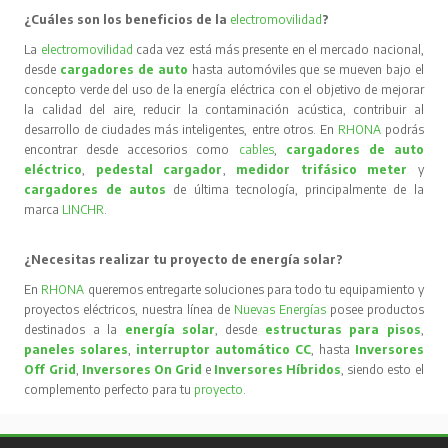
¿Cuáles son los beneficios de la
electromovilidad
?
La
electromovilidad
cada vez está más presente en el mercado nacional,
desde
cargadores de auto
hasta automóviles que se mueven bajo el
concepto verde del uso de la energía eléctrica con el objetivo de mejorar
la calidad del aire, reducir la contaminación acústica, contribuir al
desarrollo de ciudades más inteligentes, entre otros. En
RHONA
podrás
encontrar desde accesorios como
cables
,
cargadores de auto
eléctrico
,
pedestal cargador
,
medidor trifásico meter
y
cargadores de autos
de última tecnología, principalmente de la
marca
LINCHR
.
¿Necesitas realizar tu proyecto de energía solar?
En
RHONA
queremos entregarte soluciones para todo tu equipamiento y
proyectos eléctricos, nuestra línea de
Nuevas Energías
posee productos
destinados a la
energía solar
, desde
estructuras para pisos
,
paneles solares
,
interruptor automático CC
, hasta
Inversores
Off Grid
,
Inversores On Grid
e
Inversores Híbridos
, siendo esto el
complemento perfecto para tu
proyecto
.