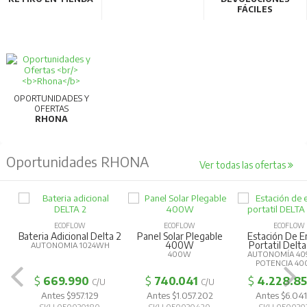
FÁCILES
OPORTUNIDADES Y
OFERTAS
RHONA
Oportunidades RHONA
Ver todas las ofertas
ECOFLOW
ECOFLOW
ECOFLOW
Bateria Adicional Delta 2
Panel Solar Plegable
Estación De E
400W
Portatil Delta
AUTONOMIA 1024WH
400W
AUTONOMÍA 40
POTENCIA 4
$
669.990
$
740.041
$
4.228.8
C/U
C/U
Antes $957.129
Antes $1.057.202
Antes $6.041