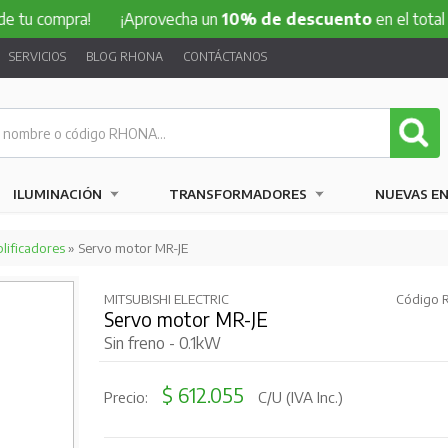
mpra!
¡Aprovecha un
10% de descuento
en el total de tu co
SERVICIOS
BLOG RHONA
CONTÁCTANOS
ILUMINACIÓN
TRANSFORMADORES
NUEVAS E
lificadores
» Servo motor MR-JE
MITSUBISHI ELECTRIC
Código R
Servo motor MR-JE
Sin freno - 0.1kW
$ 612.055
Precio:
C/U (IVA Inc.)