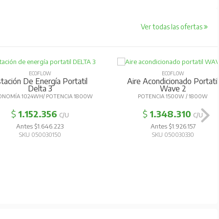
Ver todas las ofertas
ECOFLOW
ECOFLOW
tación De Energía Portatil
Aire Acondicionado Portatil
Delta 3
Wave 2
ONOMÍA 1024WH/ POTENCIA 1800W
POTENCIA 1500W / 1800W
$
1.152.356
$
1.348.310
C/U
C/U
Antes $1.646.223
Antes $1.926.157
SKU 050030150
SKU 050030330