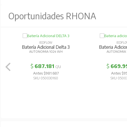
Oportunidades RHONA
ECOFLOW
ECOFL
Batería Adicional Delta 3
Bateria Adicio
AUTONOMIA 1024 WH
AUTONOMIA
$
687.181
$
669.9
C/U
Antes $981.687
Antes $95
SKU 050030160
SKU 0500