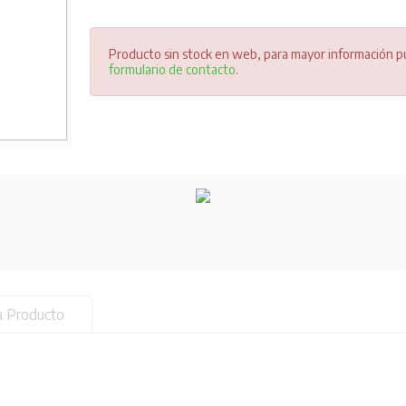
Producto sin stock en web, para mayor información pu
formulario de contacto
.
a Producto