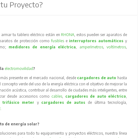
 tu Proyecto?
armar tu tablero eléctrico están en
RHONA
, estos pueden ser aparatos de
aparatos de protección como
fusibles
e
interruptores automáticos
y
como;
medidores de energía eléctrica
,
amperímetros
,
voltímetros
,
 la
electromovilidad
?
 más presente en el mercado nacional, desde
cargadores de auto
hasta
concepto verde del uso de la energía eléctrica con el objetivo de mejorar la
inación acústica, contribuir al desarrollo de ciudades más inteligentes, entre
trar desde accesorios como
cables
,
cargadores de auto eléctrico
,
 trifásico meter
y
cargadores de autos
de última tecnología,
R
.
to de energía solar?
oluciones para todo tu equipamiento y proyectos eléctricos, nuestra línea