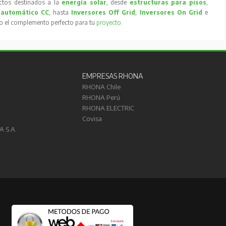
tos destinados a la
energía solar
, desde
estructuras para pisos
,
 automático CC
, hasta
Inversores Off Grid
,
Inversores On Grid
e
to el complemento perfecto para tu
proyecto
.
EMPRESAS RHONA
RHONA Chile
RHONA Perú
RHONA ELECTRIC
Covisa
A S.A.