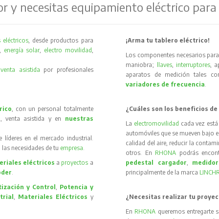
or y necesitas equipamiento eléctrico para
 eléctricos
, desde productos para
¡Arma tu tablero eléctrico!
,
energía solar
,
electro movilidad
,
Los componentes necesarios para 
maniobra;
llaves
,
interruptores
, 
y
venta asistida
por profesionales
aparatos de medición tales 
variadores de frecuencia
.
rico
, con un personal totalmente
¿Cuáles son los beneficios de
, venta asistida y en
nuestras
La
electromovilidad
cada vez está
automóviles que se mueven bajo el 
íderes en el mercado industrial.
calidad del aire, reducir la contam
 las necesidades de tu
empresa
.
otros. En
RHONA
podrás encon
riales eléctricos
a
proyectos
a
pedestal cargador
,
medidor
oder
.
principalmente de la marca
LINCH
ización y Control
,
Potencia y
trial
,
Materiales Eléctricos
y
¿Necesitas realizar tu proyec
En
RHONA
queremos entregarte s