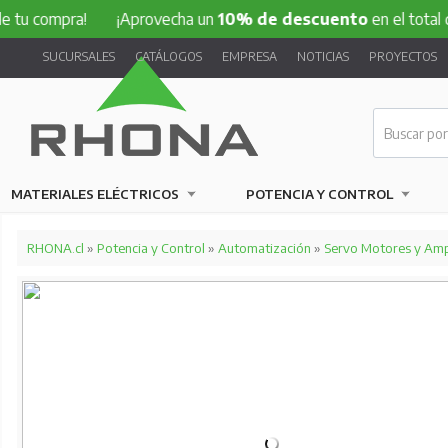
pra!
¡Aprovecha un
10% de descuento
en el total de tu co
SUCURSALES
CATÁLOGOS
EMPRESA
NOTICIAS
PROYECTOS
MATERIALES ELÉCTRICOS
POTENCIA Y CONTROL
RHONA.cl
»
Potencia y Control
»
Automatización
»
Servo Motores y Amp