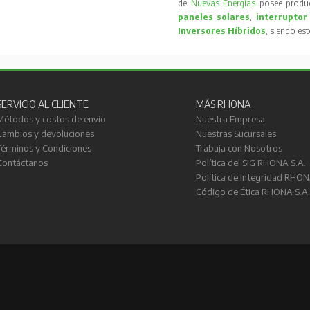
de
Nuevas Energías
posee produc
paneles solares
,
interruptor
Inversores Híbridos
, siendo es
SERVICIO AL CLIENTE
MÁS RHONA
Métodos y costos de envío
Nuestra Empresa
Cambios y devoluciones
Nuestras Sucursales
Términos y Condiciones
Trabaja con Nosotros
Contáctanos
Política del SIG RHONA S.A.
Política de Integridad RHON
Código de Ética RHONA S.A.