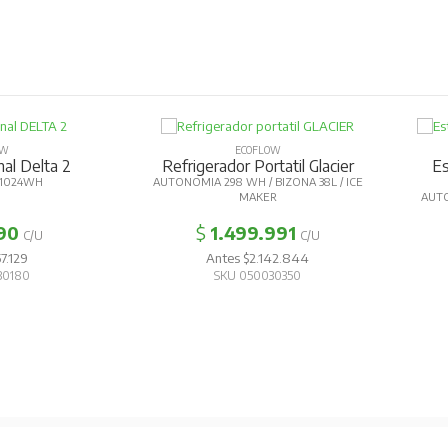
OW
ECOFLOW
nal Delta 2
Refrigerador Portatil Glacier
Es
 1024WH
AUTONOMIA 298 WH / BIZONA 38L / ICE
MAKER
AUT
90
$
1.499.991
C/U
C/U
7.129
Antes $2.142.844
30180
SKU 050030350