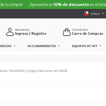
mpra!
¡Aprovecha un
10% de descuento
en el total de tu c
CHILE
Bienvenido,
0
productos
Ingreso / Registro
Carro de Compras
NERGÍAS
ACCIONAMIENTOS
EQUIPOS AT-MT
hona: 150410060 | Código Fabricante: HG-KN13D