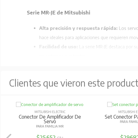
Serie MR-JE de Mitsubishi
Alta precisión y respuesta rápida:
Los servo
hace ideales para aplicaciones que requieren mov
Facilidad de uso:
La serie MR-JE destaca por su 
en sistemas existentes.
Compatibilidad y flexibilidad:
Estos servodri
necesidades de aplicación. Además, soportan mú
Clientes que vieron este produc
Eficiencia energética:
Los servodrivers MR-JE 
los costos operativos.
Diseño compacto:
Tanto los servomotores como
Funciones de seguridad integradas:
Incluye
MITSUBISHI ELECTRIC
MITSUBISHI E
Conector De Amplificador De
Set Conector P
estándares internacionales de seguridad.
Servo
PARA FAMI
PARA FAMILIA MR
Amplio rango de potencia:
La serie MR-JE cu
$25.652
$29.68