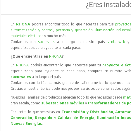
¿Eres instalad
En
RHONA
podrás encontrar todo lo que necesitas para tus
proyectos
automatización y control
,
potencia y generación
,
iluminación industrial
materiales eléctricos
y mucho más…
Contamos con
sucursales
a lo largo de nuestro país,
venta web
especializados para ayudarte en cada paso.
¿Qué encuentras en
RHONA
?
En
RHONA
podrás encontrar lo que necesitas para tu
proyecto eléct
especializado para ayudarte en cada paso, compras en nuestra web
sucursales
a lo largo del país.
Contamos con la fábrica más grande de Latinoamérica lo que nos hace l
Gracias a nuestra fábrica podemos proveer servicios personalizados según
Nuestras Familias de productos abarcan todo lo que necesitas desde
mate
gran escala, como
subestaciones móviles
y
transformadores de p
Encuentra lo que necesitas en
Transmisión y Distribución
,
Automat
Generación
,
Respaldo
y
Calidad de Energía
,
Iluminación Indus
Nuevas Energías
.