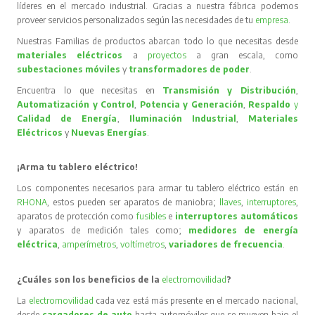
líderes en el mercado industrial. Gracias a nuestra fábrica podemos
proveer servicios personalizados según las necesidades de tu
empresa
.
Nuestras Familias de productos abarcan todo lo que necesitas desde
materiales eléctricos
a
proyectos
a gran escala, como
subestaciones móviles
y
transformadores de poder
.
Encuentra lo que necesitas en
Transmisión y Distribución
,
Automatización y Control
,
Potencia y Generación
,
Respaldo
y
Calidad de Energía
,
Iluminación Industrial
,
Materiales
Eléctricos
y
Nuevas Energías
.
¡Arma tu tablero eléctrico!
Los componentes necesarios para armar tu tablero eléctrico están en
RHONA
, estos pueden ser aparatos de maniobra;
llaves
,
interruptores
,
aparatos de protección como
fusibles
e
interruptores automáticos
y aparatos de medición tales como;
medidores de energía
eléctrica
,
amperímetros
,
voltímetros
,
variadores de frecuencia
.
¿Cuáles son los beneficios de la
electromovilidad
?
La
electromovilidad
cada vez está más presente en el mercado nacional,
desde
cargadores de auto
hasta automóviles que se mueven bajo el