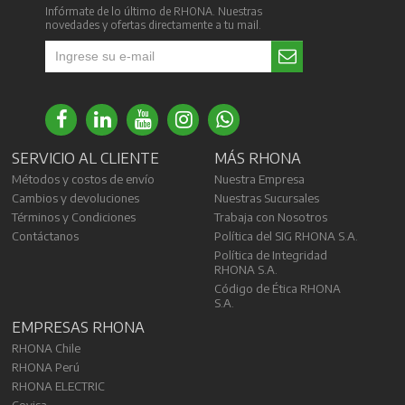
Infórmate de lo último de RHONA. Nuestras
novedades y ofertas directamente a tu mail.
SERVICIO AL CLIENTE
MÁS RHONA
Métodos y costos de envío
Nuestra Empresa
Cambios y devoluciones
Nuestras Sucursales
Términos y Condiciones
Trabaja con Nosotros
Contáctanos
Política del SIG RHONA S.A.
Política de Integridad
RHONA S.A.
Código de Ética RHONA
S.A.
EMPRESAS RHONA
RHONA Chile
RHONA Perú
RHONA ELECTRIC