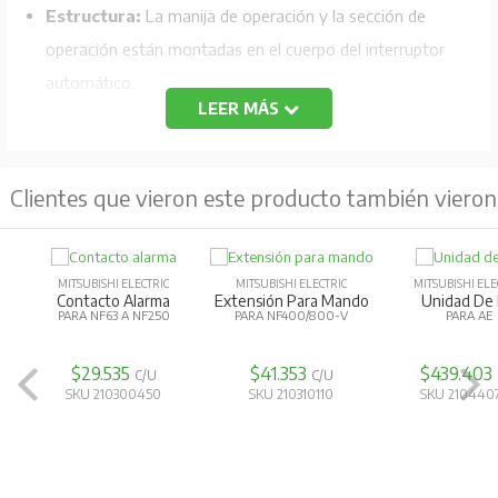
Estructura:
La manija de operación y la sección de
operación están montadas en el cuerpo del interruptor
automático.
LEER MÁS
Estado de la puerta del panel abierta:
Estado en
el que tanto la manija de operación como la sección de
operación están unidas al cuerpo del interruptor.
Clientes que vieron este producto también vieron
MITSUBISHI ELECTRIC
MITSUBISHI ELECTRIC
MITSUBISHI ELE
Contacto Alarma
Extensión Para Mando
Unidad De 
PARA NF63 A NF250
PARA NF400/800-V
PARA AE
$29.535
$41.353
$439.403
C/U
C/U
SKU 210300450
SKU 210310110
SKU 210440