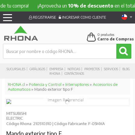
compra!
¡Aprovecha un
10% de descuento
en el total de tu 
REGISTRARSE
INGRESAR COMO CLIENTE
0
productos
Carro de Compras
SUCURSALES
CATÁLOGOS
EMPRESA
NOTICIAS
PROYECTOS
SERVICIOS
BLOG
RHONA
CONTÁCTANOS
RHONA.cl
»
Potencia y Control
»
Interruptores
»
Accesorios de
Automaticos
» Mando exterior tipo F
MITSUBISHI
ELECTRIC
Código Rhona: 210510310 | Código Fabricante: F-05MXA
Mando exterior tipo F