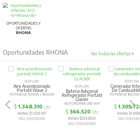
OPORTUNIDADES Y
OFERTAS
RHONA
Oportunidades RHONA
Ver todas las ofertas
ECOFLOW
ECOFLOW
Aire Acondicionado
Generador Inte
ECOFLOW
Portatil Wave 2
De Combustibl
Bateria Adicional
POTENCIA 1500W / 1800W
POTENCIA 1800W
Refrigerador Portatil
Glacier
AUTONOMIA 298 WH
$
1.348.310
$
1.305.72
C/U
$
366.520
C/U
Antes $1.926.157
Antes $1.865
Antes $523.600
SKU 050030330
SKU 050030
SKU 050030360