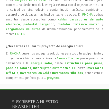
concepto verde del uso de la energía eléctrica con el objetivo de mejorar
la calidad del aire, reducir la contaminación acústica, contribuir al
desarrollo de ciudades más inteligentes, entre otros. En
RHONA
podrás
encontrar desde accesorios como
cables
,
cargadores de auto
eléctrico
,
pedestal cargador
,
medidor trifásico meter
y
cargadores de autos
de última tecnología, principalmente de la
marca
LINCHR
.
¿Necesitas realizar tu proyecto de energía solar?
En
RHONA
queremos entregarte soluciones para todo tu equipamiento y
proyectos eléctricos, nuestra línea de
Nuevas Energías
posee productos
destinados a la
energía solar
, desde
estructuras para pisos
,
paneles solares
,
interruptor automático CC
, hasta
Inversores
Off Grid
,
Inversores On Grid
e
Inversores Híbridos
, siendo esto el
complemento perfecto para tu
proyecto
.
SUSCRÍBETE A NUESTRO
NEWSLETTER