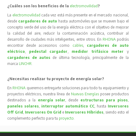
¿Cuáles son los beneficios de la
electromovilidad
?
La
electromovilidad
cada vez está más presente en el mercado nacional,
desde
cargadores de auto
hasta automóviles que se mueven bajo el
concepto verde del uso de la energía eléctrica con el objetivo de mejorar
la calidad del aire, reducir la contaminación acústica, contribuir al
desarrollo de ciudades más inteligentes, entre otros. En
RHONA
podrás
encontrar desde accesorios como
cables
,
cargadores de auto
eléctrico
,
pedestal cargador
,
medidor trifásico meter
y
cargadores de autos
de última tecnología, principalmente de la
marca
LINCHR
.
¿Necesitas realizar tu proyecto de energía solar?
En
RHONA
queremos entregarte soluciones para todo tu equipamiento y
proyectos eléctricos, nuestra línea de
Nuevas Energías
posee productos
destinados a la
energía solar
, desde
estructuras para pisos
,
paneles solares
,
interruptor automático CC
, hasta
Inversores
Off Grid
,
Inversores On Grid
e
Inversores Híbridos
, siendo esto el
complemento perfecto para tu
proyecto
.