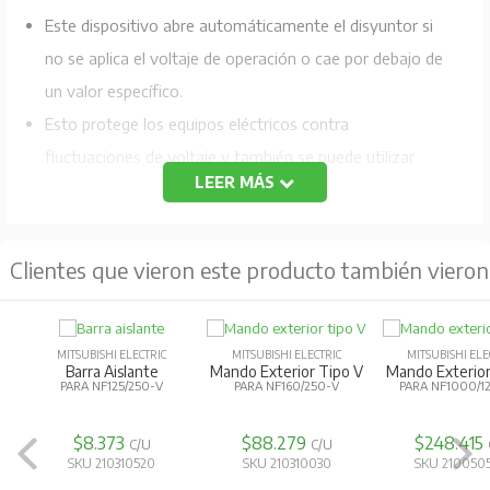
Este dispositivo abre automáticamente el disyuntor si
no se aplica el voltaje de operación o cae por debajo de
un valor específico.
Esto protege los equipos eléctricos contra
fluctuaciones de voltaje y también se puede utilizar
LEER MÁS
para el control remoto del disyuntor.
Voltaje:
380-415/440-480 VAC seleccionable
Posición de instalación:
En el polo derecho
Clientes que vieron este producto también vieron
UVTN:
Cierre no síncrono
MITSUBISHI ELECTRIC
MITSUBISHI ELECTRIC
MITSUBISHI ELE
Barra Aislante
Mando Exterior Tipo V
Mando Exterior
PARA NF125/250-V
PARA NF160/250-V
PARA NF1000/1
$8.373
$88.279
$248.415
C/U
C/U
SKU 210310520
SKU 210310030
SKU 210050