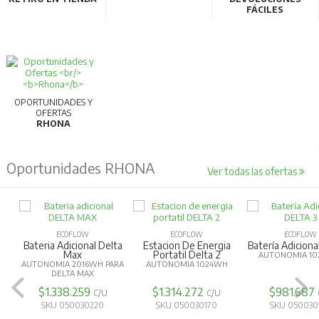
FÁCILES
OPORTUNIDADES Y
OFERTAS
RHONA
Oportunidades RHONA
Ver todas las ofertas
ECOFLOW
ECOFLOW
ECOFLOW
Bateria Adicional Delta
Estacion De Energia
Batería Adiciona
Max
Portatil Delta 2
AUTONOMIA 10
AUTONOMIA 2016WH PARA
AUTONOMIA 1024WH
DELTA MAX
$1.338.259
$1.314.272
$981.687
C/U
C/U
SKU 050030220
SKU 050030170
SKU 050030