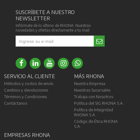
SUSCRÍBETE A NUESTRO
NEWSLETTER
Infórmate de lo último de RHONA. Nuestras
novedades y ofertas directamente a tu mail.
SERVICIO AL CLIENTE
MÁS RHONA
Métodos y costos de envío
Nuestra Empresa
Cambios y devoluciones
Nuestras Sucursales
Términos y Condiciones
Trabaja con Nosotros
Contáctanos
Política del SIG RHONA S.A.
Política de Integridad
RHONA S.A.
Código de Ética RHONA
S.A.
EMPRESAS RHONA