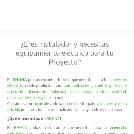
¿Eres instalador y necesitas
equipamiento eléctrico para tu
Proyecto?
En
RHONA
podrás encontrar todo lo que necesitas para tus
proyectos
eléctricos
, desde productos para
automatización y control
,
potencia y
generación
,
iluminación industrial
,
energía solar
,
electro movilidad
,
materiales eléctricos
y mucho más…
Contamos con
sucursales
a lo largo de nuestro país,
venta web
y
venta
asistida
por profesionales especializados para ayudarte en cada paso.
¿Qué encuentras en
RHONA
?
En
RHONA
podrás encontrar lo que necesitas para tu
proyecto
eléctrico
, con un personal totalmente especializado para ayudarte en