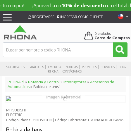
ompra!
¡Aprovecha un
10% de descuento
en el total de tu 
REGISTRARSE
INGRESAR COMO CLIENTE
0
productos
Carro de Compras
SUCURSALES
CATÁLOGOS
EMPRESA
NOTICIAS
PROYECTOS
SERVICIOS
BLOG
RHONA
CONTÁCTANOS
RHONA.cl
»
Potencia y Control
»
Interruptores
»
Accesorios de
Automaticos
» Bobina de tensi
MITSUBISHI
ELECTRIC
Código Rhona: 210050300 | Código Fabricante: UVTNA480-10SWRS
Bobina de tensi