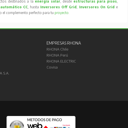
tos destinados a la
energía solar
, desde
estructuras para pisos
,
 automático CC
, hasta
Inversores Off Grid
,
Inversores On Grid
e
to el complemento perfecto para tu
proyecto
.
EMPRESAS RHONA
RHONA Chile
RHONA Perú
RHONA ELECTRIC
Covisa
A S.A.