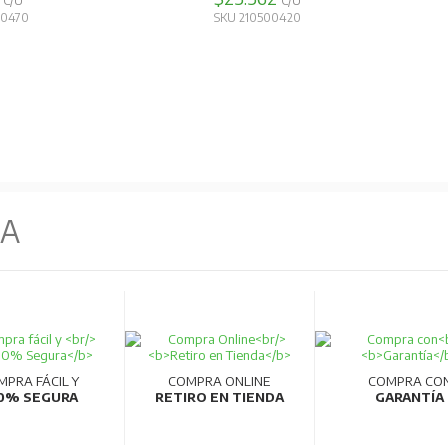
C/U
C/U
50470
SKU 210500420
NA
MPRA FÁCIL Y
COMPRA ONLINE
COMPRA CO
0% SEGURA
RETIRO EN TIENDA
GARANTÍA