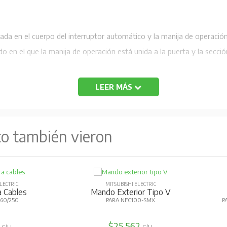
da en el cuerpo del interruptor automático y la manija de operación
o en el que la manija de operación está unida a la puerta y la secció
LEER MÁS
to también vieron
LECTRIC
MITSUBISHI ELECTRIC
a Cables
Mando Exterior Tipo V
160/250
PARA NFC100-SMX
P
9
$25.562