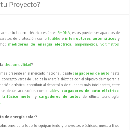
 tu Proyecto?
armar tu tablero eléctrico están en
RHONA
, estos pueden ser aparatos de
aparatos de protección como
fusibles
e
interruptores automáticos
y
como;
medidores de energía eléctrica
,
amperímetros
,
voltímetros
,
 la
electromovilidad
?
 más presente en el mercado nacional, desde
cargadores de auto
hasta
concepto verde del uso de la energía eléctrica con el objetivo de mejorar la
inación acústica, contribuir al desarrollo de ciudades más inteligentes, entre
trar desde accesorios como
cables
,
cargadores de auto eléctrico
,
 trifásico meter
y
cargadores de autos
de última tecnología,
R
.
to de energía solar?
oluciones para todo tu equipamiento y proyectos eléctricos, nuestra línea