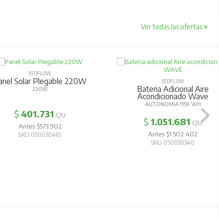
Ver todas las ofertas
ECOFLOW
anel Solar Plegable 220W
ECOFLOW
Bateria Adicional Aire
220W
Acondicionado Wave
AUTONOMIA 1159 WH
$
401.731
C/U
$
1.051.681
C/U
Antes $573.902
Antes $1.502.402
SKU 050030410
SKU 050030340