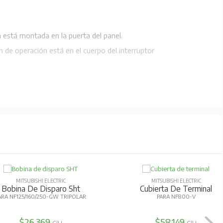
 está montada en la puerta del panel.
n de operación está en el cuerpo del interruptor
MITSUBISHI ELECTRIC
MITSUBISHI ELECTRIC
Bobina De Disparo Sht
Cubierta De Terminal
ARA NF125/160/250-GW TRIPOLAR
PARA NF800-V
$26.369
$58.149