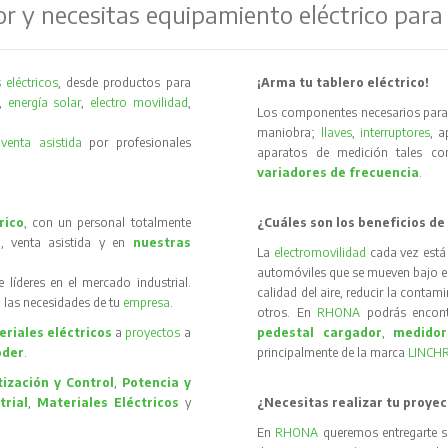
or y necesitas equipamiento eléctrico para
 eléctricos
, desde productos para
¡Arma tu tablero eléctrico!
,
energía solar
,
electro movilidad
,
Los componentes necesarios para 
maniobra;
llaves
,
interruptores
, 
y
venta asistida
por profesionales
aparatos de medición tales 
variadores de frecuencia
.
rico
, con un personal totalmente
¿Cuáles son los beneficios de
, venta asistida y en
nuestras
La
electromovilidad
cada vez está
automóviles que se mueven bajo el 
íderes en el mercado industrial.
calidad del aire, reducir la contam
 las necesidades de tu
empresa
.
otros. En
RHONA
podrás encon
riales eléctricos
a
proyectos
a
pedestal cargador
,
medidor
oder
.
principalmente de la marca
LINCH
ización y Control
,
Potencia y
trial
,
Materiales Eléctricos
y
¿Necesitas realizar tu proyec
En
RHONA
queremos entregarte s