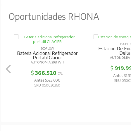
Oportunidades RHONA
ECOFL
Estacion De Ener
ECOFLOW
Delta
Bateria Adicional Refrigerador
Portatil Glacier
AUTONOMIA
AUTONOMIA 298 WH
$
919.9
$
366.520
C/U
Antes $1.3
Antes $523.600
SKU 0500
SKU 050030360