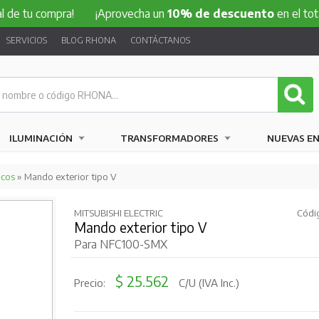
compra!
¡Aprovecha un
10% de descuento
en el total de tu 
SERVICIOS
BLOG RHONA
CONTÁCTANOS
ILUMINACIÓN
TRANSFORMADORES
NUEVAS E
icos
» Mando exterior tipo V
MITSUBISHI ELECTRIC
Códi
Mando exterior tipo V
Para NFC100-SMX
$ 25.562
Precio:
C/U (IVA Inc.)