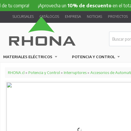
ompra!
¡Aprovecha un
10% de descuento
en el total de tu 
SUCURSALES
CATÁLOGOS
EMPRESA
NOTICIAS
PROYECTOS
MATERIALES ELÉCTRICOS
POTENCIA Y CONTROL
RHONA.cl
»
Potencia y Control
»
Interruptores
»
Accesorios de Automat