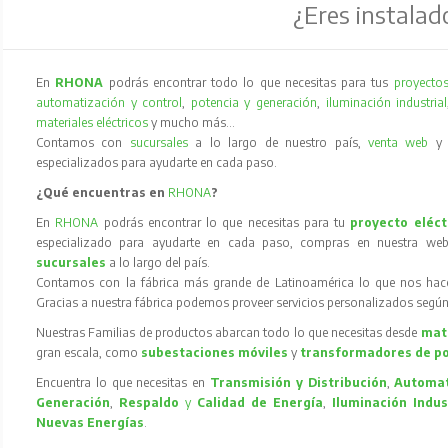
¿Eres instalad
En
RHONA
podrás encontrar todo lo que necesitas para tus
proyectos
automatización y control
,
potencia y generación
,
iluminación industrial
materiales eléctricos
y mucho más…
Contamos con
sucursales
a lo largo de nuestro país,
venta web
especializados para ayudarte en cada paso.
¿Qué encuentras en
RHONA
?
En
RHONA
podrás encontrar lo que necesitas para tu
proyecto eléct
especializado para ayudarte en cada paso, compras en nuestra web
sucursales
a lo largo del país.
Contamos con la fábrica más grande de Latinoamérica lo que nos hace l
Gracias a nuestra fábrica podemos proveer servicios personalizados según
Nuestras Familias de productos abarcan todo lo que necesitas desde
mate
gran escala, como
subestaciones móviles
y
transformadores de p
Encuentra lo que necesitas en
Transmisión y Distribución
,
Automat
Generación
,
Respaldo
y
Calidad de Energía
,
Iluminación Indus
Nuevas Energías
.