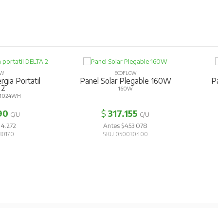
OW
ECOFLOW
gia Portatil
Panel Solar Plegable 160W
P
 2
160W
 1024WH
90
$
317.155
C/U
C/U
14.272
Antes $453.078
30170
SKU 050030400