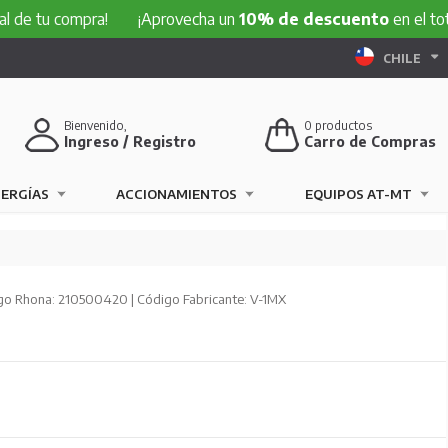
compra!
¡Aprovecha un
10% de descuento
en el total de tu
CHILE
Bienvenido,
0
productos
Ingreso / Registro
Carro de Compras
NERGÍAS
ACCIONAMIENTOS
EQUIPOS AT-MT
go Rhona: 210500420 | Código Fabricante: V-1MX