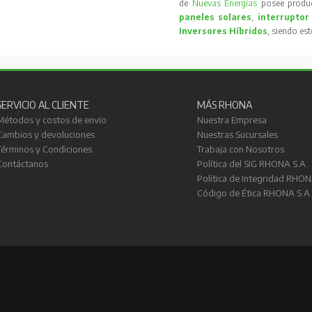
de
Nuevas Energías
posee produc
paneles solares
,
interruptor
Inversores Híbridos
, siendo es
SERVICIO AL CLIENTE
MÁS RHONA
Métodos y costos de envío
Nuestra Empresa
Cambios y devoluciones
Nuestras Sucursales
Términos y Condiciones
Trabaja con Nosotros
Contáctanos
Política del SIG RHONA S.A.
Política de Integridad RHON
Código de Ética RHONA S.A.