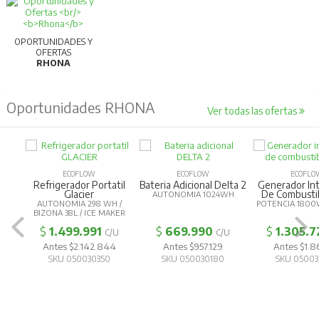
OPORTUNIDADES Y
OFERTAS
RHONA
Oportunidades RHONA
Ver todas las ofertas
ECOFLOW
ECOFLOW
ECOFLOW
Refrigerador Portatil
Bateria Adicional Delta 2
Generador Inte
Glacier
De Combustibl
AUTONOMIA 1024WH
AUTONOMIA 298 WH /
POTENCIA 1800W
BIZONA 38L / ICE MAKER
$
1.499.991
$
669.990
$
1.305.72
C/U
C/U
Antes $2.142.844
Antes $957.129
Antes $1.865
SKU 050030350
SKU 050030180
SKU 050030