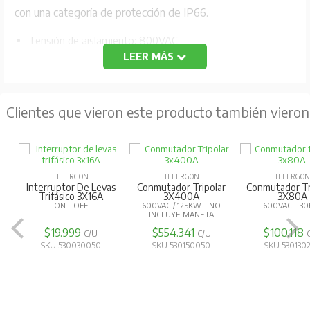
con una categoría de protección de IP66.
Tensión de aislamiento: 800VAC
LEER MÁS
Intensidad de funcionamiento: 20A
Potencia de funcionamiento: 9kW
Clientes que vieron este producto también vieron
TELERGON
TELERGON
TELERGON
Interruptor De Levas
Conmutador Tripolar
Conmutador Tr
Trifásico 3X16A
3X400A
3X80A
ON - OFF
600VAC / 125KW - NO
600VAC - 3
INCLUYE MANETA
$19.999
$554.341
$100.118
C/U
C/U
SKU 530030050
SKU 530150050
SKU 530130