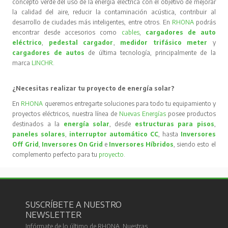
concepto verde del uso de la energía eléctrica con el objetivo de mejorar
la calidad del aire, reducir la contaminación acústica, contribuir al
desarrollo de ciudades más inteligentes, entre otros. En
RHONA
podrás
encontrar desde accesorios como
cables
,
cargadores de auto
eléctrico
,
pedestal cargador
,
medidor trifásico meter
y
cargadores de autos
de última tecnología, principalmente de la
marca
LINCHR
.
¿Necesitas realizar tu proyecto de energía solar?
En
RHONA
queremos entregarte soluciones para todo tu equipamiento y
proyectos eléctricos, nuestra línea de
Nuevas Energías
posee productos
destinados a la
energía solar
, desde
estructuras para pisos
,
paneles solares
,
interruptor automático CC
, hasta
Inversores
Off Grid
,
Inversores On Grid
e
Inversores Híbridos
, siendo esto el
complemento perfecto para tu
proyecto
.
SUSCRÍBETE A NUESTRO
NEWSLETTER
Infórmate de lo último de RHONA. Nuestras