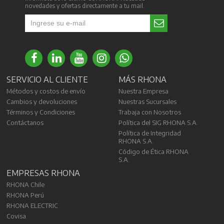
novedades y ofertas directamente a tu mail.
SERVICIO AL CLIENTE
MÁS RHONA
Métodos y costos de envío
Nuestra Empresa
Cambios y devoluciones
Nuestras Sucursales
Términos y Condiciones
Trabaja con Nosotros
Contáctanos
Política del SIG RHONA S.A.
Política de Integridad
RHONA S.A.
Código de Ética RHONA
S.A.
EMPRESAS RHONA
RHONA Chile
RHONA Perú
RHONA ELECTRIC
Covisa