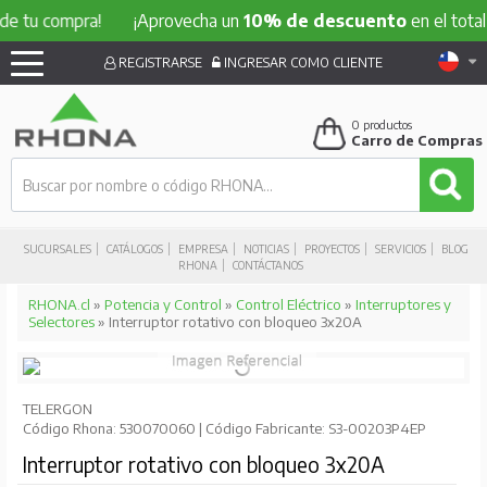
compra!
¡Aprovecha un
10% de descuento
en el total de tu
REGISTRARSE
INGRESAR COMO CLIENTE
0
productos
Carro de Compras
SUCURSALES
CATÁLOGOS
EMPRESA
NOTICIAS
PROYECTOS
SERVICIOS
BLOG
RHONA
CONTÁCTANOS
RHONA.cl
»
Potencia y Control
»
Control Eléctrico
»
Interruptores y
Selectores
» Interruptor rotativo con bloqueo 3x20A
TELERGON
Código Rhona: 530070060 | Código Fabricante: S3-00203P4EP
Interruptor rotativo con bloqueo 3x20A