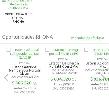
OPORTUNIDADES Y
OFERTAS
RHONA
Oportunidades RHONA
Ver todas las ofertas
ECOFLOW
ECOFLOW
Estacion De Energia
Bateria Adicion
ECOFLOW
Portatil River 2 Pro
Max
Bateria Adicional
POTENCIA 800W,
AUTONOMIA 2016
Refrigerador Portatil
AUTONOMIA 768WH
DELTA MA
Glacier
AUTONOMIA 298 WH
$
634.320
$
936.78
C/U
$
366.520
C/U
Antes $906.171
Antes $1.338
Antes $523.600
SKU 050030120
SKU 050030
SKU 050030360