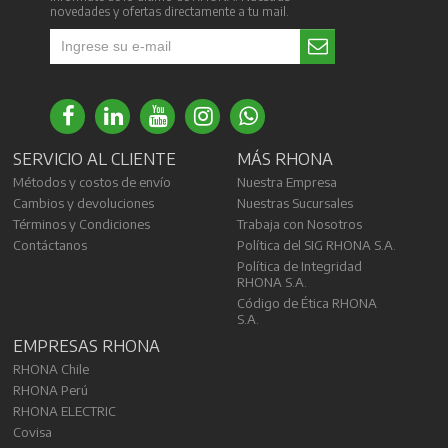
novedades y ofertas directamente a tu mail.
SERVICIO AL CLIENTE
MÁS RHONA
Métodos y costos de envío
Nuestra Empresa
Cambios y devoluciones
Nuestras Sucursales
Términos y Condiciones
Trabaja con Nosotros
Contáctanos
Política del SIG RHONA S.A.
Política de Integridad
RHONA S.A.
Código de Ética RHONA
S.A.
EMPRESAS RHONA
RHONA Chile
RHONA Perú
RHONA ELECTRIC
Covisa