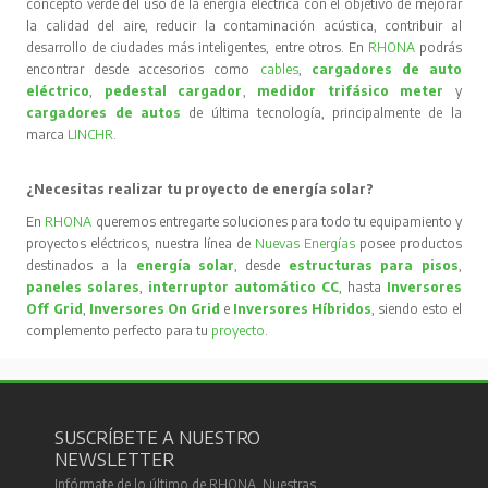
concepto verde del uso de la energía eléctrica con el objetivo de mejorar
la calidad del aire, reducir la contaminación acústica, contribuir al
desarrollo de ciudades más inteligentes, entre otros. En
RHONA
podrás
encontrar desde accesorios como
cables
,
cargadores de auto
eléctrico
,
pedestal cargador
,
medidor trifásico meter
y
cargadores de autos
de última tecnología, principalmente de la
marca
LINCHR
.
¿Necesitas realizar tu proyecto de energía solar?
En
RHONA
queremos entregarte soluciones para todo tu equipamiento y
proyectos eléctricos, nuestra línea de
Nuevas Energías
posee productos
destinados a la
energía solar
, desde
estructuras para pisos
,
paneles solares
,
interruptor automático CC
, hasta
Inversores
Off Grid
,
Inversores On Grid
e
Inversores Híbridos
, siendo esto el
complemento perfecto para tu
proyecto
.
SUSCRÍBETE A NUESTRO
NEWSLETTER
Infórmate de lo último de RHONA. Nuestras