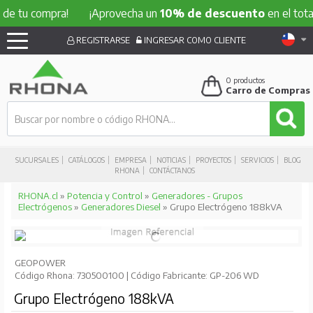
 compra!
¡Aprovecha un
10% de descuento
en el total de t
REGISTRARSE
INGRESAR COMO CLIENTE
0
productos
Carro de Compras
SUCURSALES
CATÁLOGOS
EMPRESA
NOTICIAS
PROYECTOS
SERVICIOS
BLOG
RHONA
CONTÁCTANOS
RHONA.cl
»
Potencia y Control
»
Generadores - Grupos
Electrógenos
»
Generadores Diesel
» Grupo Electrógeno 188kVA
GEOPOWER
Código Rhona: 730500100 | Código Fabricante: GP-206 WD
Grupo Electrógeno 188kVA