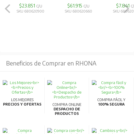
puntas endurecidas ofrecen excelente resistencia al
$23.851
$61.915
$7.841
C/U
C/U
C
desgaste, mientras que el
mango de matraca
SKU 680620900
SKU 680620660
SKU 680620
profesional Ronix
proporciona un equilibrio perfecto
entre velocidad y torque para trabajar con mayor
eficiencia.
Características principales
Set completo de
64 piezas
, adecuado para
Beneficios de Comprar en RHONA
múltiples aplicaciones en electrónica, reparación y
mantenimiento.
Fabricado en
acero Cr-V
, que ofrece alta resistencia
LOS MEJORES
COMPRA FÁCIL Y
y durabilidad.
PRECIOS Y OFERTAS
100% SEGURA
COMPRA ONLINE
DESPACHO DE
Puntas endurecidas para una mayor vida útil y mejor
PRODUCTOS
rendimiento.
Mango de matraca de diseño profesional, que