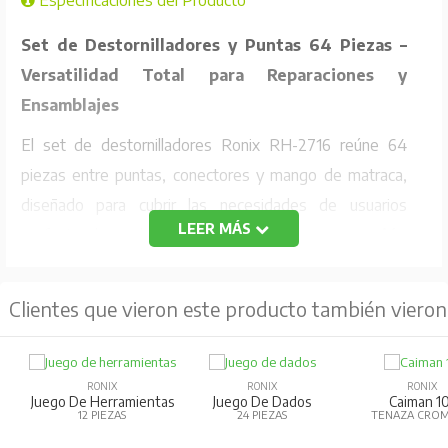
Especificaciones del Producto
Set de Destornilladores y Puntas 64 Piezas –
Versatilidad Total para Reparaciones y
Ensamblajes
El set de destornilladores Ronix RH-2716 reúne 64
piezas entre puntas, conectores y mango de matraca,
diseñado para cubrir las necesidades de usuarios
LEER MÁS
profesionales y domésticos. Es ideal para
reparación
de computadores, celulares, relojes,
electrónica, ensamblaje de componentes y
Clientes que vieron este producto también vieron
trabajos de precisión
.
Fabricado en
acero cromo-vanadio (Cr-V)
de alta
RONIX
RONIX
RONIX
calidad, garantiza máxima resistencia, larga vida útil y un
Juego De Herramientas
Juego De Dados
Caiman 1
12 PIEZAS
24 PIEZAS
TENAZA CRO
rendimiento confiable incluso en uso intensivo. Las