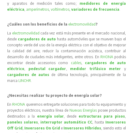
y aparatos de medición tales como;
medidores de energía
eléctrica
,
amperímetros
,
voltímetros
,
variadores de frecuencia
.
¿Cuáles son los beneficios de la
electromovilidad
?
La
electromovilidad
cada vez está más presente en el mercado nacional,
desde
cargadores de auto
hasta automóviles que se mueven bajo el
concepto verde del uso de la energía eléctrica con el objetivo de mejorar
la calidad del aire, reducir la contaminación acústica, contribuir al
desarrollo de ciudades más inteligentes, entre otros. En
RHONA
podrás
encontrar desde accesorios como
cables
,
cargadores de auto
eléctrico
,
pedestal cargador
,
medidor trifásico meter
y
cargadores de autos
de última tecnología, principalmente de la
marca
LINCHR
.
¿Necesitas realizar tu proyecto de energía solar?
En
RHONA
queremos entregarte soluciones para todo tu equipamiento y
proyectos eléctricos, nuestra línea de
Nuevas Energías
posee productos
destinados a la
energía solar
, desde
estructuras para pisos
,
paneles solares
,
interruptor automático CC
, hasta
Inversores
Off Grid
,
Inversores On Grid
e
Inversores Híbridos
, siendo esto el