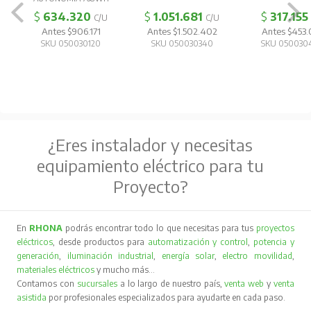
Presentación:
Caja de plástico
$
634.320
$
1.051.681
$
317.155
C/U
C/U
Antes $906.171
Antes $1.502.402
Antes $453
Incluye:
SKU 050030120
SKU 050030340
SKU 050030
Amplia gama de puntas de 6.3 x 25 mm y dados
Puntas planas SL3, SL4, SL5 (x3) SL6 (x3), SL7
Puntas phillips PHO, PH1 (X3) PH2 (X4), PH3
¿Eres instalador y necesitas
(X4)
equipamiento eléctrico para tu
Puntas pozidriv: PZO, PZ1 (X3) PZ2 (X3), PZ3 (X2)
Proyecto?
Puntas Hexagonales: H2, H3 (X2) H4 (X2), H5
(X2) H6 (X2)
En
RHONA
podrás encontrar todo lo que necesitas para tus
proyectos
eléctricos
, desde productos para
automatización y control
,
potencia y
Puntas torx: T10, T15 (X2) T20 (X2) T25 (X2)
generación
,
iluminación industrial
,
energía solar
,
electro movilidad
,
materiales eléctricos
y mucho más…
T27, T30 (X2) T40 (X2)
Contamos con
sucursales
a lo largo de nuestro país,
venta web
y
venta
asistida
por profesionales especializados para ayudarte en cada paso.
Dados 1/4“: 4,5,6,7,8,9,10,11,12 mm