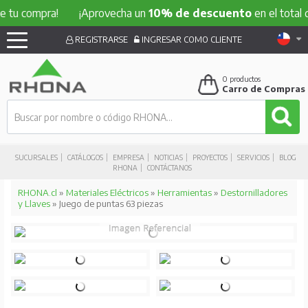
ompra!
¡Aprovecha un
10% de descuento
en el total de tu 
REGISTRARSE
INGRESAR COMO CLIENTE
0
productos
Carro de Compras
SUCURSALES
CATÁLOGOS
EMPRESA
NOTICIAS
PROYECTOS
SERVICIOS
BLOG
RHONA
CONTÁCTANOS
RHONA.cl
»
Materiales Eléctricos
»
Herramientas
»
Destornilladores
y Llaves
» Juego de puntas 63 piezas