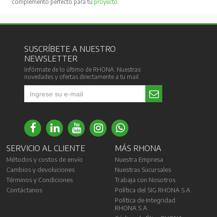
complemento perfecto para tu
proyecto
.
SUSCRÍBETE A NUESTRO
NEWSLETTER
Infórmate de lo último de RHONA. Nuestras
novedades y ofertas directamente a tu mail.
SERVICIO AL CLIENTE
MÁS RHONA
Métodos y costos de envío
Nuestra Empresa
Cambios y devoluciones
Nuestras Sucursales
Términos y Condiciones
Trabaja con Nosotros
Contáctanos
Política del SIG RHONA S.A.
Política de Integridad
RHONA S.A.