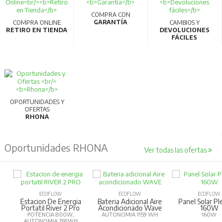
equilibra velocidad y torque en cada conexión.
COMPRA CON
GARANTÍA
COMPRA ONLINE
CAMBIOS Y
RETIRO EN TIENDA
DEVOLUCIONES
Incluye una amplia variedad de puntas: planas,
FÁCILES
Philips, Pozidriv, hexagonales, Torx, drivers y
sockets.
Perfecto para tareas de
precisión
, trabajos
minuciosos y reparación de dispositivos.
OPORTUNIDADES Y
OFERTAS
RHONA
Estuche plástico resistente para almacenamiento y
transporte seguro.
Oportunidades RHONA
Ver todas las ofertas
Especificaciones técnicas
Código del fabricante:
RH-2716
Código EAN:
6976100517479
ECOFLOW
ECOFLOW
ECOFLOW
Estacion De Energia
Bateria Adicional Aire
Panel Solar Pl
Portatil River 2 Pro
Acondicionado Wave
160W
Material:
Acero al cromo vanadio
POTENCIA 800W,
AUTONOMIA 1159 WH
160W
AUTONOMIA 768WH