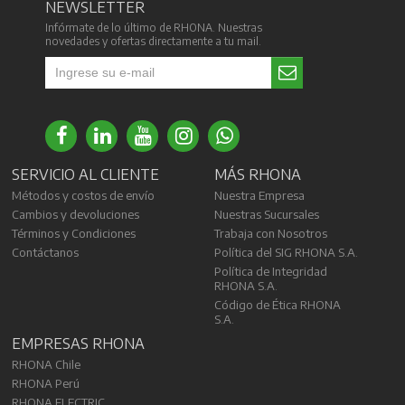
NEWSLETTER
Infórmate de lo último de RHONA. Nuestras
novedades y ofertas directamente a tu mail.
SERVICIO AL CLIENTE
MÁS RHONA
Métodos y costos de envío
Nuestra Empresa
Cambios y devoluciones
Nuestras Sucursales
Términos y Condiciones
Trabaja con Nosotros
Contáctanos
Política del SIG RHONA S.A.
Política de Integridad
RHONA S.A.
Código de Ética RHONA
S.A.
EMPRESAS RHONA
RHONA Chile
RHONA Perú
RHONA ELECTRIC