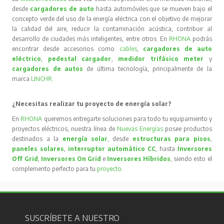
desde
cargadores de auto
hasta automóviles que se mueven bajo el
concepto verde del uso de la energía eléctrica con el objetivo de mejorar
la calidad del aire, reducir la contaminación acústica, contribuir al
desarrollo de ciudades más inteligentes, entre otros. En
RHONA
podrás
encontrar desde accesorios como
cables
,
cargadores de auto
eléctrico
,
pedestal cargador
,
medidor trifásico meter
y
cargadores de autos
de última tecnología, principalmente de la
marca
LINCHR
.
¿Necesitas realizar tu proyecto de energía solar?
En
RHONA
queremos entregarte soluciones para todo tu equipamiento y
proyectos eléctricos, nuestra línea de
Nuevas Energías
posee productos
destinados a la
energía solar
, desde
estructuras para pisos
,
paneles solares
,
interruptor automático CC
, hasta
Inversores
Off Grid
,
Inversores On Grid
e
Inversores Híbridos
, siendo esto el
complemento perfecto para tu
proyecto
.
SUSCRÍBETE A NUESTRO