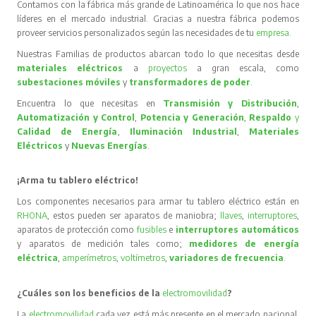
Contamos con la fábrica más grande de Latinoamérica lo que nos hace
líderes en el mercado industrial. Gracias a nuestra fábrica podemos
proveer servicios personalizados según las necesidades de tu
empresa
.
Nuestras Familias de productos abarcan todo lo que necesitas desde
materiales eléctricos
a
proyectos
a gran escala, como
subestaciones móviles
y
transformadores de poder
.
Encuentra lo que necesitas en
Transmisión y Distribución
,
Automatización y Control
,
Potencia y Generación
,
Respaldo
y
Calidad de Energía
,
Iluminación Industrial
,
Materiales
Eléctricos
y
Nuevas Energías
.
¡Arma tu tablero eléctrico!
Los componentes necesarios para armar tu tablero eléctrico están en
RHONA
, estos pueden ser aparatos de maniobra;
llaves
,
interruptores
,
aparatos de protección como
fusibles
e
interruptores automáticos
y aparatos de medición tales como;
medidores de energía
eléctrica
,
amperímetros
,
voltímetros
,
variadores de frecuencia
.
¿Cuáles son los beneficios de la
electromovilidad
?
La
electromovilidad
cada vez está más presente en el mercado nacional,