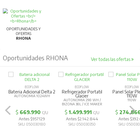
productividad y calidad.
Para más información, consultar la ficha
técnica.
OPORTUNIDADES Y
OFERTAS
RHONA
Oportunidades RHONA
Ver todas las ofertas
ECOFLOW
ECOFLOW
ECOFLOW
Bateria Adicional Delta 2
Refrigerador Portatil
Panel Solar Pl
Glacier
110W
AUTONOMIA 1024WH
AUTONOMIA 298 WH /
110W
BIZONA 38L / ICE MAKER
$
669.990
$
1.499.991
$
274.86
C/U
C/U
Antes $957.129
Antes $2.142.844
Antes $392.
SKU 050030180
SKU 050030350
SKU 050030