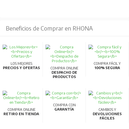
Accesorios internos estandarizados:
Reducción
de tipos de accesorios internos de 3 a 1, facilitando el
almacenamiento y reduciendo tiempos de entrega.
Beneficios de Comprar en RHONA
Compatibilidad AC/DC:
Los modelos de 32AF y
63AF pueden usarse en circuitos AC y DC sin necesidad
de especificación adicional.
Comunicaciones inteligentes:
Compatibilidad con
CC-Link para transmitir datos de medición a PC,
LOS MEJORES
COMPRA FÁCIL Y
PRECIOS Y OFERTAS
100% SEGURA
COMPRA ONLINE
permitiendo la gestión energética y visualización en
DESPACHO DE
PRODUCTOS
tiempo real.
Materiales reciclables:
Fabricados con materiales
termoplásticos fácilmente reciclables y cumplen con la
normativa RoHS.
COMPRA CON
GARANTÍA
COMPRA ONLINE
CAMBIOS Y
Alta calidad y eficiencia:
Producidos en líneas de
RETIRO EN TIENDA
DEVOLUCIONES
FÁCILES
fabricación robotizadas que garantizan alta