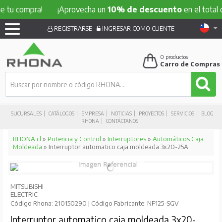
ompra!
¡Aprovecha un
10% de descuento
en el total de tu 
REGISTRARSE
INGRESAR COMO CLIENTE
0
productos
Carro de Compras
SUCURSALES
CATÁLOGOS
EMPRESA
NOTICIAS
PROYECTOS
SERVICIOS
BLOG
RHONA
CONTÁCTANOS
RHONA.cl
»
Potencia y Control
»
Interruptores
»
Automáticos Caja
Moldeada
» Interruptor automatico caja moldeada 3x20-25A
MITSUBISHI
ELECTRIC
Código Rhona: 210150290 | Código Fabricante: NF125-SGV
Interruptor automatico caja moldeada 3x20-