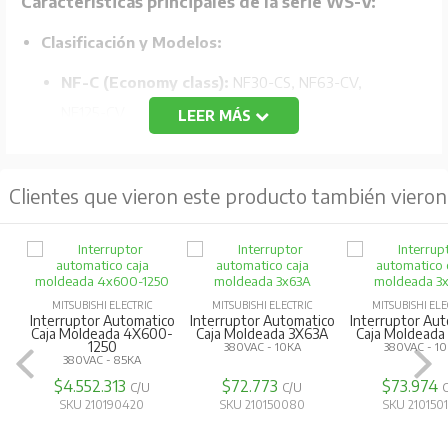
Características principales de la serie WS-V:
Clasificación y Modelos:
NF-C (Economy class):
NF30-CS, NF63-CV,
NF125-CV.
LEER MÁS
NF-S (Standard class):
NF32-SV, NF63-SV,
NF125-SV.
Clientes que vieron este producto también vieron
NF-H/L/R (High-performance class):
NF63-HV,
NF125-HV, NF125-LGV, NF125-RGV.
Tecnología de ruptura mejorada:
Utiliza la
tecnología "Expanded ISTAC" para mejorar la capacidad
MITSUBISHI ELECTRIC
MITSUBISHI ELECTRIC
MITSUBISHI ELE
Interruptor Automatico
Interruptor Automatico
Interruptor Au
de ruptura y limitación de corriente.
Caja Moldeada 4X600-
Caja Moldeada 3X63A
Caja Moldeada
1250
380VAC - 10KA
380VAC - 1
380VAC - 85KA
Compacto y estandarizado:
Diseño compacto con
$4.552.313
$72.773
$73.974
C/U
C/U
reducción de tamaño hasta un 79% en comparación
SKU 210190420
SKU 210150080
SKU 210150
con modelos anteriores.