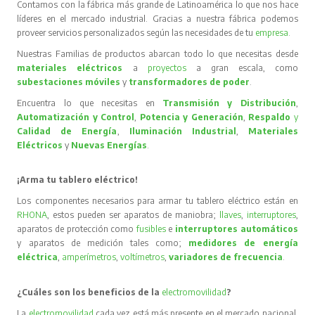
Contamos con la fábrica más grande de Latinoamérica lo que nos hace
líderes en el mercado industrial. Gracias a nuestra fábrica podemos
proveer servicios personalizados según las necesidades de tu
empresa
.
Nuestras Familias de productos abarcan todo lo que necesitas desde
materiales eléctricos
a
proyectos
a gran escala, como
subestaciones móviles
y
transformadores de poder
.
Encuentra lo que necesitas en
Transmisión y Distribución
,
Automatización y Control
,
Potencia y Generación
,
Respaldo
y
Calidad de Energía
,
Iluminación Industrial
,
Materiales
Eléctricos
y
Nuevas Energías
.
¡Arma tu tablero eléctrico!
Los componentes necesarios para armar tu tablero eléctrico están en
RHONA
, estos pueden ser aparatos de maniobra;
llaves
,
interruptores
,
aparatos de protección como
fusibles
e
interruptores automáticos
y aparatos de medición tales como;
medidores de energía
eléctrica
,
amperímetros
,
voltímetros
,
variadores de frecuencia
.
¿Cuáles son los beneficios de la
electromovilidad
?
La
electromovilidad
cada vez está más presente en el mercado nacional,