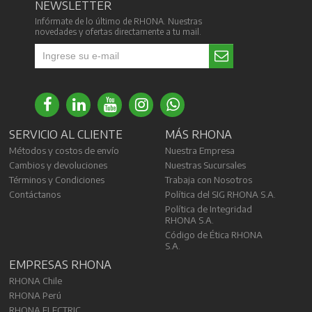
NEWSLETTER
Infórmate de lo último de RHONA. Nuestras
novedades y ofertas directamente a tu mail.
SERVICIO AL CLIENTE
MÁS RHONA
Métodos y costos de envío
Nuestra Empresa
Cambios y devoluciones
Nuestras Sucursales
Términos y Condiciones
Trabaja con Nosotros
Contáctanos
Política del SIG RHONA S.A.
Política de Integridad
RHONA S.A.
Código de Ética RHONA
S.A.
EMPRESAS RHONA
RHONA Chile
RHONA Perú
RHONA ELECTRIC