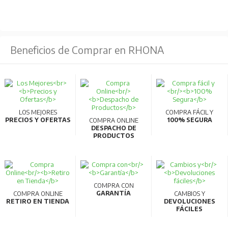
Accesorios internos estandarizados:
Reducción
de tipos de accesorios internos de 3 a 1, facilitando el
almacenamiento y reduciendo tiempos de entrega.
Beneficios de Comprar en RHONA
Compatibilidad AC/DC:
Los modelos de 32AF y
63AF pueden usarse en circuitos AC y DC sin necesidad
de especificación adicional.
Comunicaciones inteligentes:
Compatibilidad con
CC-Link para transmitir datos de medición a PC,
LOS MEJORES
COMPRA FÁCIL Y
PRECIOS Y OFERTAS
100% SEGURA
COMPRA ONLINE
permitiendo la gestión energética y visualización en
DESPACHO DE
PRODUCTOS
tiempo real.
Materiales reciclables:
Fabricados con materiales
termoplásticos fácilmente reciclables y cumplen con la
normativa RoHS.
COMPRA CON
GARANTÍA
COMPRA ONLINE
CAMBIOS Y
Alta calidad y eficiencia:
Producidos en líneas de
RETIRO EN TIENDA
DEVOLUCIONES
FÁCILES
fabricación robotizadas que garantizan alta