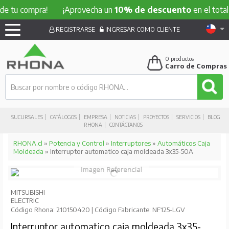
e tu compra!
¡Aprovecha un
10% de descuento
en el total d
REGISTRARSE
INGRESAR COMO CLIENTE
0
productos
Carro de Compras
SUCURSALES
CATÁLOGOS
EMPRESA
NOTICIAS
PROYECTOS
SERVICIOS
BLOG
RHONA
CONTÁCTANOS
RHONA.cl
»
Potencia y Control
»
Interruptores
»
Automáticos Caja
Moldeada
» Interruptor automatico caja moldeada 3x35-50A
MITSUBISHI
ELECTRIC
Código Rhona: 210150420 | Código Fabricante: NF125-LGV
Interruptor automatico caja moldeada 3x35-