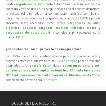
desde
cargadores de auto
hasta automóviles que se mueven bajo el
concepto verde del uso de la energía eléctrica con el objetivo de mejorar
la calidad del aire, reducir la contaminación acústica, contribuir al
desarrollo de ciudades más inteligentes, entre otros. En
RHONA
podrás
encontrar desde accesorios como
cables
,
cargadores de auto
eléctrico
,
pedestal cargador
,
medidor trifásico meter
y
cargadores de autos
de última tecnología, principalmente de la
marca
LINCHR
.
¿Necesitas realizar tu proyecto de energía solar?
En
RHONA
queremos entregarte soluciones para todo tu equipamiento y
proyectos eléctricos, nuestra línea de
Nuevas Energías
posee productos
destinados a la
energía solar
, desde
estructuras para pisos
,
paneles solares
,
interruptor automático CC
, hasta
Inversores
Off Grid
,
Inversores On Grid
e
Inversores Híbridos
, siendo esto el
complemento perfecto para tu
proyecto
.
SUSCRÍBETE A NUESTRO