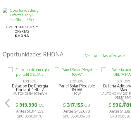
productividad y calidad.
Para más información, consultar la ficha
técnica.
OPORTUNIDADES Y
OFERTAS
RHONA
Oportunidades RHONA
Ver todas las ofertas
ECOFLOW
ECOFLOW
ECOFLOW
Estacion De Energia
Panel Solar Plegable
Bateria Adicion
Portatil Delta 2
160W
Max
AUTONOMIA 1024WH
160W
AUTONOMIA 2016
DELTA MA
$
919.990
$
317.155
$
936.78
C/U
C/U
Antes $1.314.272
Antes $453.078
Antes $1.338
SKU 050030170
SKU 050030400
SKU 050030