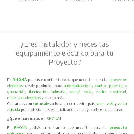
SKU 050030230
SKU 050030420
SKU 050030
¿Eres instalador y necesitas
equipamiento eléctrico para tu
Proyecto?
En
RHONA
podrás encontrar todo lo que necesitas para tus
proyectos
eléctricos
, desde productos para
automatización y control
,
potencia y
generación
,
iluminación industrial
,
energía solar
,
electro movilidad
,
materiales eléctricos
y mucho más…
Contamos con
sucursales
a lo largo de nuestro país,
venta web
y
venta
asistida
por profesionales especializados para ayudarte en cada paso.
¿Qué encuentras en
RHONA
?
En
RHONA
podrás encontrar lo que necesitas para tu
proyecto
eléctrico
, con un personal totalmente especializado para ayudarte en