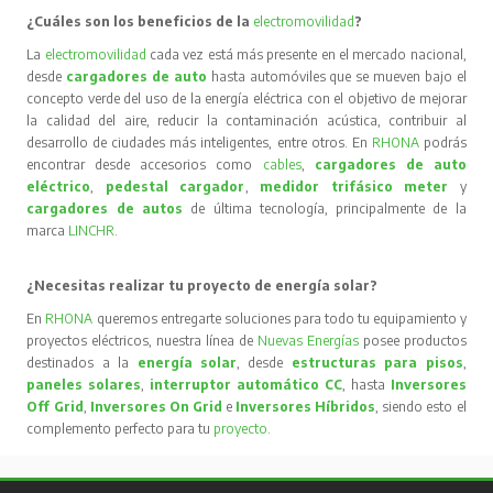
¿Cuáles son los beneficios de la
electromovilidad
?
La
electromovilidad
cada vez está más presente en el mercado nacional,
desde
cargadores de auto
hasta automóviles que se mueven bajo el
concepto verde del uso de la energía eléctrica con el objetivo de mejorar
la calidad del aire, reducir la contaminación acústica, contribuir al
desarrollo de ciudades más inteligentes, entre otros. En
RHONA
podrás
encontrar desde accesorios como
cables
,
cargadores de auto
eléctrico
,
pedestal cargador
,
medidor trifásico meter
y
cargadores de autos
de última tecnología, principalmente de la
marca
LINCHR
.
¿Necesitas realizar tu proyecto de energía solar?
En
RHONA
queremos entregarte soluciones para todo tu equipamiento y
proyectos eléctricos, nuestra línea de
Nuevas Energías
posee productos
destinados a la
energía solar
, desde
estructuras para pisos
,
paneles solares
,
interruptor automático CC
, hasta
Inversores
Off Grid
,
Inversores On Grid
e
Inversores Híbridos
, siendo esto el
complemento perfecto para tu
proyecto
.