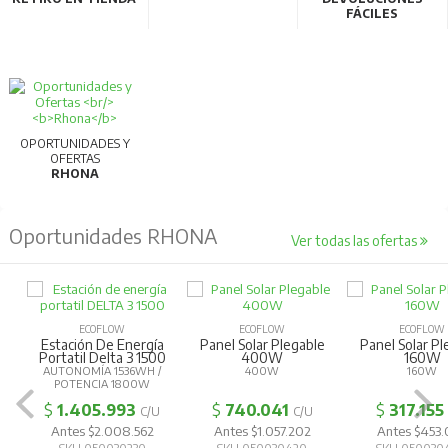
FÁCILES
OPORTUNIDADES Y
OFERTAS
RHONA
Oportunidades RHONA
Ver todas las ofertas
ECOFLOW
ECOFLOW
ECOFLOW
Estación De Energía
Panel Solar Plegable
Panel Solar Pl
Portatil Delta 3 1500
400W
160W
AUTONOMÍA 1536WH /
400W
160W
POTENCIA 1800W
$
1.405.993
$
740.041
$
317.155
C/U
C/U
Antes $2.008.562
Antes $1.057.202
Antes $453