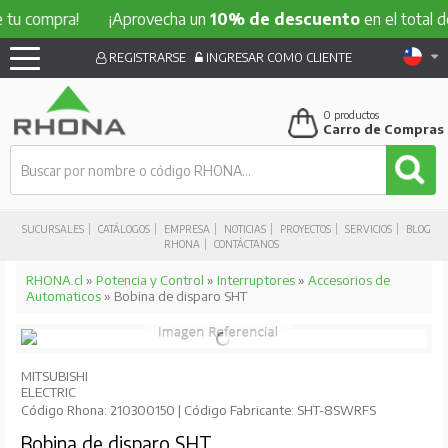
ompra!
¡Aprovecha un
10% de descuento
en el total de tu c
REGISTRARSE
INGRESAR COMO CLIENTE
0
productos
Carro de Compras
SUCURSALES
CATÁLOGOS
EMPRESA
NOTICIAS
PROYECTOS
SERVICIOS
BLOG
RHONA
CONTÁCTANOS
RHONA.cl
»
Potencia y Control
»
Interruptores
»
Accesorios de
Automaticos
» Bobina de disparo SHT
MITSUBISHI
ELECTRIC
Código Rhona: 210300150 | Código Fabricante: SHT-8SWRFS
Bobina de disparo SHT