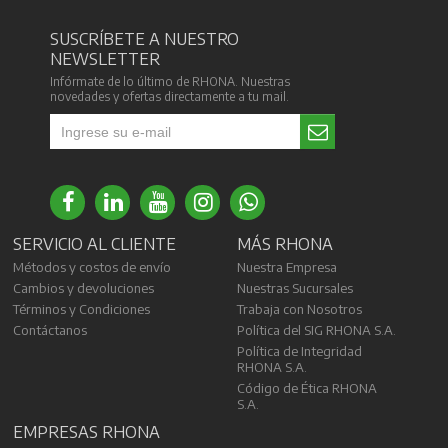
SUSCRÍBETE A NUESTRO
NEWSLETTER
Infórmate de lo último de RHONA. Nuestras
novedades y ofertas directamente a tu mail.
SERVICIO AL CLIENTE
MÁS RHONA
Métodos y costos de envío
Nuestra Empresa
Cambios y devoluciones
Nuestras Sucursales
Términos y Condiciones
Trabaja con Nosotros
Contáctanos
Política del SIG RHONA S.A.
Política de Integridad
RHONA S.A.
Código de Ética RHONA
S.A.
EMPRESAS RHONA