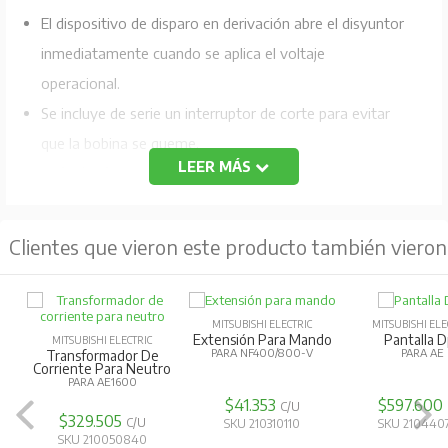
El dispositivo de disparo en derivación abre el disyuntor
inmediatamente cuando se aplica el voltaje
operacional.
Se incluye de serie un interruptor de corte para evitar
que la bobina se queme.
LEER MÁS
Voltaje de control:
100-450VAC/100-200VDC
Posición de instalación:
En el polo derecho
Clientes que vieron este producto también vieron
MITSUBISHI ELECTRIC
MITSUBISHI ELE
Extensión Para Mando
Pantalla D
MITSUBISHI ELECTRIC
PARA NF400/800-V
PARA AE
Transformador De
Corriente Para Neutro
PARA AE1600
$41.353
$597.600
C/U
$329.505
C/U
SKU 210310110
SKU 210440
SKU 210050840