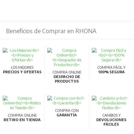
PVC
Fabricado bajo norma:
IEC 60502
Beneficios de Comprar en RHONA
Aplicaciones:
Apto para transporte y distribución de electricidad en
instalaciones fijas, protegidas o no. Adecuado para
LOS MEJORES
COMPRA FÁCIL Y
interiores, exteriores, soportes en el aire, tuberías o
PRECIOS Y OFERTAS
100% SEGURA
COMPRA ONLINE
DESPACHO DE
enterrados. No apto para centrales eléctricas de
PRODUCTOS
bombas sumergidas.
COMPRA CON
GARANTÍA
COMPRA ONLINE
CAMBIOS Y
RETIRO EN TIENDA
DEVOLUCIONES
FÁCILES