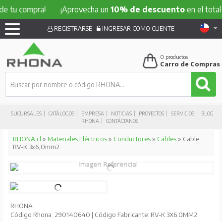
e tu compra!
¡Aprovecha un
10% de descuento
en el total d
REGISTRARSE
INGRESAR COMO CLIENTE
0
productos
Carro de Compras
SUCURSALES
CATÁLOGOS
EMPRESA
NOTICIAS
PROYECTOS
SERVICIOS
BLOG
RHONA
CONTÁCTANOS
RHONA.cl
»
Materiales Eléctricos
»
Conductores
»
Cables
» Cable
RV-K 3x6,0mm2
RHONA
Código Rhona: 290140640 | Código Fabricante: RV-K 3X6.0MM2