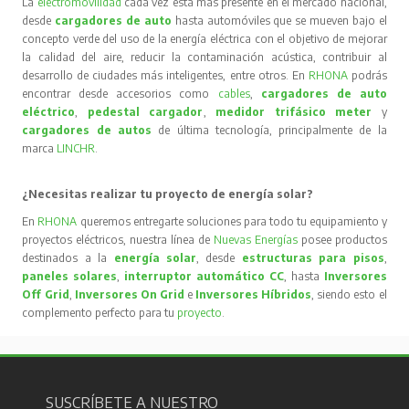
La
electromovilidad
cada vez está más presente en el mercado nacional,
desde
cargadores de auto
hasta automóviles que se mueven bajo el
concepto verde del uso de la energía eléctrica con el objetivo de mejorar
la calidad del aire, reducir la contaminación acústica, contribuir al
desarrollo de ciudades más inteligentes, entre otros. En
RHONA
podrás
encontrar desde accesorios como
cables
,
cargadores de auto
eléctrico
,
pedestal cargador
,
medidor trifásico meter
y
cargadores de autos
de última tecnología, principalmente de la
marca
LINCHR
.
¿Necesitas realizar tu proyecto de energía solar?
En
RHONA
queremos entregarte soluciones para todo tu equipamiento y
proyectos eléctricos, nuestra línea de
Nuevas Energías
posee productos
destinados a la
energía solar
, desde
estructuras para pisos
,
paneles solares
,
interruptor automático CC
, hasta
Inversores
Off Grid
,
Inversores On Grid
e
Inversores Híbridos
, siendo esto el
complemento perfecto para tu
proyecto
.
SUSCRÍBETE A NUESTRO