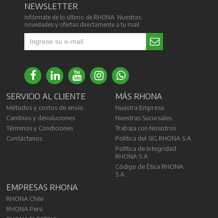
NEWSLETTER
Infórmate de lo último de RHONA. Nuestras
novedades y ofertas directamente a tu mail.
SERVICIO AL CLIENTE
MÁS RHONA
Métodos y costos de envío
Nuestra Empresa
Cambios y devoluciones
Nuestras Sucursales
Términos y Condiciones
Trabaja con Nosotros
Contáctanos
Política del SIG RHONA S.A.
Política de Integridad
RHONA S.A.
Código de Ética RHONA
S.A.
EMPRESAS RHONA
RHONA Chile
RHONA Perú