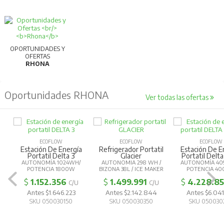
OPORTUNIDADES Y
OFERTAS
RHONA
Oportunidades RHONA
Ver todas las ofertas
ECOFLOW
ECOFLOW
ECOFLOW
Estación De Energía
Refrigerador Portatil
Estación De E
Portatil Delta 3
Glacier
Portatil Delta
AUTONOMÍA 1024WH/
AUTONOMIA 298 WH /
AUTONOMÍA 40
POTENCIA 1800W
BIZONA 38L / ICE MAKER
POTENCIA 4
$
1.152.356
$
1.499.991
$
4.228.8
C/U
C/U
Antes $1.646.223
Antes $2.142.844
Antes $6.041
SKU 050030150
SKU 050030350
SKU 050030