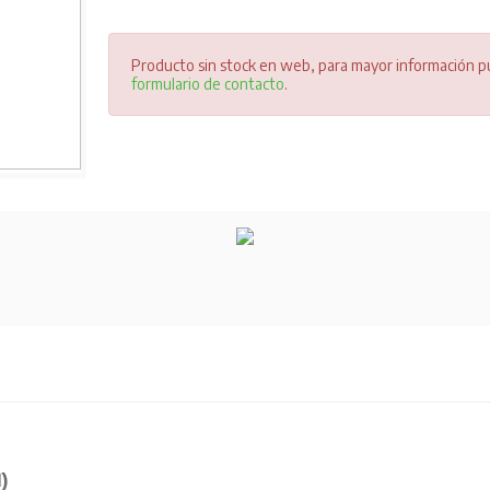
Producto sin stock en web, para mayor información pu
formulario de contacto
.
)