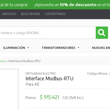
 compra!
¡Aprovecha un
10% de descuento
en el total de tu
SERVICIOS
BLOG RHONA
CONTÁCTANOS
ILUMINACIÓN
TRANSFORMADORES
NUEVAS E
icos
» Interface Modbus-RTU
MITSUBISHI ELECTRIC
Código Rhona: 
Interface Modbus-RTU
Para AE
$ 915.421
Precio:
C/U (IVA Inc.)