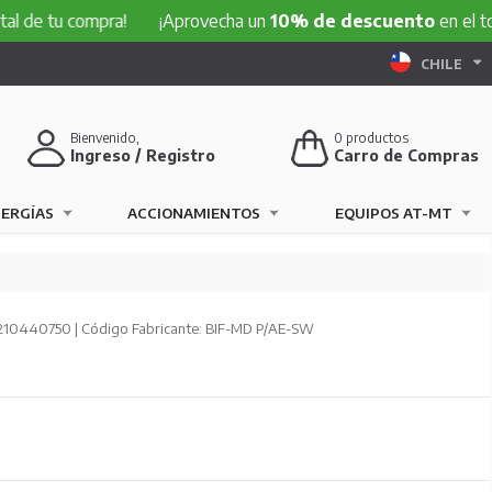
 compra!
¡Aprovecha un
10% de descuento
en el total de t
CHILE
Bienvenido,
0
productos
Ingreso / Registro
Carro de Compras
NERGÍAS
ACCIONAMIENTOS
EQUIPOS AT-MT
210440750 | Código Fabricante: BIF-MD P/AE-SW