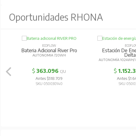
Oportunidades RHONA
ECOFLOW
ECOFL
Bateria Adicional River Pro
Estación De Ener
Delta
AUTONOMIA 720WH
AUTONOMÍA 1024WH/ 
$
363.096
$
1.152.
C/U
Antes $518.709
Antes $1.6
SKU 050030140
SKU 0500