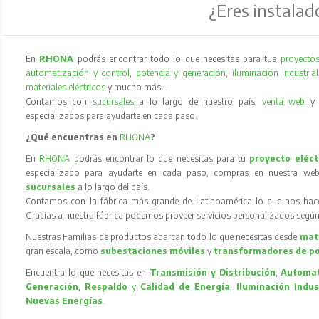
¿Eres instalad
En
RHONA
podrás encontrar todo lo que necesitas para tus
proyectos
automatización y control
,
potencia y generación
,
iluminación industrial
materiales eléctricos
y mucho más…
Contamos con
sucursales
a lo largo de nuestro país,
venta web
especializados para ayudarte en cada paso.
¿Qué encuentras en
RHONA
?
En
RHONA
podrás encontrar lo que necesitas para tu
proyecto eléct
especializado para ayudarte en cada paso, compras en nuestra web
sucursales
a lo largo del país.
Contamos con la fábrica más grande de Latinoamérica lo que nos hace l
Gracias a nuestra fábrica podemos proveer servicios personalizados según
Nuestras Familias de productos abarcan todo lo que necesitas desde
mate
gran escala, como
subestaciones móviles
y
transformadores de p
Encuentra lo que necesitas en
Transmisión y Distribución
,
Automat
Generación
,
Respaldo
y
Calidad de Energía
,
Iluminación Indus
Nuevas Energías
.