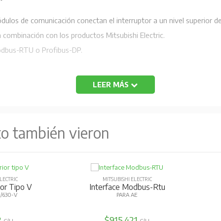
ódulos de comunicación conectan el interruptor a un nivel superior d
 combinación con los productos Mitsubishi Electric.
odbus-RTU o Profibus-DP.
LEER MÁS
to también vieron
LECTRIC
MITSUBISHI ELECTRIC
or Tipo V
Interface Modbus-Rtu
/630-V
PARA AE
2
$915.421