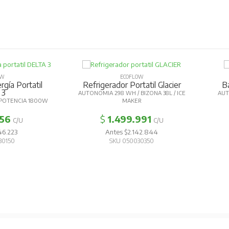
OW
ECOFLOW
gía Portatil
Refrigerador Portatil Glacier
B
 3
AUTONOMIA 298 WH / BIZONA 38L / ICE
AUT
POTENCIA 1800W
MAKER
356
$
1.499.991
C/U
C/U
46.223
Antes $2.142.844
30150
SKU 050030350