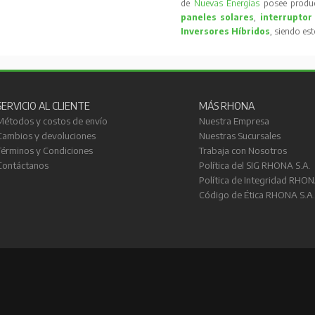
de
Nuevas Energías
posee produc
paneles solares
,
interruptor
Inversores Híbridos
, siendo es
SERVICIO AL CLIENTE
MÁS RHONA
Métodos y costos de envío
Nuestra Empresa
Cambios y devoluciones
Nuestras Sucursales
Términos y Condiciones
Trabaja con Nosotros
Contáctanos
Política del SIG RHONA S.A.
Política de Integridad RHON
Código de Ética RHONA S.A.