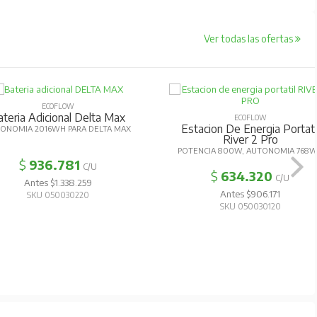
Ver todas las ofertas
ECOFLOW
ateria Adicional Delta Max
ECOFLOW
Estacion De Energia Portati
ONOMIA 2016WH PARA DELTA MAX
River 2 Pro
POTENCIA 800W, AUTONOMIA 768
$
936.781
C/U
$
634.320
C/U
Antes $1.338.259
Antes $906.171
SKU 050030220
SKU 050030120