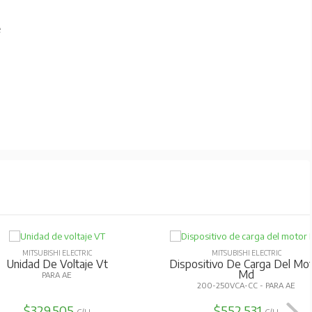
e
MITSUBISHI ELECTRIC
MITSUBISHI ELECTRIC
Unidad De Voltaje Vt
Dispositivo De Carga Del Mo
Md
PARA AE
200-250VCA-CC - PARA AE
$329.505
$552.531