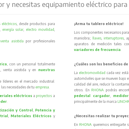
or y necesitas equipamiento eléctrico para
 eléctricos
, desde productos para
¡Arma tu tablero eléctrico!
,
energía solar
,
electro movilidad
,
Los componentes necesarios para 
maniobra;
llaves
,
interruptores
, 
y
venta asistida
por profesionales
aparatos de medición tales 
variadores de frecuencia
.
rico
, con un personal totalmente
¿Cuáles son los beneficios de
, venta asistida y en
nuestras
La
electromovilidad
cada vez está
automóviles que se mueven bajo el 
íderes en el mercado industrial.
calidad del aire, reducir la contam
 las necesidades de tu
empresa
.
otros. En
RHONA
podrás encon
riales eléctricos
a
proyectos
a
pedestal cargador
,
medidor
oder
.
principalmente de la marca
LINCH
ización y Control
,
Potencia y
trial
,
Materiales Eléctricos
y
¿Necesitas realizar tu proyec
En
RHONA
queremos entregarte s