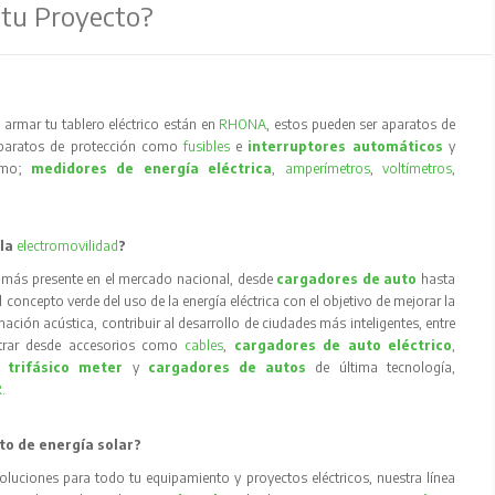
 tu Proyecto?
armar tu tablero eléctrico están en
RHONA
, estos pueden ser aparatos de
aparatos de protección como
fusibles
e
interruptores automáticos
y
como;
medidores de energía eléctrica
,
amperímetros
,
voltímetros
,
 la
electromovilidad
?
 más presente en el mercado nacional, desde
cargadores de auto
hasta
concepto verde del uso de la energía eléctrica con el objetivo de mejorar la
inación acústica, contribuir al desarrollo de ciudades más inteligentes, entre
trar desde accesorios como
cables
,
cargadores de auto eléctrico
,
 trifásico meter
y
cargadores de autos
de última tecnología,
R
.
to de energía solar?
oluciones para todo tu equipamiento y proyectos eléctricos, nuestra línea