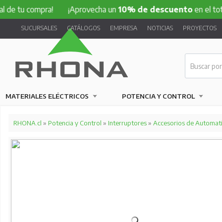
compra!
¡Aprovecha un
10% de descuento
en el total de tu
SUCURSALES
CATÁLOGOS
EMPRESA
NOTICIAS
PROYECTOS
MATERIALES ELÉCTRICOS
POTENCIA Y CONTROL
RHONA.cl
»
Potencia y Control
»
Interruptores
»
Accesorios de Automat