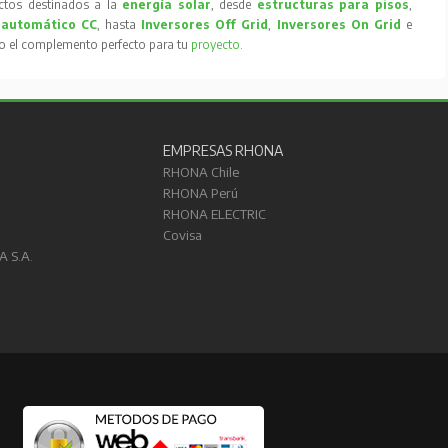
tos destinados a la
energía solar
, desde
estructuras para pisos
,
 automático CC
, hasta
Inversores Off Grid
,
Inversores On Grid
e
to el complemento perfecto para tu
proyecto
.
EMPRESAS RHONA
RHONA Chile
RHONA Perú
RHONA ELECTRIC
Covisa
A S.A.