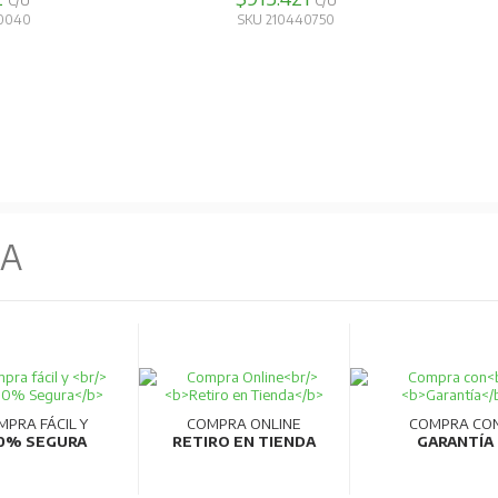
C/U
C/U
10040
SKU 210440750
NA
MPRA FÁCIL Y
COMPRA ONLINE
COMPRA CO
0% SEGURA
RETIRO EN TIENDA
GARANTÍA