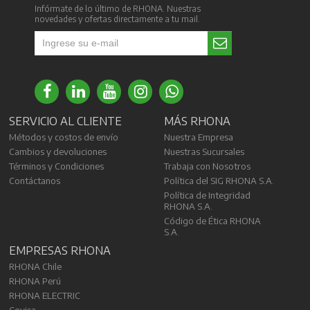
Infórmate de lo último de RHONA. Nuestras
novedades y ofertas directamente a tu mail.
SERVICIO AL CLIENTE
MÁS RHONA
Métodos y costos de envío
Nuestra Empresa
Cambios y devoluciones
Nuestras Sucursales
Términos y Condiciones
Trabaja con Nosotros
Contáctanos
Política del SIG RHONA S.A.
Política de Integridad
RHONA S.A.
Código de Ética RHONA
S.A.
EMPRESAS RHONA
RHONA Chile
RHONA Perú
RHONA ELECTRIC