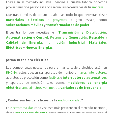
líderes en el mercado industrial. Gracias a nuestra fábrica podemos
proveer servicios personalizados según las necesidades de tu
empresa
.
Nuestras Familias de productos abarcan todo lo que necesitas desde
materiales eléctricos
a
proyectos
a gran escala, como
subestaciones móviles
y
transformadores de poder
.
Encuentra lo que necesitas en
Transmisión y Distribución
,
Automatización y Control
,
Potencia y Generación
,
Respaldo
y
Calidad de Energía
,
Iluminación Industrial
,
Materiales
Eléctricos
y
Nuevas Energías
.
¡Arma tu tablero eléctrico!
Los componentes necesarios para armar tu tablero eléctrico están en
RHONA
, estos pueden ser aparatos de maniobra;
llaves
,
interruptores
,
aparatos de protección como
fusibles
e
interruptores automáticos
y aparatos de medición tales como;
medidores de energía
eléctrica
,
amperímetros
,
voltímetros
,
variadores de frecuencia
.
¿Cuáles son los beneficios de la
electromovilidad
?
La
electromovilidad
cada vez está más presente en el mercado nacional,
desde
cargadores de auto
hasta automóviles que se mueven bajo el