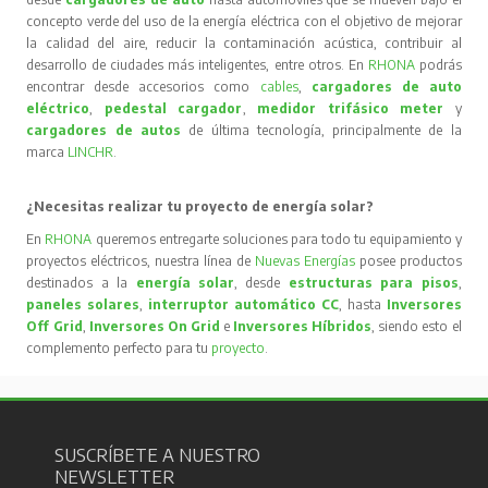
concepto verde del uso de la energía eléctrica con el objetivo de mejorar
la calidad del aire, reducir la contaminación acústica, contribuir al
desarrollo de ciudades más inteligentes, entre otros. En
RHONA
podrás
encontrar desde accesorios como
cables
,
cargadores de auto
eléctrico
,
pedestal cargador
,
medidor trifásico meter
y
cargadores de autos
de última tecnología, principalmente de la
marca
LINCHR
.
¿Necesitas realizar tu proyecto de energía solar?
En
RHONA
queremos entregarte soluciones para todo tu equipamiento y
proyectos eléctricos, nuestra línea de
Nuevas Energías
posee productos
destinados a la
energía solar
, desde
estructuras para pisos
,
paneles solares
,
interruptor automático CC
, hasta
Inversores
Off Grid
,
Inversores On Grid
e
Inversores Híbridos
, siendo esto el
complemento perfecto para tu
proyecto
.
SUSCRÍBETE A NUESTRO
NEWSLETTER