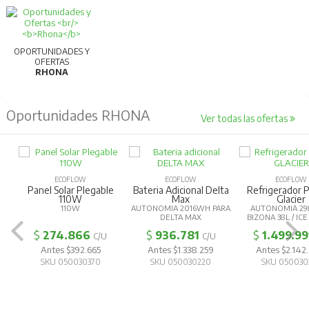
OPORTUNIDADES Y
OFERTAS
RHONA
Oportunidades RHONA
Ver todas las ofertas
ECOFLOW
ECOFLOW
ECOFLOW
Panel Solar Plegable
Bateria Adicional Delta
Refrigerador P
110W
Max
Glacier
110W
AUTONOMIA 2016WH PARA
AUTONOMIA 29
DELTA MAX
BIZONA 38L / IC
$
274.866
$
936.781
$
1.499.99
C/U
C/U
Antes $392.665
Antes $1.338.259
Antes $2.14
SKU 050030370
SKU 050030220
SKU 050030