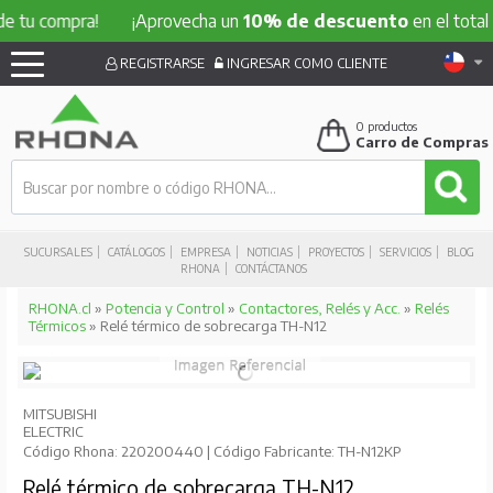
ompra!
¡Aprovecha un
10% de descuento
en el total de tu 
REGISTRARSE
INGRESAR COMO CLIENTE
0
productos
Carro de Compras
SUCURSALES
CATÁLOGOS
EMPRESA
NOTICIAS
PROYECTOS
SERVICIOS
BLOG
RHONA
CONTÁCTANOS
RHONA.cl
»
Potencia y Control
»
Contactores, Relés y Acc.
»
Relés
Térmicos
» Relé térmico de sobrecarga TH-N12
MITSUBISHI
ELECTRIC
Código Rhona: 220200440 | Código Fabricante: TH-N12KP
Relé térmico de sobrecarga TH-N12