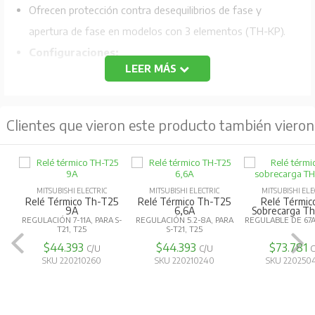
Ofrecen protección contra desequilibrios de fase y
apertura de fase en modelos con 3 elementos (TH-KP).
Configuraciones:
LEER MÁS
TH-N:
Para montaje independiente o en rieles DIN.
TH-T:
Para montaje directo en contactores
Clientes que vieron este producto también vieron
magnéticos de la serie MS-T.
Permiten ajustar el rango de corriente de operación
(mediante un dial) para adaptarse a diferentes
MITSUBISHI ELECTRIC
MITSUBISHI ELECTRIC
MITSUBISHI ELE
motores.
Relé Térmico Th-T25
Relé Térmico Th-T25
Relé Térmic
9A
6,6A
Sobrecarga T
Todos los modelos permiten cambiar entre reinicio
REGULACIÓN 7-11A, PARA S-
REGULACIÓN 5.2-8A, PARA
REGULABLE DE 67A
T21, T25
S-T21, T25
manual y automático, con el manual como opción
$44.393
$44.393
$73.781
C/U
C/U
predeterminada.
SKU 220210260
SKU 220210240
SKU 220250
Incluyen un indicador que muestra cuando el relé ha
actuado por sobrecarga.