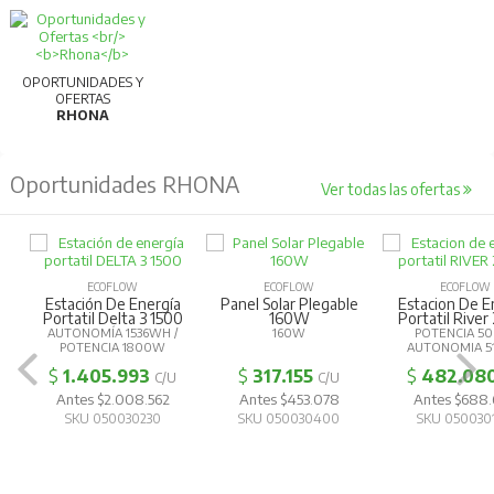
OPORTUNIDADES Y
OFERTAS
RHONA
Oportunidades RHONA
Ver todas las ofertas
ECOFLOW
ECOFLOW
ECOFLOW
Estación De Energía
Panel Solar Plegable
Estacion De E
Portatil Delta 3 1500
160W
Portatil River
AUTONOMÍA 1536WH /
160W
POTENCIA 5
POTENCIA 1800W
AUTONOMIA 5
$
1.405.993
$
317.155
$
482.08
C/U
C/U
Antes $2.008.562
Antes $453.078
Antes $688
SKU 050030230
SKU 050030400
SKU 050030