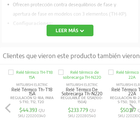
Ofrecen protección contra desequilibrios de fase y
apertura de fase en modelos con 3 elementos (TH-KP).
Configuraciones:
LEER MÁS
TH-N:
Para montaje independiente o en rieles DIN.
TH-T:
Para montaje directo en contactores
Clientes que vieron este producto también vieron
magnéticos de la serie MS-T.
Permiten ajustar el rango de corriente de operación
(mediante un dial) para adaptarse a diferentes
MITSUBISHI ELECTRIC
MITSUBISHI ELECTRIC
MITSUBISHI ELE
motores.
Relé Térmico Th-T18
Relé Térmico De
Relé Térmico 
15A
Sobrecarga Th-N220
22A
Todos los modelos permiten cambiar entre reinicio
REGULACIÓN 12-18A, PARA
REGULABLE DE 125A(100-
REGULACIÓN 18-2
S-T10, T12, T20
150A)
S-T50, T80, 
manual y automático, con el manual como opción
$44.393
$233.779
$50.157
C/U
C/U
C
predeterminada.
SKU 220200340
SKU 220280540
SKU 220230
Incluyen un indicador que muestra cuando el relé ha
actuado por sobrecarga.