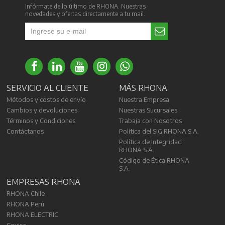
Infórmate de lo último de RHONA. Nuestras
novedades y ofertas directamente a tu mail.
SERVICIO AL CLIENTE
MÁS RHONA
Métodos y costos de envío
Nuestra Empresa
Cambios y devoluciones
Nuestras Sucursales
Términos y Condiciones
Trabaja con Nosotros
Contáctanos
Política del SIG RHONA S.A.
Política de Integridad
RHONA S.A.
Código de Ética RHONA
S.A.
EMPRESAS RHONA
RHONA Chile
RHONA Perú
RHONA ELECTRIC