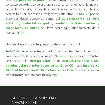
concepto verde del uso de la energía eléctrica con el objetivo de mejorar
la calidad del aire, reducir la contaminación acústica, contribuir al
desarrollo de ciudades más inteligentes, entre otros. En
RHONA
podrás
encontrar desde accesorios como
cables
,
cargadores de auto
eléctrico
,
pedestal cargador
,
medidor trifásico meter
y
cargadores de autos
de última tecnología, principalmente de la
marca
LINCHR
.
¿Necesitas realizar tu proyecto de energía solar?
En
RHONA
queremos entregarte soluciones para todo tu equipamiento y
proyectos eléctricos, nuestra línea de
Nuevas Energías
posee productos
destinados a la
energía solar
, desde
estructuras para pisos
,
paneles solares
,
interruptor automático CC
, hasta
Inversores
Off Grid
,
Inversores On Grid
e
Inversores Híbridos
, siendo esto el
complemento perfecto para tu
proyecto
.
SUSCRÍBETE A NUESTRO
NEWSLETTER