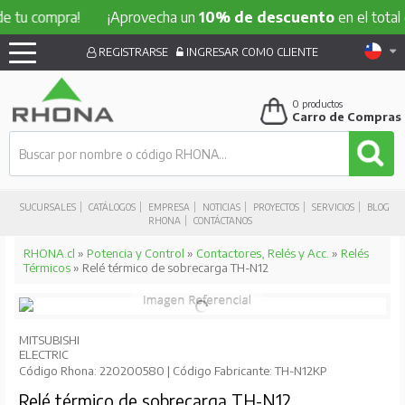
compra!
¡Aprovecha un
10% de descuento
en el total de tu 
REGISTRARSE
INGRESAR COMO CLIENTE
0
productos
Carro de Compras
SUCURSALES
CATÁLOGOS
EMPRESA
NOTICIAS
PROYECTOS
SERVICIOS
BLOG
RHONA
CONTÁCTANOS
RHONA.cl
»
Potencia y Control
»
Contactores, Relés y Acc.
»
Relés
Térmicos
» Relé térmico de sobrecarga TH-N12
MITSUBISHI
ELECTRIC
Código Rhona: 220200580 | Código Fabricante: TH-N12KP
Relé térmico de sobrecarga TH-N12