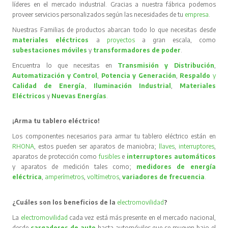
líderes en el mercado industrial. Gracias a nuestra fábrica podemos
proveer servicios personalizados según las necesidades de tu
empresa
.
Nuestras Familias de productos abarcan todo lo que necesitas desde
materiales eléctricos
a
proyectos
a gran escala, como
subestaciones móviles
y
transformadores de poder
.
Encuentra lo que necesitas en
Transmisión y Distribución
,
Automatización y Control
,
Potencia y Generación
,
Respaldo
y
Calidad de Energía
,
Iluminación Industrial
,
Materiales
Eléctricos
y
Nuevas Energías
.
¡Arma tu tablero eléctrico!
Los componentes necesarios para armar tu tablero eléctrico están en
RHONA
, estos pueden ser aparatos de maniobra;
llaves
,
interruptores
,
aparatos de protección como
fusibles
e
interruptores automáticos
y aparatos de medición tales como;
medidores de energía
eléctrica
,
amperímetros
,
voltímetros
,
variadores de frecuencia
.
¿Cuáles son los beneficios de la
electromovilidad
?
La
electromovilidad
cada vez está más presente en el mercado nacional,
desde
cargadores de auto
hasta automóviles que se mueven bajo el