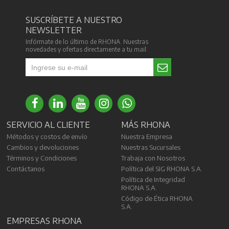
SUSCRÍBETE A NUESTRO
NEWSLETTER
Infórmate de lo último de RHONA. Nuestras
novedades y ofertas directamente a tu mail.
SERVICIO AL CLIENTE
MÁS RHONA
Métodos y costos de envío
Nuestra Empresa
Cambios y devoluciones
Nuestras Sucursales
Términos y Condiciones
Trabaja con Nosotros
Contáctanos
Política del SIG RHONA S.A.
Política de Integridad
RHONA S.A.
Código de Ética RHONA
S.A.
EMPRESAS RHONA