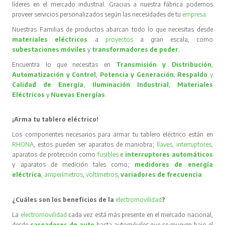
líderes en el mercado industrial. Gracias a nuestra fábrica podemos
proveer servicios personalizados según las necesidades de tu
empresa
.
Nuestras Familias de productos abarcan todo lo que necesitas desde
materiales eléctricos
a
proyectos
a gran escala, como
subestaciones móviles
y
transformadores de poder
.
Encuentra lo que necesitas en
Transmisión y Distribución
,
Automatización y Control
,
Potencia y Generación
,
Respaldo
y
Calidad de Energía
,
Iluminación Industrial
,
Materiales
Eléctricos
y
Nuevas Energías
.
¡Arma tu tablero eléctrico!
Los componentes necesarios para armar tu tablero eléctrico están en
RHONA
, estos pueden ser aparatos de maniobra;
llaves
,
interruptores
,
aparatos de protección como
fusibles
e
interruptores automáticos
y aparatos de medición tales como;
medidores de energía
eléctrica
,
amperímetros
,
voltímetros
,
variadores de frecuencia
.
¿Cuáles son los beneficios de la
electromovilidad
?
La
electromovilidad
cada vez está más presente en el mercado nacional,
desde
cargadores de auto
hasta automóviles que se mueven bajo el