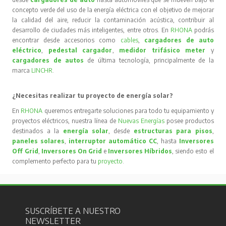
concepto verde del uso de la energía eléctrica con el objetivo de mejorar
la calidad del aire, reducir la contaminación acústica, contribuir al
desarrollo de ciudades más inteligentes, entre otros. En
RHONA
podrás
encontrar desde accesorios como
cables
,
cargadores de auto
eléctrico
,
pedestal cargador
,
medidor trifásico meter
y
cargadores de autos
de última tecnología, principalmente de la
marca
LINCHR
.
¿Necesitas realizar tu proyecto de energía solar?
En
RHONA
queremos entregarte soluciones para todo tu equipamiento y
proyectos eléctricos, nuestra línea de
Nuevas Energías
posee productos
destinados a la
energía solar
, desde
estructuras para pisos
,
paneles solares
,
interruptor automático CC
, hasta
Inversores
Off Grid
,
Inversores On Grid
e
Inversores Híbridos
, siendo esto el
complemento perfecto para tu
proyecto
.
SUSCRÍBETE A NUESTRO
NEWSLETTER