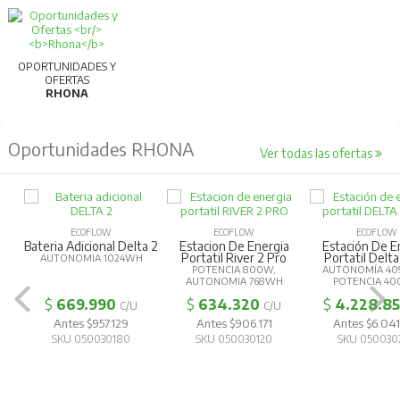
OPORTUNIDADES Y
OFERTAS
RHONA
Oportunidades RHONA
Ver todas las ofertas
ECOFLOW
ECOFLOW
ECOFLOW
Bateria Adicional Delta 2
Estacion De Energia
Estación De E
Portatil River 2 Pro
Portatil Delta
AUTONOMIA 1024WH
POTENCIA 800W,
AUTONOMÍA 40
AUTONOMIA 768WH
POTENCIA 4
$
669.990
$
634.320
$
4.228.8
C/U
C/U
Antes $957.129
Antes $906.171
Antes $6.041
SKU 050030180
SKU 050030120
SKU 050030