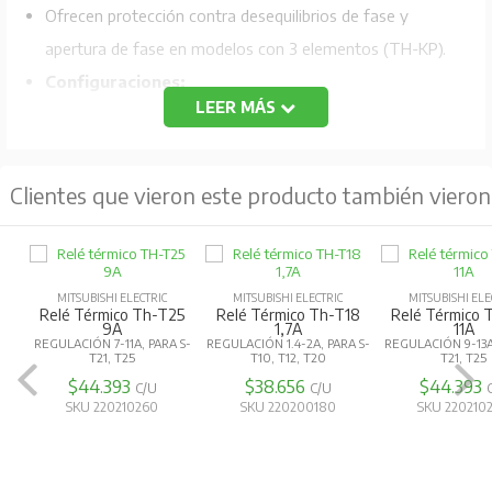
Ofrecen protección contra desequilibrios de fase y
apertura de fase en modelos con 3 elementos (TH-KP).
Configuraciones:
LEER MÁS
TH-N:
Para montaje independiente o en rieles DIN.
TH-T:
Para montaje directo en contactores
Clientes que vieron este producto también vieron
magnéticos de la serie MS-T.
Permiten ajustar el rango de corriente de operación
(mediante un dial) para adaptarse a diferentes
MITSUBISHI ELECTRIC
MITSUBISHI ELECTRIC
MITSUBISHI ELE
motores.
Relé Térmico Th-T25
Relé Térmico Th-T18
Relé Térmico 
9A
1,7A
11A
Todos los modelos permiten cambiar entre reinicio
REGULACIÓN 7-11A, PARA S-
REGULACIÓN 1.4-2A, PARA S-
REGULACIÓN 9-13A
T21, T25
T10, T12, T20
T21, T25
manual y automático, con el manual como opción
$44.393
$38.656
$44.393
C/U
C/U
predeterminada.
SKU 220210260
SKU 220200180
SKU 220210
Incluyen un indicador que muestra cuando el relé ha
actuado por sobrecarga.