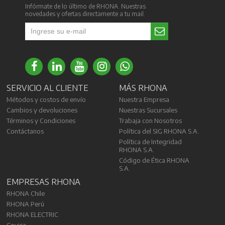
Infórmate de lo último de RHONA. Nuestras
novedades y ofertas directamente a tu mail.
SERVICIO AL CLIENTE
MÁS RHONA
Métodos y costos de envío
Nuestra Empresa
Cambios y devoluciones
Nuestras Sucursales
Términos y Condiciones
Trabaja con Nosotros
Contáctanos
Política del SIG RHONA S.A.
Política de Integridad
RHONA S.A.
Código de Ética RHONA
S.A.
EMPRESAS RHONA
RHONA Chile
RHONA Perú
RHONA ELECTRIC