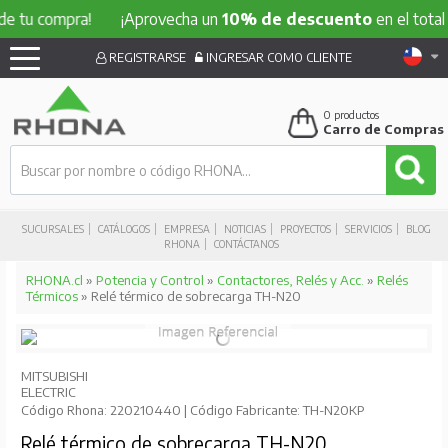
compra!
¡Aprovecha un
10% de descuento
en el total de tu
REGISTRARSE
INGRESAR COMO CLIENTE
0
productos
Carro de Compras
SUCURSALES
CATÁLOGOS
EMPRESA
NOTICIAS
PROYECTOS
SERVICIOS
BLOG
RHONA
CONTÁCTANOS
RHONA.cl
»
Potencia y Control
»
Contactores, Relés y Acc.
»
Relés
Térmicos
» Relé térmico de sobrecarga TH-N20
MITSUBISHI
ELECTRIC
Código Rhona: 220210440 | Código Fabricante: TH-N20KP
Relé térmico de sobrecarga TH-N20