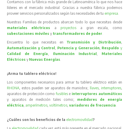
Contamos con la fábrica más grande de Latinoamérica lo que nos hace
líderes en el mercado industrial. Gracias a nuestra fábrica podemos
proveer servicios personalizados según las necesidades de tu
empresa
.
Nuestras Familias de productos abarcan todo lo que necesitas desde
materiales eléctricos
a
proyectos
a gran escala, como
subestaciones móviles
y
transformadores de poder
.
Encuentra lo que necesitas en
Transmisión y Distribución
,
Automatización y Control
,
Potencia y Generación
,
Respaldo
y
Calidad de Energía
,
Iluminación Industrial
,
Materiales
Eléctricos
y
Nuevas Energías
.
¡Arma tu tablero eléctrico!
Los componentes necesarios para armar tu tablero eléctrico están en
RHONA
, estos pueden ser aparatos de maniobra;
llaves
,
interruptores
,
aparatos de protección como
fusibles
e
interruptores automáticos
y aparatos de medición tales como;
medidores de energía
eléctrica
,
amperímetros
,
voltímetros
,
variadores de frecuencia
.
¿Cuáles son los beneficios de la
electromovilidad
?
La
electromovilidad
cada vez está más presente en el mercado nacional,