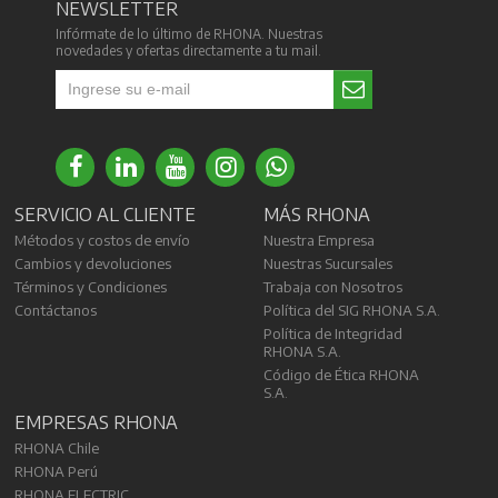
NEWSLETTER
Infórmate de lo último de RHONA. Nuestras
novedades y ofertas directamente a tu mail.
SERVICIO AL CLIENTE
MÁS RHONA
Métodos y costos de envío
Nuestra Empresa
Cambios y devoluciones
Nuestras Sucursales
Términos y Condiciones
Trabaja con Nosotros
Contáctanos
Política del SIG RHONA S.A.
Política de Integridad
RHONA S.A.
Código de Ética RHONA
S.A.
EMPRESAS RHONA
RHONA Chile
RHONA Perú
RHONA ELECTRIC