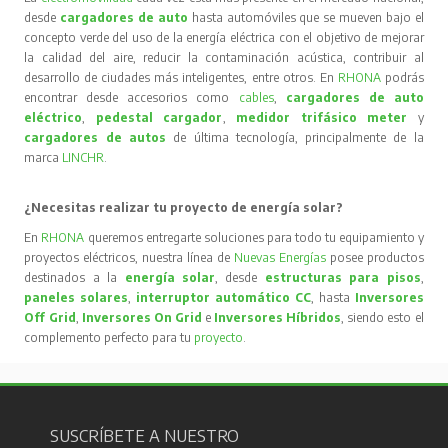
desde
cargadores de auto
hasta automóviles que se mueven bajo el
concepto verde del uso de la energía eléctrica con el objetivo de mejorar
la calidad del aire, reducir la contaminación acústica, contribuir al
desarrollo de ciudades más inteligentes, entre otros. En
RHONA
podrás
encontrar desde accesorios como
cables
,
cargadores de auto
eléctrico
,
pedestal cargador
,
medidor trifásico meter
y
cargadores de autos
de última tecnología, principalmente de la
marca
LINCHR
.
¿Necesitas realizar tu proyecto de energía solar?
En
RHONA
queremos entregarte soluciones para todo tu equipamiento y
proyectos eléctricos, nuestra línea de
Nuevas Energías
posee productos
destinados a la
energía solar
, desde
estructuras para pisos
,
paneles solares
,
interruptor automático CC
, hasta
Inversores
Off Grid
,
Inversores On Grid
e
Inversores Híbridos
, siendo esto el
complemento perfecto para tu
proyecto
.
SUSCRÍBETE A NUESTRO