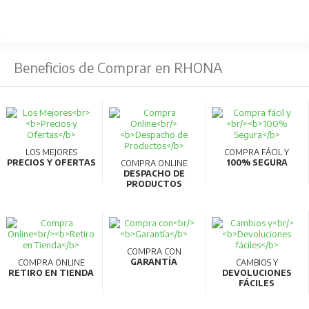
Tiempos de disparo seleccionables:
Ofrece varios tiempos de disparo en función del
Beneficios de Comprar en RHONA
600% de la corriente ajustada:
Indicación clara del modo de disparo:
Incluye LEDs que indican el estado de la fuente,
sobrecarga, fallo de fase y secuencia de fase
LOS MEJORES
COMPRA FÁCIL Y
PRECIOS Y OFERTAS
100% SEGURA
COMPRA ONLINE
incorrecta.
DESPACHO DE
PRODUCTOS
Compatibilidad con estándares internacionales:
Cumple con normas internacionales, asegurando su
uso en diversos mercados.
COMPRA CON
GARANTÍA
COMPRA ONLINE
CAMBIOS Y
Montaje en riel DIN:
RETIRO EN TIENDA
DEVOLUCIONES
FÁCILES
El modelo
ET-N60
puede montarse en rieles DIN de