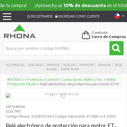
compra!
¡Aprovecha un
10% de descuento
en el total de tu
REGISTRARSE
INGRESAR COMO CLIENTE
0
productos
Carro de Compras
SUCURSALES
CATÁLOGOS
EMPRESA
NOTICIAS
PROYECTOS
SERVICIOS
BLOG
RHONA
CONTÁCTANOS
RHONA.cl
»
Potencia y Control
»
Contactores, Relés y Acc.
»
Relés
Protección Motor
» Relé electrónico de protección para motor ET-N
MITSUBISHI
ELECTRIC
Código Rhona: 220300040 | Código Fabricante: ET-N60 4 A 200V
Relé electrónico de protección para motor ET-