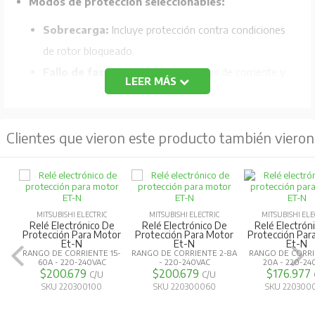
Modos de protección seleccionables:
Sobrecarga:
Incluye protección contra condiciones
de rotor bloqueado.
Fallo de fase:
Detecta desequilibrios de corriente y
LEER MÁS
fallos de fase.
Secuencia de fase incorrecta:
Protege contra
Clientes que vieron este producto también vieron
conexiones de fase incorrectas.
Amplio rango de corriente:
Disponible en varios rangos de corriente, desde
0.25A hasta 360A, para adaptarse a diferentes
MITSUBISHI ELECTRIC
MITSUBISHI ELECTRIC
MITSUBISHI ELE
Relé Electrónico De
Relé Electrónico De
Relé Electrón
tamaños de motores.
Protección Para Motor
Protección Para Motor
Protección Par
Et-N
Et-N
Et-N
RANGO DE CORRIENTE 15-
RANGO DE CORRIENTE 2-8A
RANGO DE CORRI
Facilidad de uso:
60A - 220-240VAC
- 220-240VAC
20A - 220-24
$200.679
$200.679
$176.977
C/U
C/U
SKU 220300100
SKU 220300060
SKU 220300
Configuración sencilla:
Permite ajustar la
corriente de operación y el tiempo de disparo.