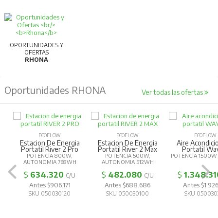
35mm, facilitando su instalación en cuadros
eléctricos.
Resistencia a sobrecorrientes:
OPORTUNIDADES Y
OFERTAS
RHONA
Diseñado para soportar altas sobrecorrientes,
garantizando durabilidad en condiciones exigentes.
Oportunidades RHONA
Ver todas las ofertas
ECOFLOW
ECOFLOW
ECOFLOW
Estacion De Energia
Estacion De Energia
Aire Acondic
Portatil River 2 Pro
Portatil River 2 Max
Portatil Wa
POTENCIA 800W,
POTENCIA 500W,
POTENCIA 1500W
AUTONOMIA 768WH
AUTONOMIA 512WH
$
634.320
$
482.080
$
1.348.31
C/U
C/U
Antes $906.171
Antes $688.686
Antes $1.926
SKU 050030120
SKU 050030100
SKU 050030