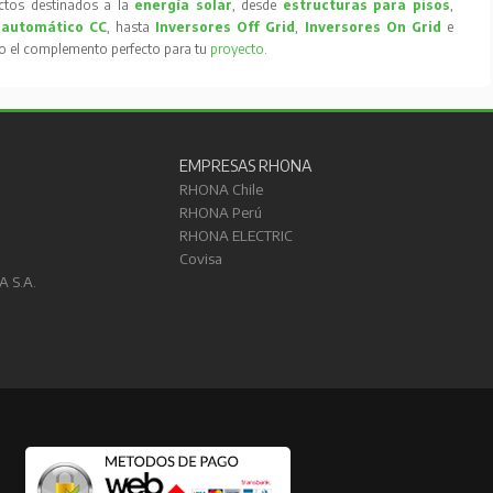
tos destinados a la
energía solar
, desde
estructuras para pisos
,
 automático CC
, hasta
Inversores Off Grid
,
Inversores On Grid
e
to el complemento perfecto para tu
proyecto
.
EMPRESAS RHONA
RHONA Chile
RHONA Perú
RHONA ELECTRIC
Covisa
A S.A.