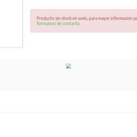
Producto sin stock en web, para mayor información pu
formulario de contacto
.