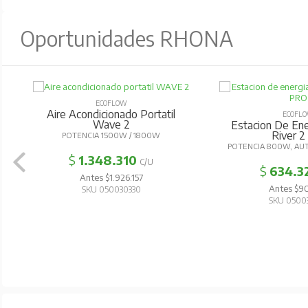
Oportunidades RHONA
ECOFLOW
Aire Acondicionado Portatil
ECOFL
Wave 2
Estacion De Ener
River 2
POTENCIA 1500W / 1800W
POTENCIA 800W, AU
$
1.348.310
C/U
$
634.3
Antes $1.926.157
Antes $90
SKU 050030330
SKU 0500