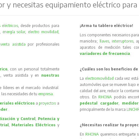
or y necesitas equipamiento eléctrico para
 eléctricos
, desde productos para
¡Arma tu tablero eléctrico!
,
energía solar
,
electro movilidad
,
Los componentes necesarios para 
maniobra;
llaves
,
interruptores
, 
y
venta asistida
por profesionales
aparatos de medición tales 
variadores de frecuencia
.
rico
, con un personal totalmente
¿Cuáles son los beneficios de
, venta asistida y en
nuestras
La
electromovilidad
cada vez está
automóviles que se mueven bajo el 
íderes en el mercado industrial.
calidad del aire, reducir la contam
 las necesidades de tu
empresa
.
otros. En
RHONA
podrás encon
riales eléctricos
a
proyectos
a
pedestal cargador
,
medidor
oder
.
principalmente de la marca
LINCH
ización y Control
,
Potencia y
trial
,
Materiales Eléctricos
y
¿Necesitas realizar tu proyec
En
RHONA
queremos entregarte s