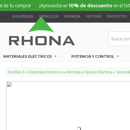
compra!
¡Aprovecha un
10% de descuento
en el total de tu
SUCURSALES
CATÁLOGOS
EMPRESA
NOTICIAS
PROYECTOS
MATERIALES ELÉCTRICOS
POTENCIA Y CONTROL
RHONA.cl
»
Materiales Eléctricos
»
Montaje y Fijación Eléctrica
»
Termina