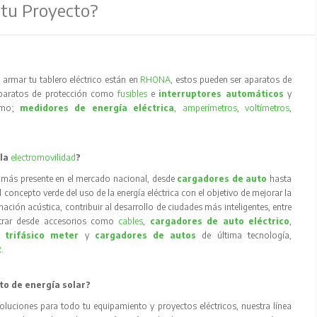
 tu Proyecto?
armar tu tablero eléctrico están en
RHONA
, estos pueden ser aparatos de
aparatos de protección como
fusibles
e
interruptores automáticos
y
como;
medidores de energía eléctrica
,
amperímetros
,
voltímetros
,
 la
electromovilidad
?
 más presente en el mercado nacional, desde
cargadores de auto
hasta
concepto verde del uso de la energía eléctrica con el objetivo de mejorar la
inación acústica, contribuir al desarrollo de ciudades más inteligentes, entre
trar desde accesorios como
cables
,
cargadores de auto eléctrico
,
 trifásico meter
y
cargadores de autos
de última tecnología,
R
.
to de energía solar?
oluciones para todo tu equipamiento y proyectos eléctricos, nuestra línea