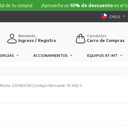
 compra!
¡Aprovecha un
10% de descuento
en el total de t
CHILE
Bienvenido,
0
productos
Ingreso / Registro
Carro de Compras
NERGÍAS
ACCIONAMIENTOS
EQUIPOS AT-MT
Rhona: 220560030 | Código Fabricante: TE-K60-3