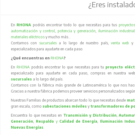
¿Eres instalad
En
RHONA
podrás encontrar todo lo que necesitas para tus
proyectos
automatización y control
,
potencia y generación
,
iluminación industrial
materiales eléctricos
y mucho más…
Contamos con
sucursales
a lo largo de nuestro país,
venta web
especializados para ayudarte en cada paso.
¿Qué encuentras en
RHONA
?
En
RHONA
podrás encontrar lo que necesitas para tu
proyecto eléct
especializado para ayudarte en cada paso, compras en nuestra web
sucursales
a lo largo del país.
Contamos con la fábrica más grande de Latinoamérica lo que nos hace l
Gracias a nuestra fábrica podemos proveer servicios personalizados según
Nuestras Familias de productos abarcan todo lo que necesitas desde
mate
gran escala, como
subestaciones móviles
y
transformadores de p
Encuentra lo que necesitas en
Transmisión y Distribución
,
Automat
Generación
,
Respaldo
y
Calidad de Energía
,
Iluminación Indus
Nuevas Energías
.