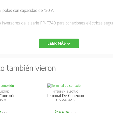
3 polos con capacidad de 150 A.
s inversores de la serie FR-F740 para conexiones eléctricas segur
LEER MÁS
to también vieron
LECTRIC
MITSUBISHI ELECTRIC
 Conexión
Terminal De Conexión
30 A
3 POLOS 150 A
8
$18.626