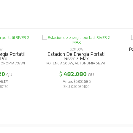
P
OW
ECOFLOW
gia Portatil
Estacion De Energia Portatil
 Pro
River 2 Max
TONOMIA 768WH
POTENCIA 500W, AUTONOMIA 512WH
20
$
482.080
C/U
C/U
6.171
Antes $688.686
30120
SKU 050030100