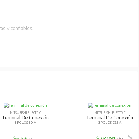
as y confiables.
MITSUBISHI ELECTRIC
MITSUBISHI ELECTRIC
Terminal De Conexión
Terminal De Conexión
3 POLOS 30 A
3 POLOS 225 A
$6.530
$28.091