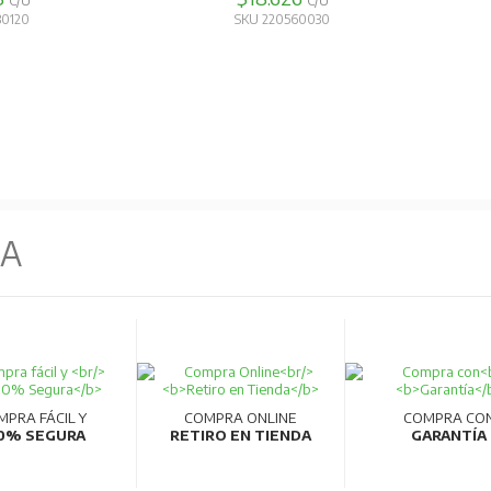
C/U
C/U
30120
SKU 220560030
NA
MPRA FÁCIL Y
COMPRA ONLINE
COMPRA CO
0% SEGURA
RETIRO EN TIENDA
GARANTÍA