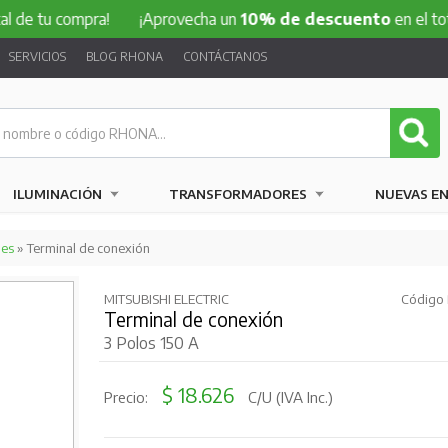
 compra!
¡Aprovecha un
10% de descuento
en el total de tu
SERVICIOS
BLOG RHONA
CONTÁCTANOS
ILUMINACIÓN
TRANSFORMADORES
NUEVAS E
les
» Terminal de conexión
MITSUBISHI ELECTRIC
Código 
Terminal de conexión
3 Polos 150 A
$ 18.626
Precio:
C/U (IVA Inc.)