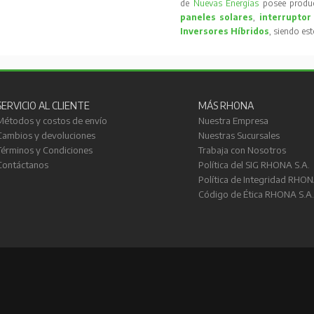
de
Nuevas Energías
posee produc
paneles solares
,
interruptor
Inversores Híbridos
, siendo es
SERVICIO AL CLIENTE
MÁS RHONA
Métodos y costos de envío
Nuestra Empresa
Cambios y devoluciones
Nuestras Sucursales
Términos y Condiciones
Trabaja con Nosotros
Contáctanos
Política del SIG RHONA S.A.
Política de Integridad RHON
Código de Ética RHONA S.A.