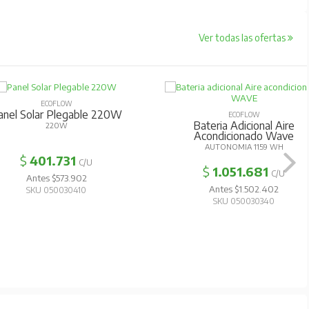
Ver todas las ofertas
ECOFLOW
anel Solar Plegable 220W
ECOFLOW
Bateria Adicional Aire
220W
Acondicionado Wave
AUTONOMIA 1159 WH
$
401.731
C/U
$
1.051.681
C/U
Antes $573.902
Antes $1.502.402
SKU 050030410
SKU 050030340