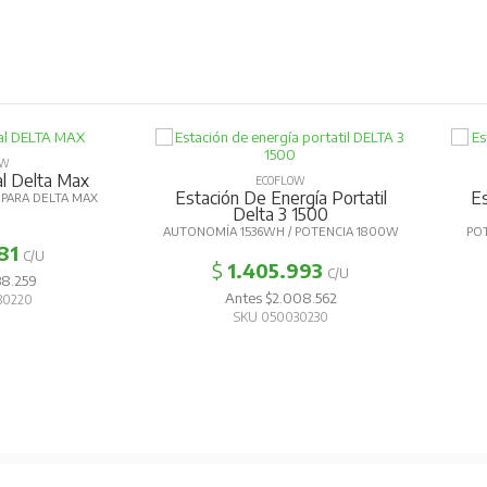
OW
al Delta Max
ECOFLOW
Estación De Energía Portatil
Es
PARA DELTA MAX
Delta 3 1500
AUTONOMÍA 1536WH / POTENCIA 1800W
PO
81
C/U
$
1.405.993
C/U
38.259
Antes $2.008.562
30220
SKU 050030230