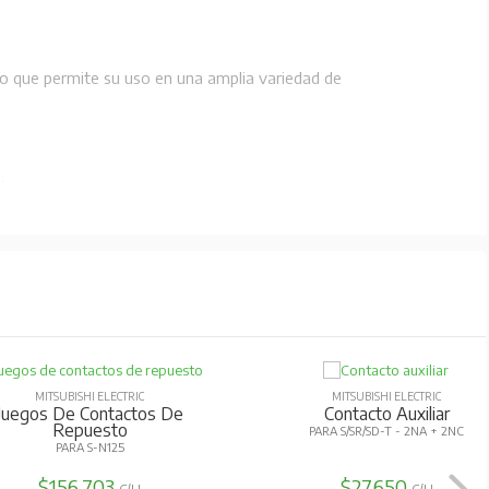
o que permite su uso en una amplia variedad de
.
MITSUBISHI ELECTRIC
MITSUBISHI ELECTRIC
Juegos De Contactos De
Contacto Auxiliar
Repuesto
PARA S/SR/SD-T - 2NA + 2NC
PARA S-N125
$156.703
$27.650