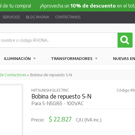
ompra!
¡Aprovecha un
10% de descuento
en el total de tu 
SERVICIOS
BLOG RHONA
CONTÁCTANOS
ILUMINACIÓN
TRANSFORMADORES
NUEVAS E
de Contactores
» Bobina de repuesto S-N
MITSUBISHI ELECTRIC
Código Rh
Bobina de repuesto S-N
Para S-N50/65 - 100VAC
$ 22.827
Precio:
C/U (IVA Inc.)