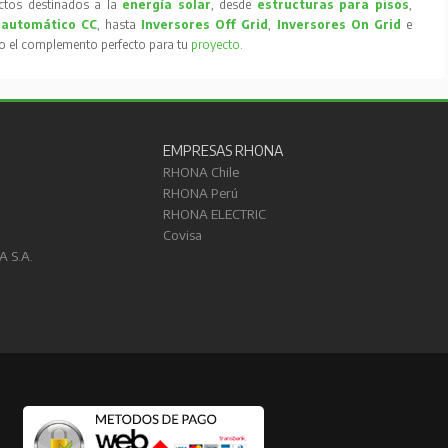
tos destinados a la
energía solar
, desde
estructuras para pisos
,
 automático CC
, hasta
Inversores Off Grid
,
Inversores On Grid
e
to el complemento perfecto para tu
proyecto
.
EMPRESAS RHONA
RHONA Chile
RHONA Perú
RHONA ELECTRIC
Covisa
A S.A.