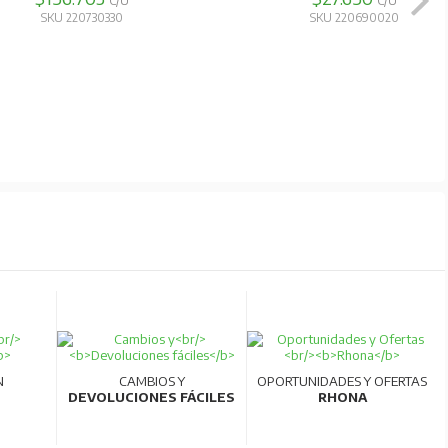
C/U
C/U
SKU 220730330
SKU 220690020
N
CAMBIOS Y
OPORTUNIDADES Y OFERTAS
DEVOLUCIONES FÁCILES
RHONA