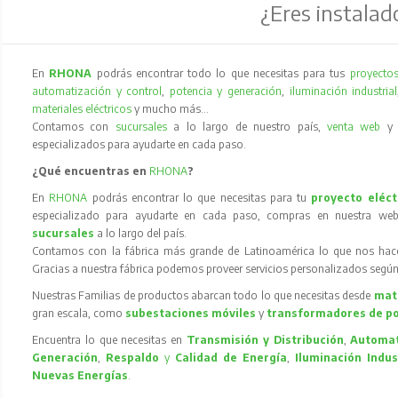
¿Eres instalad
En
RHONA
podrás encontrar todo lo que necesitas para tus
proyectos
automatización y control
,
potencia y generación
,
iluminación industrial
materiales eléctricos
y mucho más…
Contamos con
sucursales
a lo largo de nuestro país,
venta web
especializados para ayudarte en cada paso.
¿Qué encuentras en
RHONA
?
En
RHONA
podrás encontrar lo que necesitas para tu
proyecto eléct
especializado para ayudarte en cada paso, compras en nuestra web
sucursales
a lo largo del país.
Contamos con la fábrica más grande de Latinoamérica lo que nos hace l
Gracias a nuestra fábrica podemos proveer servicios personalizados según
Nuestras Familias de productos abarcan todo lo que necesitas desde
mate
gran escala, como
subestaciones móviles
y
transformadores de p
Encuentra lo que necesitas en
Transmisión y Distribución
,
Automat
Generación
,
Respaldo
y
Calidad de Energía
,
Iluminación Indus
Nuevas Energías
.