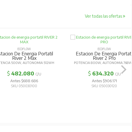
Ver todas las ofertas
ECOFLOW
ECOFLOW
tacion De Energia Portatil
Estacion De Energia Portati
River 2 Max
River 2 Pro
TENCIA 500W, AUTONOMIA 512WH
POTENCIA 800W, AUTONOMIA 768
$
482.080
$
634.320
C/U
C/U
Antes $688.686
Antes $906.171
SKU 050030100
SKU 050030120