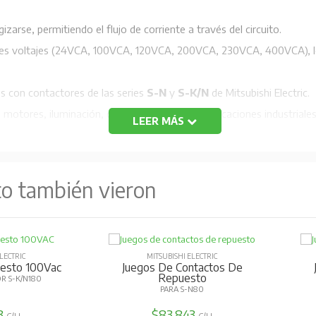
izarse, permitiendo el flujo de corriente a través del circuito.
ntes voltajes (24VCA, 100VCA, 120VCA, 200VCA, 230VCA, 400VCA), l
es con contactores de las series
S-N
y
S-K/N
de Mitsubishi Electric.
 motores, iluminación, climatización y otras aplicaciones industriales
LEER MÁS
to también vieron
LECTRIC
MITSUBISHI ELECTRIC
esto 100Vac
Juegos De Contactos De
Repuesto
R S-K/N180
PARA S-N80
3
$83.843