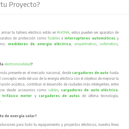
 tu Proyecto?
armar tu tablero eléctrico están en
RHONA
, estos pueden ser aparatos de
aparatos de protección como
fusibles
e
interruptores automáticos
y
como;
medidores de energía eléctrica
,
amperímetros
,
voltímetros
,
 la
electromovilidad
?
 más presente en el mercado nacional, desde
cargadores de auto
hasta
concepto verde del uso de la energía eléctrica con el objetivo de mejorar la
inación acústica, contribuir al desarrollo de ciudades más inteligentes, entre
trar desde accesorios como
cables
,
cargadores de auto eléctrico
,
 trifásico meter
y
cargadores de autos
de última tecnología,
R
.
to de energía solar?
oluciones para todo tu equipamiento y proyectos eléctricos, nuestra línea