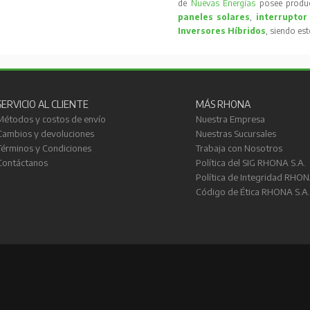
de
Nuevas Energías
posee produc
paneles solares
,
interruptor
Inversores Híbridos
, siendo es
SERVICIO AL CLIENTE
MÁS RHONA
Métodos y costos de envío
Nuestra Empresa
Cambios y devoluciones
Nuestras Sucursales
Términos y Condiciones
Trabaja con Nosotros
Contáctanos
Política del SIG RHONA S.A.
Política de Integridad RHON
Código de Ética RHONA S.A.