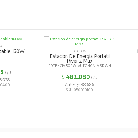
OW
egable 160W
ECOFLOW
Estacion De Energia Portatil
W
River 2 Max
POTENCIA 500W, AUTONOMIA 512WH
55
C/U
$
482.080
C/U
3.078
Antes $688.686
30400
SKU 050030100