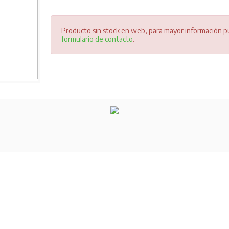
Producto sin stock en web, para mayor información pu
formulario de contacto
.