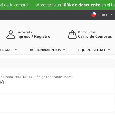
compra!
¡Aprovecha un
10% de descuento
en el total de tu
CHILE
Bienvenido,
0
productos
Ingreso / Registro
Carro de Compras
NERGÍAS
ACCIONAMIENTOS
EQUIPOS AT-MT
o Rhona: 260010100 | Código Fabricante: 555259
44