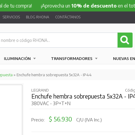
compra!
¡Aprovecha un
10% de descuento
en el total de tu 
SERVICIOS
BLOG RHONA
CONTÁCTANOS
ILUMINACIÓN
TRANSFORMADORES
NUEVAS E
epuesta
» Enchufe hembra sobrepuesta 5x32A - IP44
LEGRAND
Códig
Enchufe hembra sobrepuesta 5x32A - IP
380VAC - 3P+T+N
$ 56.930
Precio:
C/U (IVA Inc.)