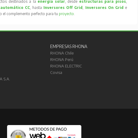
tos destinados a la
energía solar
, desde
estructuras para pisos
,
 automático CC
, hasta
Inversores Off Grid
,
Inversores On Grid
e
to el complemento perfecto para tu
proyecto
.
EMPRESAS RHONA
RHONA Chile
RHONA Perú
RHONA ELECTRIC
Covisa
A S.A.