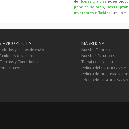
de
Nuevas Energías
posee produc
paneles solares
,
interruptor
Inversores Híbridos
, siendo es
SERVICIO AL CLIENTE
MÁS RHONA
Métodos y costos de envío
Nuestra Empresa
Cambios y devoluciones
Nuestras Sucursales
Términos y Condiciones
Trabaja con Nosotros
Contáctanos
Política del SIG RHONA S.A.
Política de Integridad RHON
Código de Ética RHONA S.A.