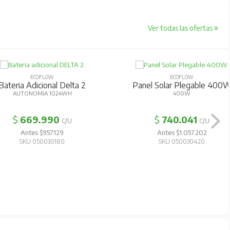
Ver todas las ofertas
ECOFLOW
ECOFLOW
Bateria Adicional Delta 2
Panel Solar Plegable 400
AUTONOMIA 1024WH
400W
$
669.990
$
740.041
C/U
C/U
Antes $957.129
Antes $1.057.202
SKU 050030180
SKU 050030420