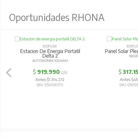
Oportunidades RHONA
ECOFLOW
ECOFL
Estacion De Energia Portatil
Panel Solar Pl
Delta 2
160
AUTONOMIA 1024WH
$
919.990
$
317.1
C/U
Antes $1.314.272
Antes $45
SKU 050030170
SKU 0500