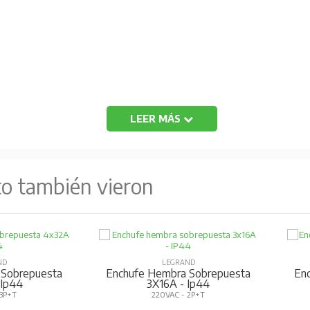
LEER MÁS
to también vieron
ND
LEGRAND
 Sobrepuesta
Enchufe Hembra Sobrepuesta
En
 Ip44
3X16A - Ip44
 3P+T
220VAC - 2P+T