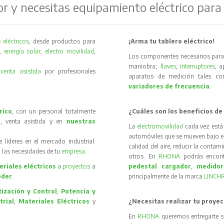
or y necesitas equipamiento eléctrico para
 eléctricos
, desde productos para
¡Arma tu tablero eléctrico!
,
energía solar
,
electro movilidad
,
Los componentes necesarios para 
maniobra;
llaves
,
interruptores
, 
y
venta asistida
por profesionales
aparatos de medición tales 
variadores de frecuencia
.
rico
, con un personal totalmente
¿Cuáles son los beneficios de
, venta asistida y en
nuestras
La
electromovilidad
cada vez está
automóviles que se mueven bajo el 
íderes en el mercado industrial.
calidad del aire, reducir la contam
 las necesidades de tu
empresa
.
otros. En
RHONA
podrás encon
riales eléctricos
a
proyectos
a
pedestal cargador
,
medidor
oder
.
principalmente de la marca
LINCH
ización y Control
,
Potencia y
trial
,
Materiales Eléctricos
y
¿Necesitas realizar tu proyec
En
RHONA
queremos entregarte s