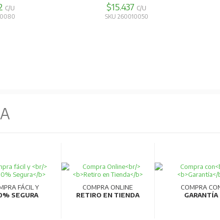
2
$15.437
C/U
C/U
10080
SKU 260010050
NA
MPRA FÁCIL Y
COMPRA ONLINE
COMPRA CO
0% SEGURA
RETIRO EN TIENDA
GARANTÍA