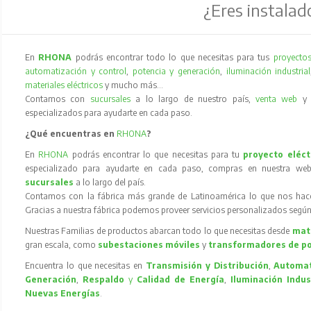
¿Eres instalad
En
RHONA
podrás encontrar todo lo que necesitas para tus
proyectos
automatización y control
,
potencia y generación
,
iluminación industrial
materiales eléctricos
y mucho más…
Contamos con
sucursales
a lo largo de nuestro país,
venta web
especializados para ayudarte en cada paso.
¿Qué encuentras en
RHONA
?
En
RHONA
podrás encontrar lo que necesitas para tu
proyecto eléct
especializado para ayudarte en cada paso, compras en nuestra web
sucursales
a lo largo del país.
Contamos con la fábrica más grande de Latinoamérica lo que nos hace l
Gracias a nuestra fábrica podemos proveer servicios personalizados según
Nuestras Familias de productos abarcan todo lo que necesitas desde
mate
gran escala, como
subestaciones móviles
y
transformadores de p
Encuentra lo que necesitas en
Transmisión y Distribución
,
Automat
Generación
,
Respaldo
y
Calidad de Energía
,
Iluminación Indus
Nuevas Energías
.