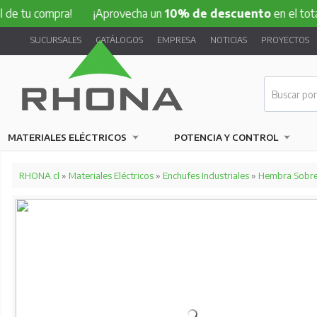
ompra!
¡Aprovecha un
10% de descuento
en el total de tu 
SUCURSALES
CATÁLOGOS
EMPRESA
NOTICIAS
PROYECTOS
MATERIALES ELÉCTRICOS
POTENCIA Y CONTROL
RHONA.cl
»
Materiales Eléctricos
»
Enchufes Industriales
»
Hembra Sobr