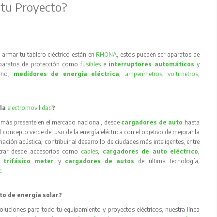
 tu Proyecto?
armar tu tablero eléctrico están en
RHONA
, estos pueden ser aparatos de
aparatos de protección como
fusibles
e
interruptores automáticos
y
como;
medidores de energía eléctrica
,
amperímetros
,
voltímetros
,
 la
electromovilidad
?
 más presente en el mercado nacional, desde
cargadores de auto
hasta
concepto verde del uso de la energía eléctrica con el objetivo de mejorar la
inación acústica, contribuir al desarrollo de ciudades más inteligentes, entre
trar desde accesorios como
cables
,
cargadores de auto eléctrico
,
 trifásico meter
y
cargadores de autos
de última tecnología,
R
.
to de energía solar?
oluciones para todo tu equipamiento y proyectos eléctricos, nuestra línea