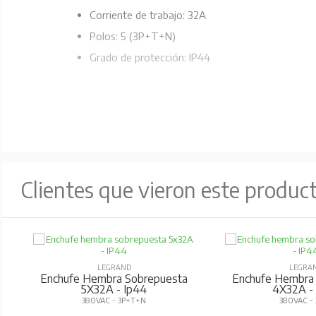
Corriente de trabajo: 32A
Polos: 5 (3P+T+N)
Grado de protección: IP44
Clientes que vieron este produc
LEGRAND
LEGRA
Enchufe Hembra Sobrepuesta
Enchufe Hembra
5X32A - Ip44
4X32A -
380VAC - 3P+T+N
380VAC -