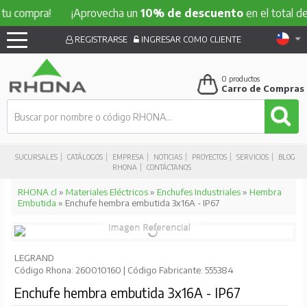
mpra!
¡Aprovecha un
10% de descuento
en el total de tu co
REGISTRARSE
INGRESAR COMO CLIENTE
0
productos
Carro de Compras
SUCURSALES
CATÁLOGOS
EMPRESA
NOTICIAS
PROYECTOS
SERVICIOS
BLOG
RHONA
CONTÁCTANOS
RHONA.cl
»
Materiales Eléctricos
»
Enchufes Industriales
»
Hembra
Embutida
» Enchufe hembra embutida 3x16A - IP67
LEGRAND
Código Rhona: 260010160 | Código Fabricante: 555384
Enchufe hembra embutida 3x16A - IP67