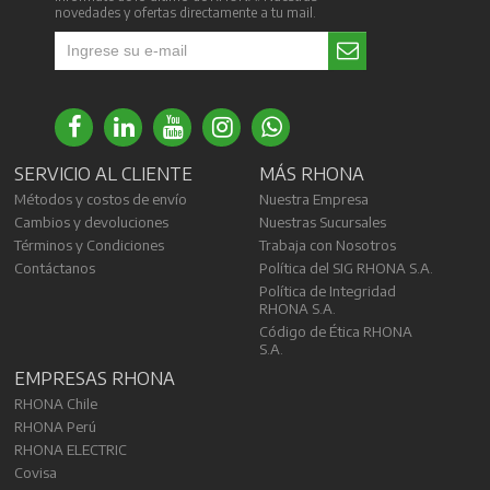
novedades y ofertas directamente a tu mail.
SERVICIO AL CLIENTE
MÁS RHONA
Métodos y costos de envío
Nuestra Empresa
Cambios y devoluciones
Nuestras Sucursales
Términos y Condiciones
Trabaja con Nosotros
Contáctanos
Política del SIG RHONA S.A.
Política de Integridad
RHONA S.A.
Código de Ética RHONA
S.A.
EMPRESAS RHONA
RHONA Chile
RHONA Perú
RHONA ELECTRIC
Covisa