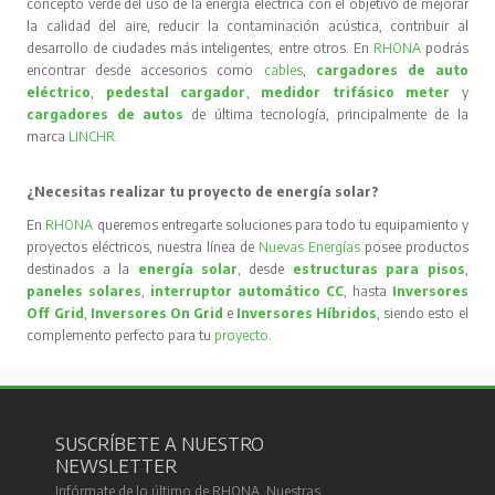
concepto verde del uso de la energía eléctrica con el objetivo de mejorar
la calidad del aire, reducir la contaminación acústica, contribuir al
desarrollo de ciudades más inteligentes, entre otros. En
RHONA
podrás
encontrar desde accesorios como
cables
,
cargadores de auto
eléctrico
,
pedestal cargador
,
medidor trifásico meter
y
cargadores de autos
de última tecnología, principalmente de la
marca
LINCHR
.
¿Necesitas realizar tu proyecto de energía solar?
En
RHONA
queremos entregarte soluciones para todo tu equipamiento y
proyectos eléctricos, nuestra línea de
Nuevas Energías
posee productos
destinados a la
energía solar
, desde
estructuras para pisos
,
paneles solares
,
interruptor automático CC
, hasta
Inversores
Off Grid
,
Inversores On Grid
e
Inversores Híbridos
, siendo esto el
complemento perfecto para tu
proyecto
.
SUSCRÍBETE A NUESTRO
NEWSLETTER
Infórmate de lo último de RHONA. Nuestras