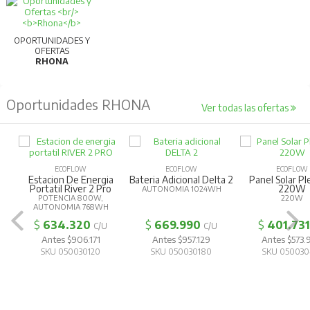
OPORTUNIDADES Y
OFERTAS
RHONA
Oportunidades RHONA
Ver todas las ofertas
ECOFLOW
ECOFLOW
ECOFLOW
Estacion De Energia
Bateria Adicional Delta 2
Panel Solar Pl
Portatil River 2 Pro
220W
AUTONOMIA 1024WH
POTENCIA 800W,
220W
AUTONOMIA 768WH
$
634.320
$
669.990
$
401.731
C/U
C/U
Antes $906.171
Antes $957.129
Antes $573.
SKU 050030120
SKU 050030180
SKU 050030