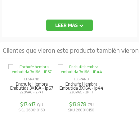
LEER MÁS
Clientes que vieron este producto también vieron
LEGRAND
LEGRAND
Enchufe Hembra
Enchufe Hembra
Embutida 3X16A - Ip67
Embutida 3X16A - Ip44
220VAC - 2P+T
220VAC - 2P+T
$17.417
$13.878
C/U
C/U
SKU 260010160
SKU 260010150