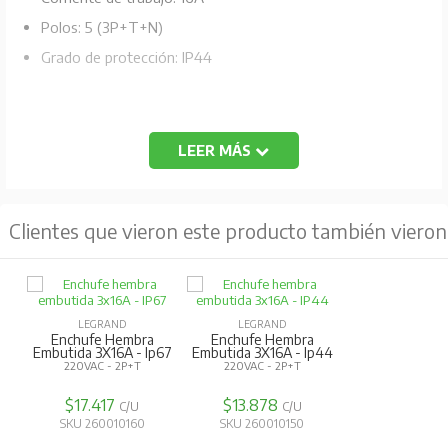
Polos: 5 (3P+T+N)
Grado de protección: IP44
LEER MÁS
Clientes que vieron este producto también vieron
LEGRAND
LEGRAND
Enchufe Hembra
Enchufe Hembra
Embutida 3X16A - Ip67
Embutida 3X16A - Ip44
220VAC - 2P+T
220VAC - 2P+T
$17.417
$13.878
C/U
C/U
SKU 260010160
SKU 260010150