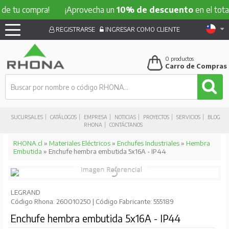
 compra!
¡Aprovecha un
10% de descuento
en el total de tu
REGISTRARSE
INGRESAR COMO CLIENTE
0
productos
Carro de Compras
SUCURSALES
CATÁLOGOS
EMPRESA
NOTICIAS
PROYECTOS
SERVICIOS
BLOG
RHONA
CONTÁCTANOS
RHONA.cl
»
Materiales Eléctricos
»
Enchufes Industriales
»
Hembra
Embutida
» Enchufe hembra embutida 5x16A - IP44
LEGRAND
Código Rhona: 260010250 | Código Fabricante: 555189
Enchufe hembra embutida 5x16A - IP44