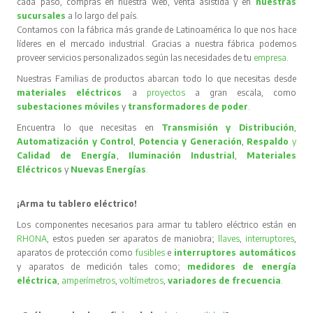
cada paso, compras en nuestra web, venta asistida y en
nuestras
sucursales
a lo largo del país.
Contamos con la fábrica más grande de Latinoamérica lo que nos hace
líderes en el mercado industrial. Gracias a nuestra fábrica podemos
proveer servicios personalizados según las necesidades de tu
empresa
.
Nuestras Familias de productos abarcan todo lo que necesitas desde
materiales eléctricos
a
proyectos
a gran escala, como
subestaciones móviles
y
transformadores de poder
.
Encuentra lo que necesitas en
Transmisión y Distribución
,
Automatización y Control
,
Potencia y Generación
,
Respaldo
y
Calidad de Energía
,
Iluminación Industrial
,
Materiales
Eléctricos
y
Nuevas Energías
.
¡Arma tu tablero eléctrico!
Los componentes necesarios para armar tu tablero eléctrico están en
RHONA
, estos pueden ser aparatos de maniobra;
llaves
,
interruptores
,
aparatos de protección como
fusibles
e
interruptores automáticos
y aparatos de medición tales como;
medidores de energía
eléctrica
,
amperímetros
,
voltímetros
,
variadores de frecuencia
.