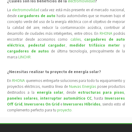
¿Cuáles son los beneficios de la
electromovilidad
?
La
electromovilidad
cada vez está más presente en el mercado nacional,
desde
cargadores de auto
hasta automóviles que se mueven bajo el
concepto verde del uso de la energía eléctrica con el objetivo de mejorar
la calidad del aire, reducir la contaminación acústica, contribuir al
desarrollo de ciudades más inteligentes, entre otros. En
RHONA
podrás
encontrar desde accesorios como
cables
,
cargadores de auto
eléctrico
,
pedestal cargador
,
medidor trifásico meter
y
cargadores de autos
de última tecnología, principalmente de la
marca
LINCHR
.
¿Necesitas realizar tu proyecto de energía solar?
En
RHONA
queremos entregarte soluciones para todo tu equipamiento y
proyectos eléctricos, nuestra línea de
Nuevas Energías
posee productos
destinados a la
energía solar
, desde
estructuras para pisos
,
paneles solares
,
interruptor automático CC
, hasta
Inversores
Off Grid
,
Inversores On Grid
e
Inversores Híbridos
, siendo esto el
complemento perfecto para tu
proyecto
.