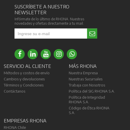
SUSCRÍBETE A NUESTRO
NEWSLETTER
Infórmate de lo último de RHONA. Nuestras
novedades y ofertas directamente a tu mail.
SERVICIO AL CLIENTE
MÁS RHONA
Métodos y costos de envío
Nuestra Empresa
Cambios y devoluciones
Nuestras Sucursales
Términos y Condiciones
Trabaja con Nosotros
Contáctanos
Política del SIG RHONA S.A.
Política de Integridad
RHONA S.A.
Código de Ética RHONA
S.A.
EMPRESAS RHONA
RHONA Chile