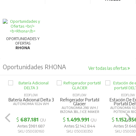
OPORTUNIDADES Y
OFERTAS
RHONA
Oportunidades RHONA
Ver todas las ofertas
ECOFLOW
ECOFLOW
ECOFLOW
Batería Adicional Delta 3
Refrigerador Portatil
Estación De E
Glacier
Portatil Del
AUTONOMIA 1024 WH
AUTONOMIA 298 WH /
AUTONOMÍA 10
BIZONA 38L / ICE MAKER
POTENCIA 1
$
687.181
$
1.499.991
$
1.152.35
C/U
C/U
Antes $981.687
Antes $2.142.844
Antes $1.646
SKU 050030160
SKU 050030350
SKU 050030