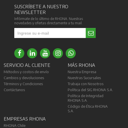
SUSCRÍBETE A NUESTRO
NEWSLETTER
Infórmate de lo último de RHONA. Nuestras
novedades y ofertas directamente a tu mail.
SERVICIO AL CLIENTE
MÁS RHONA
Métodos y costos de envío
Nuestra Empresa
Cambios y devoluciones
Nuestras Sucursales
Términos y Condiciones
Trabaja con Nosotros
Contáctanos
Política del SIG RHONA S.A.
Política de Integridad
RHONA S.A.
Código de Ética RHONA
S.A.
EMPRESAS RHONA
RHONA Chile