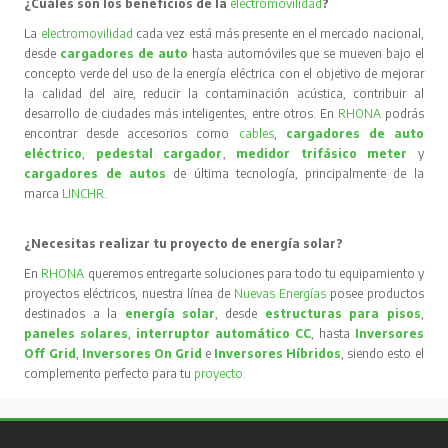
¿Cuáles son los beneficios de la
electromovilidad
?
La
electromovilidad
cada vez está más presente en el mercado nacional,
desde
cargadores de auto
hasta automóviles que se mueven bajo el
concepto verde del uso de la energía eléctrica con el objetivo de mejorar
la calidad del aire, reducir la contaminación acústica, contribuir al
desarrollo de ciudades más inteligentes, entre otros. En
RHONA
podrás
encontrar desde accesorios como
cables
,
cargadores de auto
eléctrico
,
pedestal cargador
,
medidor trifásico meter
y
cargadores de autos
de última tecnología, principalmente de la
marca
LINCHR
.
¿Necesitas realizar tu proyecto de energía solar?
En
RHONA
queremos entregarte soluciones para todo tu equipamiento y
proyectos eléctricos, nuestra línea de
Nuevas Energías
posee productos
destinados a la
energía solar
, desde
estructuras para pisos
,
paneles solares
,
interruptor automático CC
, hasta
Inversores
Off Grid
,
Inversores On Grid
e
Inversores Híbridos
, siendo esto el
complemento perfecto para tu
proyecto
.