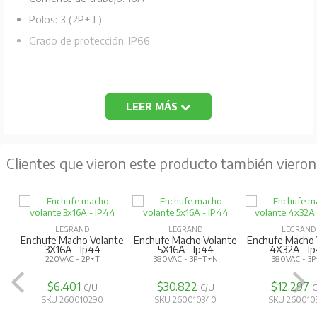
Polos: 3 (2P+T)
Grado de protección: IP66
LEER MÁS
Clientes que vieron este producto también vieron
LEGRAND
LEGRAND
LEGRAND
Enchufe Macho Volante
Enchufe Macho Volante
Enchufe Macho 
3X16A - Ip44
5X16A - Ip44
4X32A - I
220VAC - 2P+T
380VAC - 3P+T+N
380VAC - 3
$6.401
$30.822
$12.297
C/U
C/U
SKU 260010290
SKU 260010340
SKU 260010