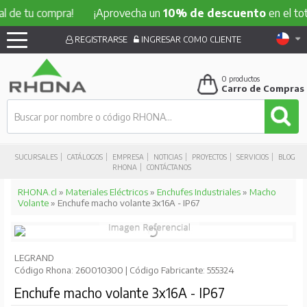
u compra!
¡Aprovecha un
10% de descuento
en el total de 
REGISTRARSE
INGRESAR COMO CLIENTE
0
productos
Carro de Compras
SUCURSALES
CATÁLOGOS
EMPRESA
NOTICIAS
PROYECTOS
SERVICIOS
BLOG
RHONA
CONTÁCTANOS
RHONA.cl
»
Materiales Eléctricos
»
Enchufes Industriales
»
Macho
Volante
» Enchufe macho volante 3x16A - IP67
LEGRAND
Código Rhona: 260010300 | Código Fabricante: 555324
Enchufe macho volante 3x16A - IP67