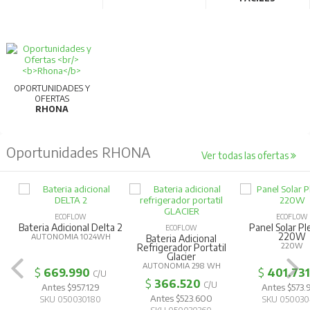
OPORTUNIDADES Y
OFERTAS
RHONA
Oportunidades RHONA
Ver todas las ofertas
ECOFLOW
ECOFLOW
Bateria Adicional Delta 2
Panel Solar Pl
ECOFLOW
220W
AUTONOMIA 1024WH
Bateria Adicional
220W
Refrigerador Portatil
Glacier
AUTONOMIA 298 WH
$
669.990
$
401.731
C/U
$
366.520
C/U
Antes $957.129
Antes $573.
Antes $523.600
SKU 050030180
SKU 050030