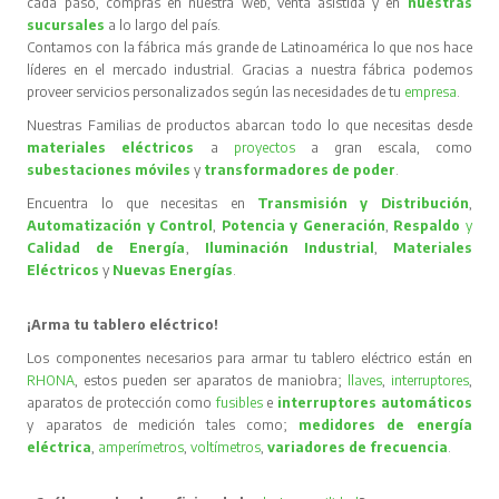
cada paso, compras en nuestra web, venta asistida y en
nuestras
sucursales
a lo largo del país.
Contamos con la fábrica más grande de Latinoamérica lo que nos hace
líderes en el mercado industrial. Gracias a nuestra fábrica podemos
proveer servicios personalizados según las necesidades de tu
empresa
.
Nuestras Familias de productos abarcan todo lo que necesitas desde
materiales eléctricos
a
proyectos
a gran escala, como
subestaciones móviles
y
transformadores de poder
.
Encuentra lo que necesitas en
Transmisión y Distribución
,
Automatización y Control
,
Potencia y Generación
,
Respaldo
y
Calidad de Energía
,
Iluminación Industrial
,
Materiales
Eléctricos
y
Nuevas Energías
.
¡Arma tu tablero eléctrico!
Los componentes necesarios para armar tu tablero eléctrico están en
RHONA
, estos pueden ser aparatos de maniobra;
llaves
,
interruptores
,
aparatos de protección como
fusibles
e
interruptores automáticos
y aparatos de medición tales como;
medidores de energía
eléctrica
,
amperímetros
,
voltímetros
,
variadores de frecuencia
.