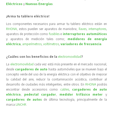
Eléctricos
y
Nuevas Energías
.
¡Arma tu tablero eléctrico!
Los componentes necesarios para armar tu tablero eléctrico están en
RHONA
, estos pueden ser aparatos de maniobra;
llaves
,
interruptores
,
aparatos de protección como
fusibles
e
interruptores automáticos
y aparatos de medición tales como;
medidores de energía
eléctrica
,
amperímetros
,
voltímetros
,
variadores de frecuencia
.
¿Cuáles son los beneficios de la
electromovilidad
?
La
electromovilidad
cada vez está más presente en el mercado nacional,
desde
cargadores de auto
hasta automóviles que se mueven bajo el
concepto verde del uso de la energía eléctrica con el objetivo de mejorar
la calidad del aire, reducir la contaminación acústica, contribuir al
desarrollo de ciudades más inteligentes, entre otros. En
RHONA
podrás
encontrar desde accesorios como
cables
,
cargadores de auto
eléctrico
,
pedestal cargador
,
medidor trifásico meter
y
cargadores de autos
de última tecnología, principalmente de la
marca
LINCHR
.