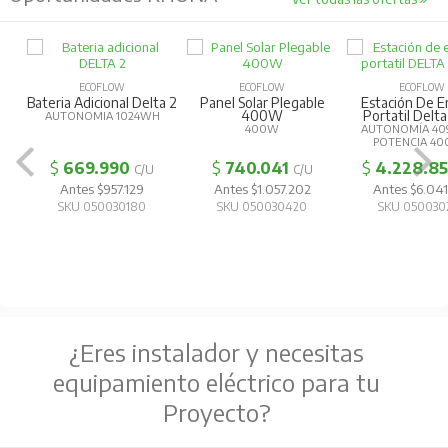
ECOFLOW
ECOFLOW
ECOFLOW
Bateria Adicional Delta 2
Panel Solar Plegable
Estación De E
400W
Portatil Delta
AUTONOMIA 1024WH
400W
AUTONOMÍA 40
POTENCIA 4
$
669.990
$
740.041
$
4.228.8
C/U
C/U
Antes $957.129
Antes $1.057.202
Antes $6.041
SKU 050030180
SKU 050030420
SKU 050030
¿Eres instalador y necesitas
equipamiento eléctrico para tu
Proyecto?