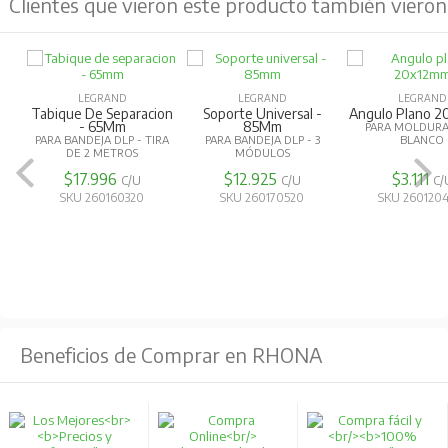
Clientes que vieron este producto también vieron
LEGRAND
LEGRAND
LEGRAND
Tabique De Separacion
Soporte Universal -
Angulo Plano 
- 65Mm
85Mm
PARA MOLDURA 
PARA BANDEJA DLP - TIRA
PARA BANDEJA DLP - 3
BLANCO
DE 2 METROS
MÓDULOS
$17.996
$12.925
$3.111
C/U
C/U
C/
SKU 260160320
SKU 260170520
SKU 260120
Beneficios de Comprar en RHONA