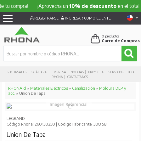
ompra!
¡Aprovecha un
10% de descuento
en el total de tu 
REGISTRARSE
INGRESAR COMO CLIENTE
0
productos
Carro de Compras
SUCURSALES
CATÁLOGOS
EMPRESA
NOTICIAS
PROYECTOS
SERVICIOS
BLOG
RHONA
CONTÁCTANOS
RHONA.cl
»
Materiales Eléctricos
»
Canalización
»
Moldura DLP y
acc.
» Union De Tapa
LEGRAND
Código Rhona: 260130250 | Código Fabricante: 308 58
Union De Tapa