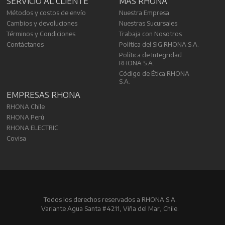
SERVICIO AL CLIENTE
MÁS RHONA
Métodos y costos de envío
Nuestra Empresa
Cambios y devoluciones
Nuestras Sucursales
Términos y Condiciones
Trabaja con Nosotros
Contáctanos
Política del SIG RHONA S.A.
Política de Integridad
RHONA S.A.
Código de Ética RHONA
S.A.
EMPRESAS RHONA
RHONA Chile
RHONA Perú
RHONA ELECTRIC
Covisa
Todos los derechos reservados a RHONA S.A.
Variante Agua Santa #4211, Viña del Mar, Chile.