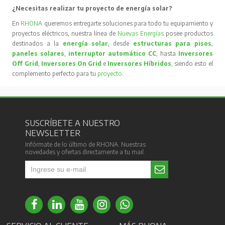
¿Necesitas realizar tu proyecto de energía solar?
En
RHONA
queremos entregarte soluciones para todo tu equipamiento y
proyectos eléctricos, nuestra línea de
Nuevas Energías
posee productos
destinados a la
energía solar
, desde
estructuras para pisos
,
paneles solares
,
interruptor automático CC
, hasta
Inversores
Off Grid
,
Inversores On Grid
e
Inversores Híbridos
, siendo esto el
complemento perfecto para tu
proyecto
.
SUSCRÍBETE A NUESTRO
NEWSLETTER
Infórmate de lo último de RHONA. Nuestras
novedades y ofertas directamente a tu mail.