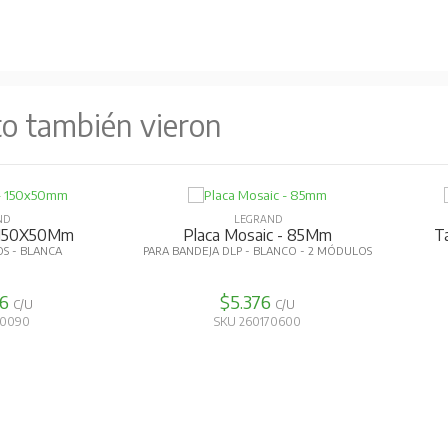
to también vieron
ND
LEGRAND
- 150X50Mm
Placa Mosaic - 85Mm
T
OS - BLANCA
PARA BANDEJA DLP - BLANCO - 2 MÓDULOS
66
$5.376
C/U
C/U
60090
SKU 260170600