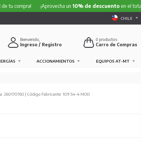
ompra!
¡Aprovecha un
10% de descuento
en el total de tu 
CHILE
Bienvenido,
0
productos
Ingreso / Registro
Carro de Compras
NERGÍAS
ACCIONAMIENTOS
EQUIPOS AT-MT
: 260170760 | Código Fabricante: 109 54-4 MOD