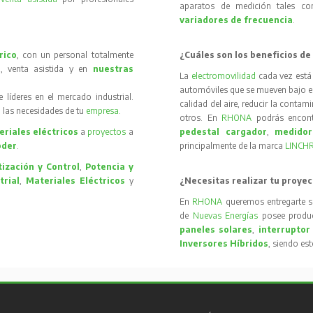
aparatos de medición tales 
variadores de frecuencia
.
rico
, con un personal totalmente
¿Cuáles son los beneficios de
, venta asistida y en
nuestras
La
electromovilidad
cada vez está
automóviles que se mueven bajo el 
íderes en el mercado industrial.
calidad del aire, reducir la contam
 las necesidades de tu
empresa
.
otros. En
RHONA
podrás encon
riales eléctricos
a
proyectos
a
pedestal cargador
,
medidor
oder
.
principalmente de la marca
LINCH
ización y Control
,
Potencia y
trial
,
Materiales Eléctricos
y
¿Necesitas realizar tu proyec
En
RHONA
queremos entregarte s
de
Nuevas Energías
posee produc
paneles solares
,
interruptor
Inversores Híbridos
, siendo es