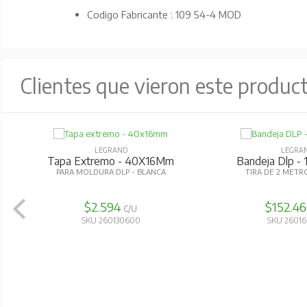
Codigo Fabricante : 109 54-4 MOD
Clientes que vieron este produc
LEGRAND
LEGRA
Tapa Extremo - 40X16Mm
Bandeja Dlp 
PARA MOLDURA DLP - BLANCA
TIRA DE 2 METR
$2.594
$152.4
C/U
SKU 260130600
SKU 2601