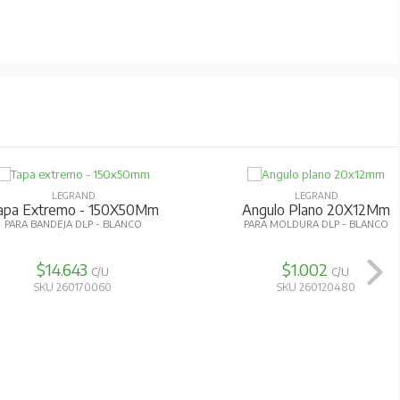
LEGRAND
LEGRAND
apa Extremo - 150X50Mm
Angulo Plano 20X12Mm
PARA BANDEJA DLP - BLANCO
PARA MOLDURA DLP - BLANCO
$14.643
$1.002
C/U
C/U
SKU 260170060
SKU 260120480