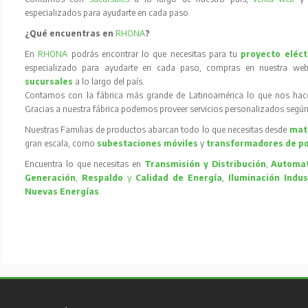
especializados para ayudarte en cada paso.
¿Qué encuentras en
RHONA
?
En
RHONA
podrás encontrar lo que necesitas para tu
proyecto eléct
especializado para ayudarte en cada paso, compras en nuestra web
sucursales
a lo largo del país.
Contamos con la fábrica más grande de Latinoamérica lo que nos hace l
Gracias a nuestra fábrica podemos proveer servicios personalizados según
Nuestras Familias de productos abarcan todo lo que necesitas desde
mate
gran escala, como
subestaciones móviles
y
transformadores de p
Encuentra lo que necesitas en
Transmisión y Distribución
,
Automat
Generación
,
Respaldo
y
Calidad de Energía
,
Iluminación Indus
Nuevas Energías
.