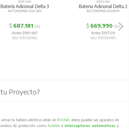
ECOFLOW
ECOFLOW
Batería Adicional Delta 3
Bateria Adicional Delta 2
AUTONOMIA 1024 WH
AUTONOMIA 1024WH
$
687.181
$
669.990
C/U
C/U
Antes $981.687
Antes $957.129
SKU 050030160
SKU 050030180
 tu Proyecto?
armar tu tablero eléctrico están en
RHONA
, estos pueden ser aparatos de
aparatos de protección como
fusibles
e
interruptores automáticos
y