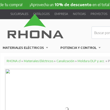
mpra!
¡Aprovecha un
10% de descuento
en el total de tu c
SUCURSALES
CATÁLOGOS
EMPRESA
NOTICIAS
PROYECTOS
MATERIALES ELÉCTRICOS
POTENCIA Y CONTROL
RHONA.cl
»
Materiales Eléctricos
»
Canalización
»
Moldura DLP y acc.
» P