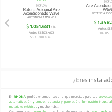
ECOFL
Aire Acondicion
ECOFLOW
Wave
Bateria Adicional Aire
Acondicionado Wave
POTENCIA 1500
AUTONOMIA 1159 WH
$
1.348.
$
1.051.681
C/U
Antes $1.9
Antes $1.502.402
SKU 0500
SKU 050030340
¿Eres instalad
En
RHONA
podrás encontrar todo lo que necesitas para tus
proyectos
automatización y control
,
potencia y generación
,
iluminación industrial
materiales eléctricos
y mucho más…
Contamos con
sucursales
a lo largo de nuestro país,
venta web