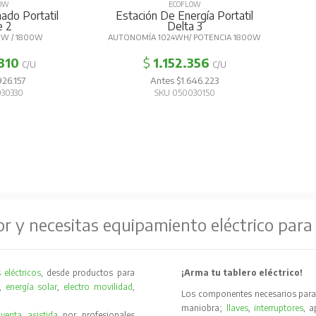
OW
ECOFLOW
ado Portatil
Estación De Energía Portatil
 2
Delta 3
W / 1800W
AUTONOMÍA 1024WH/ POTENCIA 1800W
310
$
1.152.356
C/U
C/U
26.157
Antes $1.646.223
30330
SKU 050030150
or y necesitas equipamiento eléctrico para
 eléctricos
, desde productos para
¡Arma tu tablero eléctrico!
,
energía solar
,
electro movilidad
,
Los componentes necesarios para 
maniobra;
llaves
,
interruptores
, 
y
venta asistida
por profesionales