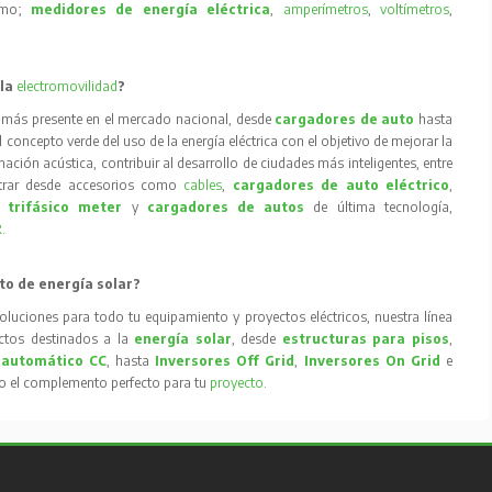
como;
medidores de energía eléctrica
,
amperímetros
,
voltímetros
,
 la
electromovilidad
?
 más presente en el mercado nacional, desde
cargadores de auto
hasta
concepto verde del uso de la energía eléctrica con el objetivo de mejorar la
inación acústica, contribuir al desarrollo de ciudades más inteligentes, entre
trar desde accesorios como
cables
,
cargadores de auto eléctrico
,
 trifásico meter
y
cargadores de autos
de última tecnología,
R
.
to de energía solar?
oluciones para todo tu equipamiento y proyectos eléctricos, nuestra línea
tos destinados a la
energía solar
, desde
estructuras para pisos
,
 automático CC
, hasta
Inversores Off Grid
,
Inversores On Grid
e
to el complemento perfecto para tu
proyecto
.