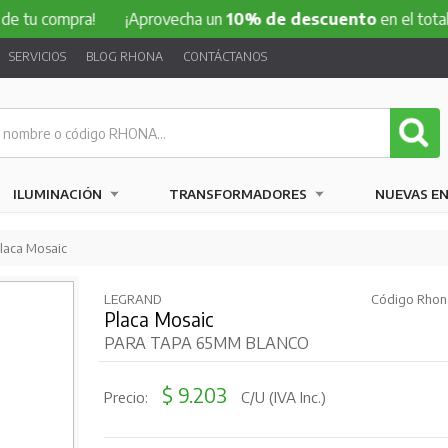
ompra!
¡Aprovecha un
10% de descuento
en el total de tu c
SERVICIOS
BLOG RHONA
CONTÁCTANOS
ILUMINACIÓN
TRANSFORMADORES
NUEVAS E
laca Mosaic
LEGRAND
Código Rhona
Placa Mosaic
PARA TAPA 65MM BLANCO
$ 9.203
Precio:
C/U (IVA Inc.)