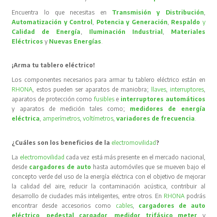
Encuentra lo que necesitas en
Transmisión y Distribución
,
Automatización y Control
,
Potencia y Generación
,
Respaldo
y
Calidad de Energía
,
Iluminación Industrial
,
Materiales
Eléctricos
y
Nuevas Energías
.
¡Arma tu tablero eléctrico!
Los componentes necesarios para armar tu tablero eléctrico están en
RHONA
, estos pueden ser aparatos de maniobra;
llaves
,
interruptores
,
aparatos de protección como
fusibles
e
interruptores automáticos
y aparatos de medición tales como;
medidores de energía
eléctrica
,
amperímetros
,
voltímetros
,
variadores de frecuencia
.
¿Cuáles son los beneficios de la
electromovilidad
?
La
electromovilidad
cada vez está más presente en el mercado nacional,
desde
cargadores de auto
hasta automóviles que se mueven bajo el
concepto verde del uso de la energía eléctrica con el objetivo de mejorar
la calidad del aire, reducir la contaminación acústica, contribuir al
desarrollo de ciudades más inteligentes, entre otros. En
RHONA
podrás
encontrar desde accesorios como
cables
,
cargadores de auto
eléctrico
,
pedestal cargador
,
medidor trifásico meter
y