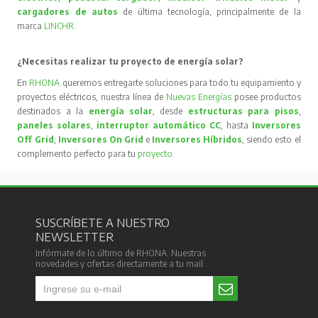
cargadores de autos
de última tecnología, principalmente de la
marca
LINCHR
.
¿Necesitas realizar tu proyecto de energía solar?
En
RHONA
queremos entregarte soluciones para todo tu equipamiento y
proyectos eléctricos, nuestra línea de
Nuevas Energías
posee productos
destinados a la
energía solar
, desde
estructuras para pisos
,
paneles solares
,
interruptor automático CC
, hasta
Inversores
Off Grid
,
Inversores On Grid
e
Inversores Híbridos
, siendo esto el
complemento perfecto para tu
proyecto
.
SUSCRÍBETE A NUESTRO
NEWSLETTER
Infórmate de lo último de RHONA. Nuestras
novedades y ofertas directamente a tu mail.