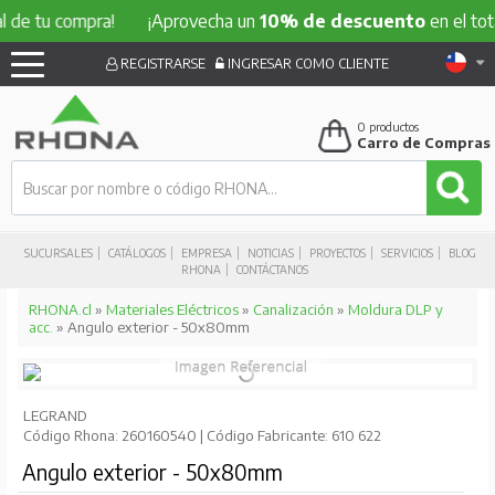
u compra!
¡Aprovecha un
10% de descuento
en el total de t
REGISTRARSE
INGRESAR COMO CLIENTE
0
productos
Carro de Compras
SUCURSALES
CATÁLOGOS
EMPRESA
NOTICIAS
PROYECTOS
SERVICIOS
BLOG
RHONA
CONTÁCTANOS
RHONA.cl
»
Materiales Eléctricos
»
Canalización
»
Moldura DLP y
acc.
» Angulo exterior - 50x80mm
LEGRAND
Código Rhona: 260160540 | Código Fabricante: 610 622
Angulo exterior - 50x80mm