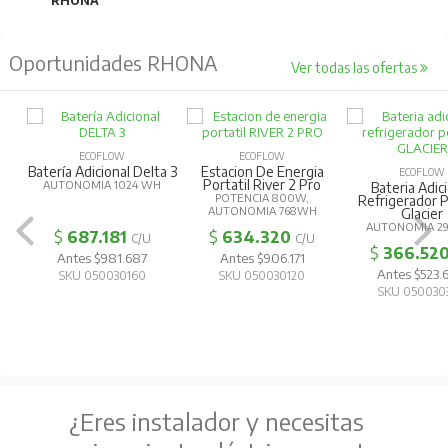
RHONA
Oportunidades RHONA
Ver todas las ofertas
ECOFLOW
ECOFLOW
Batería Adicional Delta 3
Estacion De Energia
ECOFLOW
Portatil River 2 Pro
AUTONOMIA 1024 WH
Bateria Adic
POTENCIA 800W,
Refrigerador P
AUTONOMIA 768WH
Glacier
AUTONOMIA 2
$
687.181
$
634.320
C/U
C/U
$
366.52
Antes $981.687
Antes $906.171
Antes $523
SKU 050030160
SKU 050030120
SKU 050030
¿Eres instalador y necesitas