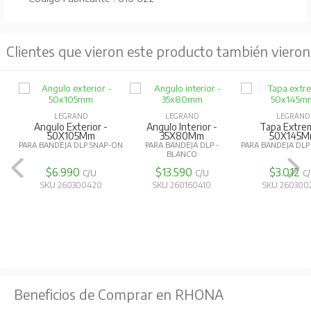
Clientes que vieron este producto también vieron
LEGRAND
LEGRAND
LEGRAND
Angulo Exterior -
Angulo Interior -
Tapa Extre
50X105Mm
35X80Mm
50X145
PARA BANDEJA DLP SNAP-ON
PARA BANDEJA DLP -
PARA BANDEJA DLP
BLANCO
$6.990
$13.590
$3.012
C/U
C/U
C
SKU 260300420
SKU 260160410
SKU 260300
Beneficios de Comprar en RHONA