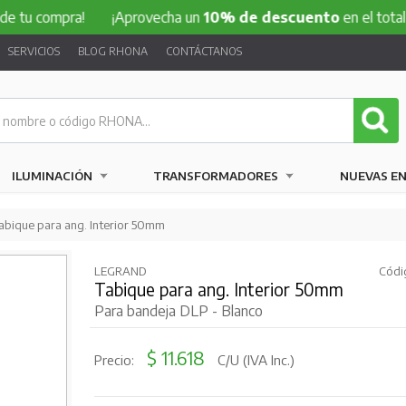
mpra!
¡Aprovecha un
10% de descuento
en el total de tu c
SERVICIOS
BLOG RHONA
CONTÁCTANOS
ILUMINACIÓN
TRANSFORMADORES
NUEVAS E
abique para ang. Interior 50mm
LEGRAND
Códi
Tabique para ang. Interior 50mm
Para bandeja DLP - Blanco
$ 11.618
Precio:
C/U (IVA Inc.)