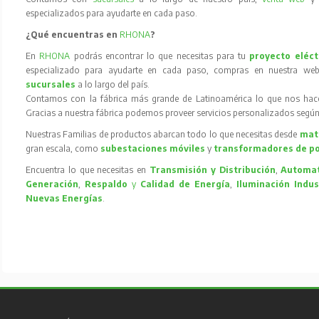
especializados para ayudarte en cada paso.
¿Qué encuentras en
RHONA
?
En
RHONA
podrás encontrar lo que necesitas para tu
proyecto eléct
especializado para ayudarte en cada paso, compras en nuestra web
sucursales
a lo largo del país.
Contamos con la fábrica más grande de Latinoamérica lo que nos hace l
Gracias a nuestra fábrica podemos proveer servicios personalizados según
Nuestras Familias de productos abarcan todo lo que necesitas desde
mate
gran escala, como
subestaciones móviles
y
transformadores de p
Encuentra lo que necesitas en
Transmisión y Distribución
,
Automat
Generación
,
Respaldo
y
Calidad de Energía
,
Iluminación Indus
Nuevas Energías
.