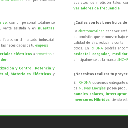
aparatos de medición tales 
variadores de frecuencia
.
rico
, con un personal totalmente
¿Cuáles son los beneficios de
, venta asistida y en
nuestras
La
electromovilidad
cada vez está
automóviles que se mueven bajo el 
íderes en el mercado industrial.
calidad del aire, reducir la contam
 las necesidades de tu
empresa
.
otros. En
RHONA
podrás encon
riales eléctricos
a
proyectos
a
pedestal cargador
,
medidor
oder
.
principalmente de la marca
LINCH
ización y Control
,
Potencia y
trial
,
Materiales Eléctricos
y
¿Necesitas realizar tu proyec
En
RHONA
queremos entregarte s
de
Nuevas Energías
posee produc
paneles solares
,
interruptor
Inversores Híbridos
, siendo es