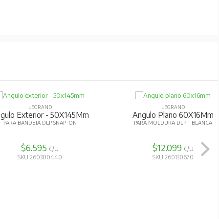
LEGRAND
LEGRAND
gulo Exterior - 50X145Mm
Angulo Plano 60X16Mm
PARA BANDEJA DLP SNAP-ON
PARA MOLDURA DLP - BLANCA
$6.595
$12.099
C/U
C/U
SKU 260300440
SKU 260130670