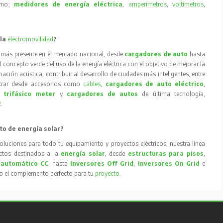
como;
medidores de energía eléctrica
,
amperímetros
,
voltímetros
,
 la
electromovilidad
?
 más presente en el mercado nacional, desde
cargadores de auto
hasta
concepto verde del uso de la energía eléctrica con el objetivo de mejorar la
inación acústica, contribuir al desarrollo de ciudades más inteligentes, entre
trar desde accesorios como
cables
,
cargadores de auto eléctrico
,
 trifásico meter
y
cargadores de autos
de última tecnología,
R
.
to de energía solar?
oluciones para todo tu equipamiento y proyectos eléctricos, nuestra línea
tos destinados a la
energía solar
, desde
estructuras para pisos
,
 automático CC
, hasta
Inversores Off Grid
,
Inversores On Grid
e
to el complemento perfecto para tu
proyecto
.