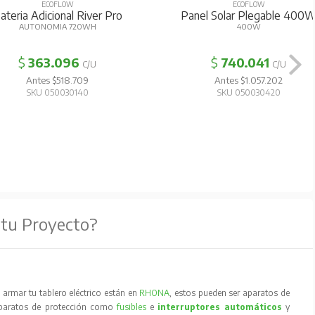
ECOFLOW
ECOFLOW
ateria Adicional River Pro
Panel Solar Plegable 400
AUTONOMIA 720WH
400W
$
363.096
$
740.041
C/U
C/U
Antes $518.709
Antes $1.057.202
SKU 050030140
SKU 050030420
 tu Proyecto?
armar tu tablero eléctrico están en
RHONA
, estos pueden ser aparatos de
aparatos de protección como
fusibles
e
interruptores automáticos
y