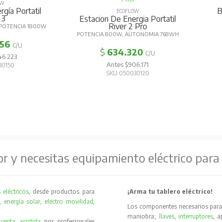
OW
gía Portatil
B
ECOFLOW
 3
Estacion De Energia Portatil
River 2 Pro
POTENCIA 1800W
POTENCIA 800W, AUTONOMIA 768WH
356
C/U
$
634.320
C/U
46.223
Antes $906.171
30150
SKU 050030120
or y necesitas equipamiento eléctrico para
 eléctricos
, desde productos para
¡Arma tu tablero eléctrico!
,
energía solar
,
electro movilidad
,
Los componentes necesarios para 
maniobra;
llaves
,
interruptores
, 
y
venta asistida
por profesionales