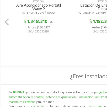
ECOFLOW
ECOFL
Aire Acondicionado Portatil
Estación De Ener
Wave 2
Delta
POTENCIA 1500W / 1800W
AUTONOMÍA 1024WH/ 
$
1.348.310
$
1.152.
C/U
Antes $1.926.157
Antes $1.6
SKU 050030330
SKU 0500
¿Eres instalad
En
RHONA
podrás encontrar todo lo que necesitas para tus
proyectos
automatización y control
,
potencia y generación
,
iluminación industrial
materiales eléctricos
y mucho más…
Contamos con
sucursales
a lo largo de nuestro país,
venta web