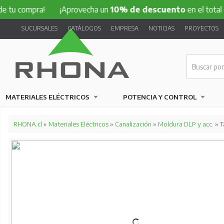
mpra!
¡Aprovecha un
10% de descuento
en el total de tu co
SUCURSALES
CATÁLOGOS
EMPRESA
NOTICIAS
PROYECTOS
MATERIALES ELÉCTRICOS
POTENCIA Y CONTROL
RHONA.cl
»
Materiales Eléctricos
»
Canalización
»
Moldura DLP y acc.
» T