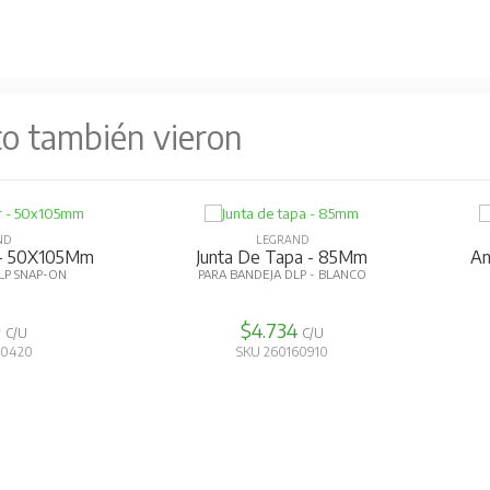
to también vieron
ND
LEGRAND
r - 50X105Mm
Junta De Tapa - 85Mm
An
LP SNAP-ON
PARA BANDEJA DLP - BLANCO
0
$4.734
C/U
C/U
00420
SKU 260160910