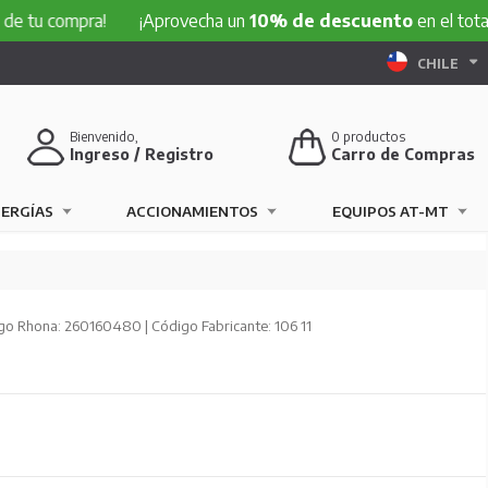
ompra!
¡Aprovecha un
10% de descuento
en el total de tu c
CHILE
Bienvenido,
0
productos
Ingreso / Registro
Carro de Compras
NERGÍAS
ACCIONAMIENTOS
EQUIPOS AT-MT
go Rhona: 260160480 | Código Fabricante: 106 11