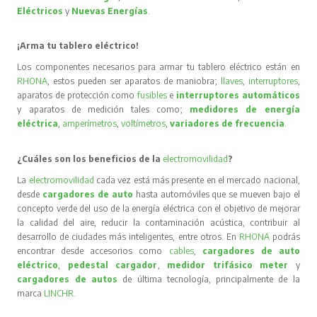
Eléctricos
y
Nuevas Energías
.
¡Arma tu tablero eléctrico!
Los componentes necesarios para armar tu tablero eléctrico están en
RHONA
, estos pueden ser aparatos de maniobra;
llaves
,
interruptores
,
aparatos de protección como
fusibles
e
interruptores automáticos
y aparatos de medición tales como;
medidores de energía
eléctrica
,
amperímetros
,
voltímetros
,
variadores de frecuencia
.
¿Cuáles son los beneficios de la
electromovilidad
?
La
electromovilidad
cada vez está más presente en el mercado nacional,
desde
cargadores de auto
hasta automóviles que se mueven bajo el
concepto verde del uso de la energía eléctrica con el objetivo de mejorar
la calidad del aire, reducir la contaminación acústica, contribuir al
desarrollo de ciudades más inteligentes, entre otros. En
RHONA
podrás
encontrar desde accesorios como
cables
,
cargadores de auto
eléctrico
,
pedestal cargador
,
medidor trifásico meter
y
cargadores de autos
de última tecnología, principalmente de la
marca
LINCHR
.