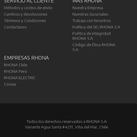
SERVICIO AL CLIENTE
MÁS RHONA
Métodos y costos de envío
Nuestra Empresa
Cambios y devoluciones
Nuestras Sucursales
Términos y Condiciones
Trabaja con Nosotros
Contáctanos
Política del SIG RHONA S.A.
Política de Integridad
RHONA S.A.
Código de Ética RHONA
S.A.
EMPRESAS RHONA
RHONA Chile
RHONA Perú
RHONA ELECTRIC
Covisa
Todos los derechos reservados a RHONA S.A.
Variante Agua Santa #4211, Viña del Mar, Chile.