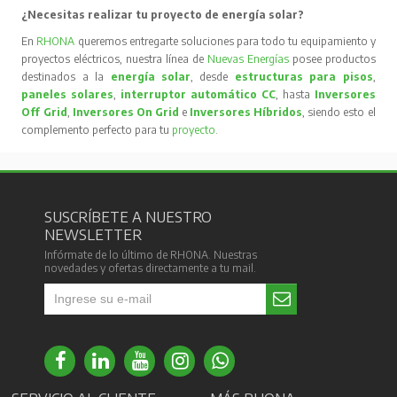
¿Necesitas realizar tu proyecto de energía solar?
En
RHONA
queremos entregarte soluciones para todo tu equipamiento y
proyectos eléctricos, nuestra línea de
Nuevas Energías
posee productos
destinados a la
energía solar
, desde
estructuras para pisos
,
paneles solares
,
interruptor automático CC
, hasta
Inversores
Off Grid
,
Inversores On Grid
e
Inversores Híbridos
, siendo esto el
complemento perfecto para tu
proyecto
.
SUSCRÍBETE A NUESTRO
NEWSLETTER
Infórmate de lo último de RHONA. Nuestras
novedades y ofertas directamente a tu mail.