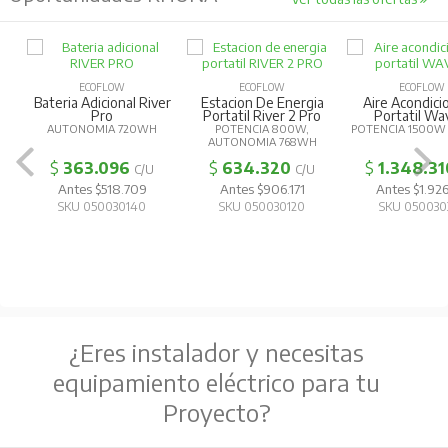
ECOFLOW
ECOFLOW
ECOFLOW
Bateria Adicional River
Estacion De Energia
Aire Acondic
Pro
Portatil River 2 Pro
Portatil Wa
AUTONOMIA 720WH
POTENCIA 800W,
POTENCIA 1500W
AUTONOMIA 768WH
$
363.096
$
634.320
$
1.348.31
C/U
C/U
Antes $518.709
Antes $906.171
Antes $1.926
SKU 050030140
SKU 050030120
SKU 050030
¿Eres instalador y necesitas
equipamiento eléctrico para tu
Proyecto?