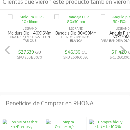
Clientes que vieron este producto también vieron
LEGRAND
LEGRAND
LEGRAND
Moldura Dlp - 40X16Mm
Bandeja Dlp 80X50Mm
Angulo Pla
50X130
TIRA DE 2,1 METROS - CON
TIRA DE 2 METROS -
TABIQUE
BLANCA
PARA BANDEJA DLP
$27.539
$46.136
$11.420
C/U
C/U
C
SKU 260130070
SKU 260160030
SKU 260300
Beneficios de Comprar en RHONA