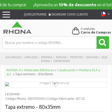
u compra!
¡Aprovecha un
10% de descuento
en el total de t
REGISTRARSE
INGRESAR COMO CLIENTE
0
productos
Carro de Compras
SUCURSALES
CATÁLOGOS
EMPRESA
NOTICIAS
PROYECTOS
SERVICIOS
BLOG
RHONA
CONTÁCTANOS
RHONA.cl
»
Materiales Eléctricos
»
Canalización
»
Moldura DLP y
acc.
» Tapa extremo - 80x35mm
LEGRAND
Código Rhona: 260170000 | Código Fabricante: 107 22
Tapa extremo - 80x35mm