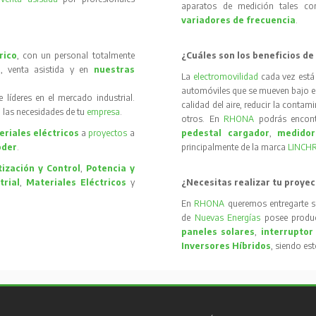
aparatos de medición tales 
variadores de frecuencia
.
rico
, con un personal totalmente
¿Cuáles son los beneficios de
, venta asistida y en
nuestras
La
electromovilidad
cada vez está
automóviles que se mueven bajo el 
íderes en el mercado industrial.
calidad del aire, reducir la contam
 las necesidades de tu
empresa
.
otros. En
RHONA
podrás encon
riales eléctricos
a
proyectos
a
pedestal cargador
,
medidor
oder
.
principalmente de la marca
LINCH
ización y Control
,
Potencia y
trial
,
Materiales Eléctricos
y
¿Necesitas realizar tu proyec
En
RHONA
queremos entregarte s
de
Nuevas Energías
posee produc
paneles solares
,
interruptor
Inversores Híbridos
, siendo es