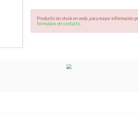
Producto sin stock en web, para mayor información pu
formulario de contacto
.