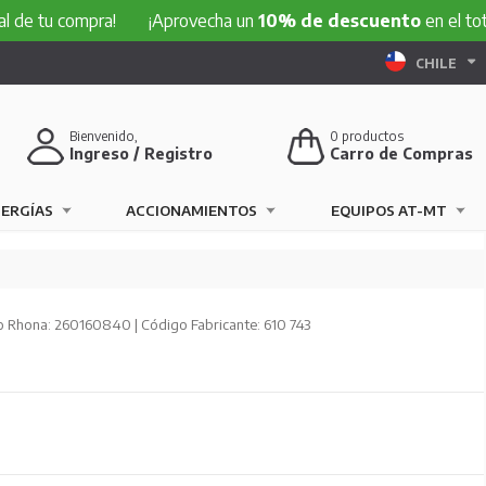
e tu compra!
¡Aprovecha un
10% de descuento
en el total 
CHILE
Bienvenido,
0
productos
Ingreso / Registro
Carro de Compras
NERGÍAS
ACCIONAMIENTOS
EQUIPOS AT-MT
 Rhona: 260160840 | Código Fabricante: 610 743