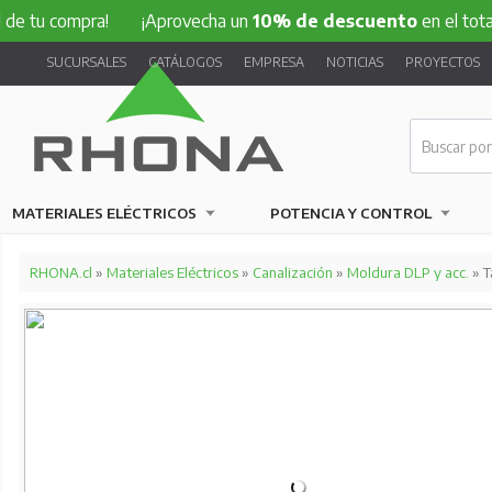
 tu compra!
¡Aprovecha un
10% de descuento
en el total d
SUCURSALES
CATÁLOGOS
EMPRESA
NOTICIAS
PROYECTOS
MATERIALES ELÉCTRICOS
POTENCIA Y CONTROL
RHONA.cl
»
Materiales Eléctricos
»
Canalización
»
Moldura DLP y acc.
» T