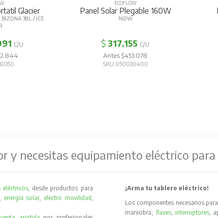
OW
ECOFLOW
tatil Glacier
Panel Solar Plegable 160W
BIZONA 38L / ICE
160W
R
991
$
317.155
C/U
C/U
42.844
Antes $453.078
30350
SKU 050030400
or y necesitas equipamiento eléctrico para
 eléctricos
, desde productos para
¡Arma tu tablero eléctrico!
,
energía solar
,
electro movilidad
,
Los componentes necesarios para 
maniobra;
llaves
,
interruptores
, 
y
venta asistida
por profesionales