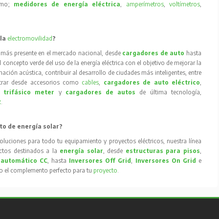
como;
medidores de energía eléctrica
,
amperímetros
,
voltímetros
,
 la
electromovilidad
?
 más presente en el mercado nacional, desde
cargadores de auto
hasta
concepto verde del uso de la energía eléctrica con el objetivo de mejorar la
inación acústica, contribuir al desarrollo de ciudades más inteligentes, entre
trar desde accesorios como
cables
,
cargadores de auto eléctrico
,
 trifásico meter
y
cargadores de autos
de última tecnología,
R
.
to de energía solar?
oluciones para todo tu equipamiento y proyectos eléctricos, nuestra línea
tos destinados a la
energía solar
, desde
estructuras para pisos
,
 automático CC
, hasta
Inversores Off Grid
,
Inversores On Grid
e
to el complemento perfecto para tu
proyecto
.