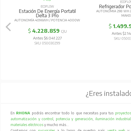
ECOFL
Refrigerador Por
ECOFLOW
Estación De Energía Portatil
AUTONOMIA 298 WH / 
Delta 3 Pro
MAKE
AUTONOMÍA 4096WH / POTENCIA 4000W
$
1.499.
$
4.228.859
C/U
Antes $2.1
Antes $6.041.227
SKU 0500
SKU 050030299
¿Eres instalad
En
RHONA
podrás encontrar todo lo que necesitas para tus
proyectos
automatización y control
,
potencia y generación
,
iluminación industrial
materiales eléctricos
y mucho más…
Contamos con
sucursales
a lo largo de nuestro país,
venta web