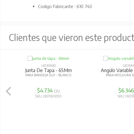
Codigo Fabricante : 610 743
Clientes que vieron este produc
LEGRAND
LEGRA
Angulo Exterior 60X16Mm
Tapa Extremo
PARA MOLDURA DLP - BLANCA
PARA MOLDURA D
$11.442
$2.59
C/U
SKU 260130660
SKU 2601