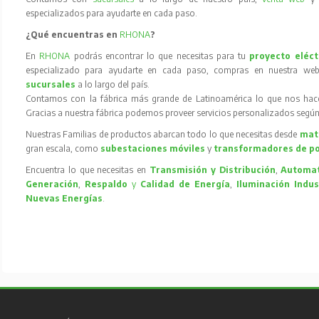
especializados para ayudarte en cada paso.
¿Qué encuentras en
RHONA
?
En
RHONA
podrás encontrar lo que necesitas para tu
proyecto eléct
especializado para ayudarte en cada paso, compras en nuestra web
sucursales
a lo largo del país.
Contamos con la fábrica más grande de Latinoamérica lo que nos hace l
Gracias a nuestra fábrica podemos proveer servicios personalizados según
Nuestras Familias de productos abarcan todo lo que necesitas desde
mate
gran escala, como
subestaciones móviles
y
transformadores de p
Encuentra lo que necesitas en
Transmisión y Distribución
,
Automat
Generación
,
Respaldo
y
Calidad de Energía
,
Iluminación Indus
Nuevas Energías
.