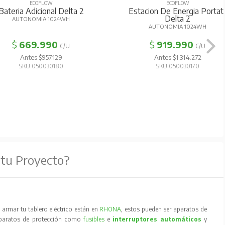
ECOFLOW
ECOFLOW
Bateria Adicional Delta 2
Estacion De Energia Portati
Delta 2
AUTONOMIA 1024WH
AUTONOMIA 1024WH
$
669.990
$
919.990
C/U
C/U
Antes $957.129
Antes $1.314.272
SKU 050030180
SKU 050030170
 tu Proyecto?
armar tu tablero eléctrico están en
RHONA
, estos pueden ser aparatos de
aparatos de protección como
fusibles
e
interruptores automáticos
y