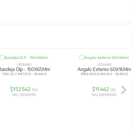
LEGRAND
LEGRAND
gulo Exterior - 50X80Mm
Tapa Extremo - 50X100M
PARA BANDEJA DLP - GRIS
PARA BANDEJA DLP - BLANCA
$14.545
$5.407
C/U
C/U
SKU 260160540
SKU 260130210