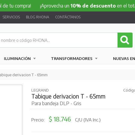
e tu compra!
¡Aprovecha un
10% de descuento
en el total d
SERVICIOS
BLOG RHONA
CONTÁCTANOS
ILUMINACIÓN
TRANSFORMADORES
NUEVAS E
abique derivacion T - 65mm
LEGRAND
Código
Tabique derivacion T - 65mm
Para bandeja DLP - Gris
$ 18.746
Precio:
C/U (IVA Inc.)