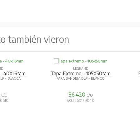
to también vieron
ND
LEGRAND
 - 40X16Mm
Tapa Flexible - 85Mm
An
LP - BLANCA
PARA BANDEJA DLP - BLANCA
4
$22.667
C/U
C/U
30600
SKU 260160230