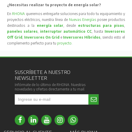
¿Necesitas realizar tu proyecto de energía solar?
En
RHONA
queremos entregarte soluciones para todo tu equipamiento y
proyectos eléctricos, nuestra línea de
Nuevas Energías
posee productos
destinados a la
energía solar
, desde
estructuras para pisos
,
paneles solares
,
interruptor automático CC
, hasta
Inversores
Off Grid
,
Inversores On Grid
e
Inversores Híbridos
, siendo esto el
complemento perfecto para tu
proyecto
.
SUSCRÍBETE A NUESTRO
NEWSLETTER
Infórmate de lo último de RHONA. Nuestras
novedades y ofertas directamente a tu mail.