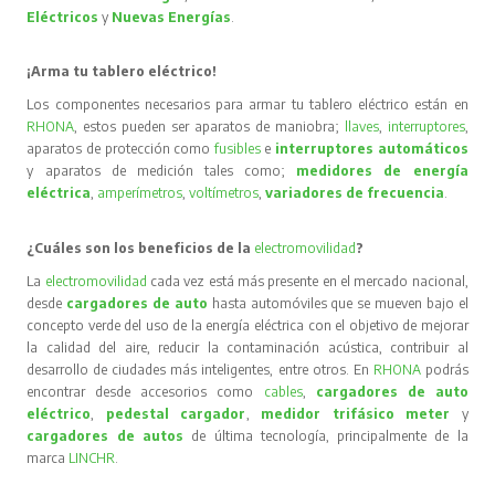
Eléctricos
y
Nuevas Energías
.
¡Arma tu tablero eléctrico!
Los componentes necesarios para armar tu tablero eléctrico están en
RHONA
, estos pueden ser aparatos de maniobra;
llaves
,
interruptores
,
aparatos de protección como
fusibles
e
interruptores automáticos
y aparatos de medición tales como;
medidores de energía
eléctrica
,
amperímetros
,
voltímetros
,
variadores de frecuencia
.
¿Cuáles son los beneficios de la
electromovilidad
?
La
electromovilidad
cada vez está más presente en el mercado nacional,
desde
cargadores de auto
hasta automóviles que se mueven bajo el
concepto verde del uso de la energía eléctrica con el objetivo de mejorar
la calidad del aire, reducir la contaminación acústica, contribuir al
desarrollo de ciudades más inteligentes, entre otros. En
RHONA
podrás
encontrar desde accesorios como
cables
,
cargadores de auto
eléctrico
,
pedestal cargador
,
medidor trifásico meter
y
cargadores de autos
de última tecnología, principalmente de la
marca
LINCHR
.