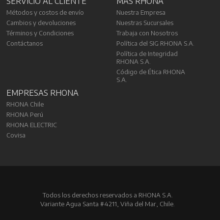
SERVICIO AL CLIENTE
MÁS RHONA
Métodos y costos de envío
Nuestra Empresa
Cambios y devoluciones
Nuestras Sucursales
Términos y Condiciones
Trabaja con Nosotros
Contáctanos
Política del SIG RHONA S.A.
Política de Integridad
RHONA S.A.
Código de Ética RHONA
S.A.
EMPRESAS RHONA
RHONA Chile
RHONA Perú
RHONA ELECTRIC
Covisa
Todos los derechos reservados a RHONA S.A.
Variante Agua Santa #4211, Viña del Mar, Chile.