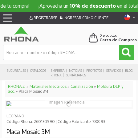
 compra!
¡Aprovecha un
10% de descuento
en el total de tu
REGISTRARSE
INGRESAR COMO CLIENTE
0
productos
Carro de Compras
SUCURSALES
CATÁLOGOS
EMPRESA
NOTICIAS
PROYECTOS
SERVICIOS
BLOG
RHONA
CONTÁCTANOS
RHONA.cl
»
Materiales Eléctricos
»
Canalización
»
Moldura DLP y
acc.
» Placa Mosaic 3M
LEGRAND
Código Rhona: 260130990 | Código Fabricante: 788 93
Placa Mosaic 3M