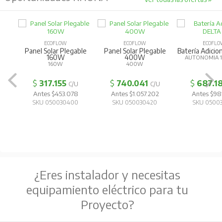
ECOFLOW
ECOFLOW
ECOFLOW
Panel Solar Plegable
Panel Solar Plegable
Batería Adiciona
160W
400W
AUTONOMIA 10
160W
400W
$
317.155
$
740.041
$
687.181
C/U
C/U
Antes $453.078
Antes $1.057.202
Antes $981
SKU 050030400
SKU 050030420
SKU 050030
¿Eres instalador y necesitas
equipamiento eléctrico para tu
Proyecto?