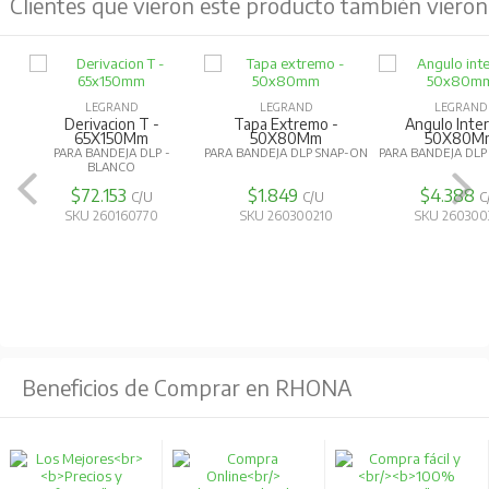
Clientes que vieron este producto también vieron
LEGRAND
LEGRAND
LEGRAND
Derivacion T -
Tapa Extremo -
Angulo Inter
65X150Mm
50X80Mm
50X80M
PARA BANDEJA DLP -
PARA BANDEJA DLP SNAP-ON
PARA BANDEJA DLP
BLANCO
$72.153
$1.849
$4.388
C/U
C/U
C
SKU 260160770
SKU 260300210
SKU 260300
Beneficios de Comprar en RHONA