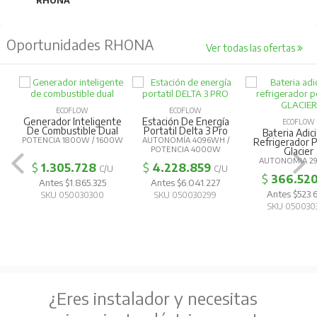
RHONA
Oportunidades RHONA
Ver todas las ofertas
ECOFLOW
ECOFLOW
Generador Inteligente
Estación De Energía
ECOFLOW
De Combustible Dual
Portatil Delta 3 Pro
Bateria Adic
POTENCIA 1800W / 1600W
AUTONOMÍA 4096WH /
Refrigerador P
POTENCIA 4000W
Glacier
AUTONOMIA 2
$
1.305.728
$
4.228.859
C/U
C/U
$
366.52
Antes $1.865.325
Antes $6.041.227
Antes $523
SKU 050030300
SKU 050030299
SKU 050030
¿Eres instalador y necesitas