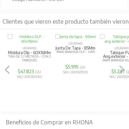
Clientes que vieron este producto también vieron
LEGRAND
Junta De Tapa - 85Mm
LEGRAND
LEGRAND
PARA BANDEJA DLP - GRIS
Moldura Dlp - 60X16Mm
Tabique P
Ang.exterior 
TIRA DE 2,1 METROS - CON 2
TABIQUES
PARA BANDEJA DL
$5.995
C/U
$47.823
$5.297
C/U
C
SKU 260160920
SKU 260130080
SKU 260160
Beneficios de Comprar en RHONA