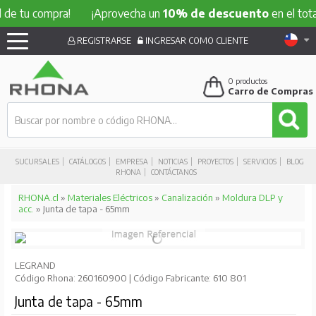
 compra!
¡Aprovecha un
10% de descuento
en el total de t
REGISTRARSE
INGRESAR COMO CLIENTE
0
productos
Carro de Compras
SUCURSALES
CATÁLOGOS
EMPRESA
NOTICIAS
PROYECTOS
SERVICIOS
BLOG
RHONA
CONTÁCTANOS
RHONA.cl
»
Materiales Eléctricos
»
Canalización
»
Moldura DLP y
acc.
» Junta de tapa - 65mm
LEGRAND
Código Rhona: 260160900 | Código Fabricante: 610 801
Junta de tapa - 65mm