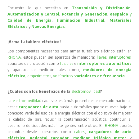
Encuentra lo que necesitas en
Transmisión y Distribución
,
Automatización y Control
,
Potencia y Generación
,
Respaldo
y
Calidad de Energía
,
Iluminación Industrial
,
Materiales
Eléctricos
y
Nuevas Energías
.
¡Arma tu tablero eléctrico!
Los componentes necesarios para armar tu tablero eléctrico están en
RHONA
, estos pueden ser aparatos de maniobra;
llaves
,
interruptores
,
aparatos de protección como
fusibles
e
interruptores automáticos
y aparatos de medición tales como;
medidores de energía
eléctrica
,
amperímetros
,
voltímetros
,
variadores de frecuencia
.
¿Cuáles son los beneficios de la
electromovilidad
?
La
electromovilidad
cada vez está más presente en el mercado nacional,
desde
cargadores de auto
hasta automóviles que se mueven bajo el
concepto verde del uso de la energía eléctrica con el objetivo de mejorar
la calidad del aire, reducir la contaminación acústica, contribuir al
desarrollo de ciudades más inteligentes, entre otros. En
RHONA
podrás
encontrar desde accesorios como
cables
,
cargadores de auto
eléctrico
,
pedestal cargador
,
medidor trifásico meter
y