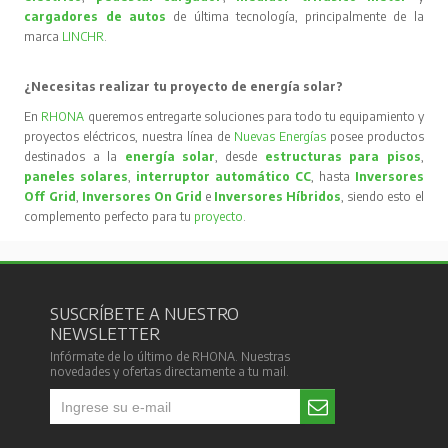
cargadores de autos
de última tecnología, principalmente de la
marca
LINCHR
.
¿Necesitas realizar tu proyecto de energía solar?
En
RHONA
queremos entregarte soluciones para todo tu equipamiento y
proyectos eléctricos, nuestra línea de
Nuevas Energías
posee productos
destinados a la
energía solar
, desde
estructuras para pisos
,
paneles solares
,
interruptor automático CC
, hasta
Inversores
Off Grid
,
Inversores On Grid
e
Inversores Híbridos
, siendo esto el
complemento perfecto para tu
proyecto
.
SUSCRÍBETE A NUESTRO
NEWSLETTER
Infórmate de lo último de RHONA. Nuestras
novedades y ofertas directamente a tu mail.