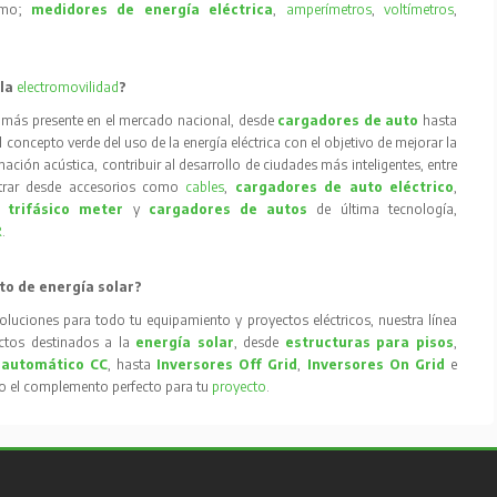
como;
medidores de energía eléctrica
,
amperímetros
,
voltímetros
,
 la
electromovilidad
?
 más presente en el mercado nacional, desde
cargadores de auto
hasta
concepto verde del uso de la energía eléctrica con el objetivo de mejorar la
inación acústica, contribuir al desarrollo de ciudades más inteligentes, entre
trar desde accesorios como
cables
,
cargadores de auto eléctrico
,
 trifásico meter
y
cargadores de autos
de última tecnología,
R
.
to de energía solar?
oluciones para todo tu equipamiento y proyectos eléctricos, nuestra línea
tos destinados a la
energía solar
, desde
estructuras para pisos
,
 automático CC
, hasta
Inversores Off Grid
,
Inversores On Grid
e
to el complemento perfecto para tu
proyecto
.