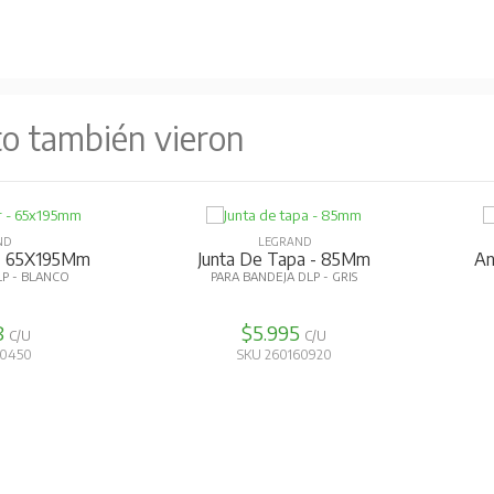
to también vieron
ND
LEGRAND
r - 65X195Mm
Junta De Tapa - 85Mm
An
LP - BLANCO
PARA BANDEJA DLP - GRIS
8
$5.995
C/U
C/U
60450
SKU 260160920