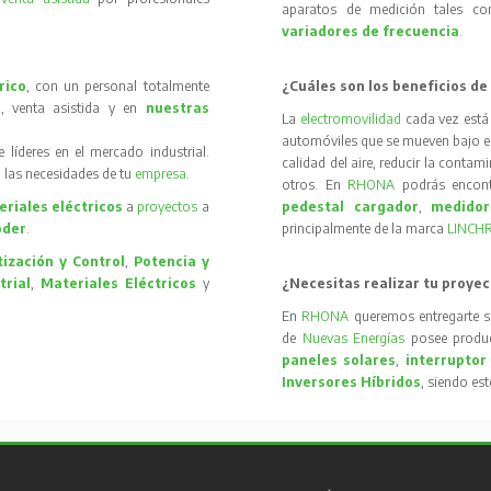
aparatos de medición tales 
variadores de frecuencia
.
rico
, con un personal totalmente
¿Cuáles son los beneficios de
, venta asistida y en
nuestras
La
electromovilidad
cada vez está
automóviles que se mueven bajo el 
íderes en el mercado industrial.
calidad del aire, reducir la contam
 las necesidades de tu
empresa
.
otros. En
RHONA
podrás encon
riales eléctricos
a
proyectos
a
pedestal cargador
,
medidor
oder
.
principalmente de la marca
LINCH
ización y Control
,
Potencia y
trial
,
Materiales Eléctricos
y
¿Necesitas realizar tu proyec
En
RHONA
queremos entregarte s
de
Nuevas Energías
posee produc
paneles solares
,
interruptor
Inversores Híbridos
, siendo es