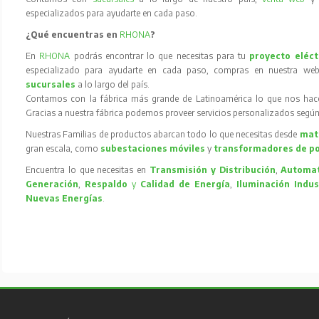
especializados para ayudarte en cada paso.
¿Qué encuentras en
RHONA
?
En
RHONA
podrás encontrar lo que necesitas para tu
proyecto eléct
especializado para ayudarte en cada paso, compras en nuestra web
sucursales
a lo largo del país.
Contamos con la fábrica más grande de Latinoamérica lo que nos hace l
Gracias a nuestra fábrica podemos proveer servicios personalizados según
Nuestras Familias de productos abarcan todo lo que necesitas desde
mate
gran escala, como
subestaciones móviles
y
transformadores de p
Encuentra lo que necesitas en
Transmisión y Distribución
,
Automat
Generación
,
Respaldo
y
Calidad de Energía
,
Iluminación Indus
Nuevas Energías
.