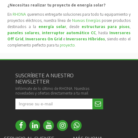
¿Necesitas realizar tu proyecto de energía solar?
En
RHONA
queremos entregarte soluciones para todo tu equipamiento y
proyectos eléctricos, nuestra línea de
Nuevas Energías
posee productos
destinados a la
energía solar
, desde
estructuras para pisos
,
paneles solares
,
interruptor automático CC
, hasta
Inversores
Off Grid
,
Inversores On Grid
e
Inversores Híbridos
, siendo esto el
complemento perfecto para tu
proyecto
.
SUSCRÍBETE A NUESTRO
NEWSLETTER
Infórmate de lo último de RHONA. Nuestras
novedades y ofertas directamente a tu mail.