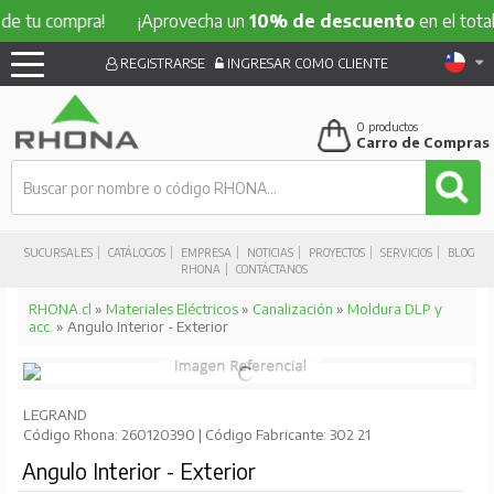
 compra!
¡Aprovecha un
10% de descuento
en el total de tu
REGISTRARSE
INGRESAR COMO CLIENTE
0
productos
Carro de Compras
SUCURSALES
CATÁLOGOS
EMPRESA
NOTICIAS
PROYECTOS
SERVICIOS
BLOG
RHONA
CONTÁCTANOS
RHONA.cl
»
Materiales Eléctricos
»
Canalización
»
Moldura DLP y
acc.
» Angulo Interior - Exterior
LEGRAND
Código Rhona: 260120390 | Código Fabricante: 302 21
Angulo Interior - Exterior