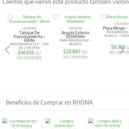
Clientes que vieron este producto también vieron
LEGRAND
Placa Mosaic 
LEGRAND
LEGRAND
PARA BANDEJA 
Tabique De
Angulo Exterior
BLANCO - 3 M
Fraccionamiento -
50X80Mm
65Mm
PARA BANDEJA DLP -
PARA BANDEJA DLP - TIRA
BLANCO
$8.328
C
DE 2 METROS
$28.887
$46.656
C/U
SKU 260170
C/U
SKU 260160530
SKU 260160380
Beneficios de Comprar en RHONA