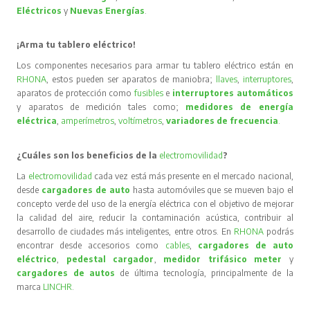
Eléctricos
y
Nuevas Energías
.
¡Arma tu tablero eléctrico!
Los componentes necesarios para armar tu tablero eléctrico están en
RHONA
, estos pueden ser aparatos de maniobra;
llaves
,
interruptores
,
aparatos de protección como
fusibles
e
interruptores automáticos
y aparatos de medición tales como;
medidores de energía
eléctrica
,
amperímetros
,
voltímetros
,
variadores de frecuencia
.
¿Cuáles son los beneficios de la
electromovilidad
?
La
electromovilidad
cada vez está más presente en el mercado nacional,
desde
cargadores de auto
hasta automóviles que se mueven bajo el
concepto verde del uso de la energía eléctrica con el objetivo de mejorar
la calidad del aire, reducir la contaminación acústica, contribuir al
desarrollo de ciudades más inteligentes, entre otros. En
RHONA
podrás
encontrar desde accesorios como
cables
,
cargadores de auto
eléctrico
,
pedestal cargador
,
medidor trifásico meter
y
cargadores de autos
de última tecnología, principalmente de la
marca
LINCHR
.