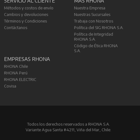
SERVICIO AL CLIENTE
MÁS RHONA
Métodos y costos de envío
Nuestra Empresa
Cambios y devoluciones
Nuestras Sucursales
Términos y Condiciones
Trabaja con Nosotros
Contáctanos
Política del SIG RHONA S.A.
Política de Integridad
RHONA S.A.
Código de Ética RHONA
S.A.
EMPRESAS RHONA
RHONA Chile
RHONA Perú
RHONA ELECTRIC
Covisa
Todos los derechos reservados a RHONA S.A.
Variante Agua Santa #4211, Viña del Mar, Chile.