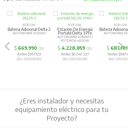
ECOFLOW
ECOFLOW
ECOFLOW
Bateria Adicional Delta 2
Estación De Energía
Batería Adiciona
Portatil Delta 3 Pro
AUTONOMIA 1024WH
AUTONOMIA 10
AUTONOMÍA 4096WH /
POTENCIA 4000W
$
669.990
$
4.228.859
$
687.181
C/U
C/U
Antes $957.129
Antes $6.041.227
Antes $981
SKU 050030180
SKU 050030299
SKU 050030
¿Eres instalador y necesitas
equipamiento eléctrico para tu
Proyecto?