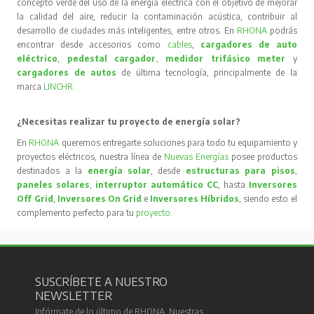
concepto verde del uso de la energía eléctrica con el objetivo de mejorar
la calidad del aire, reducir la contaminación acústica, contribuir al
desarrollo de ciudades más inteligentes, entre otros. En
RHONA
podrás
encontrar desde accesorios como
cables
,
cargadores de auto
eléctrico
,
pedestal cargador
,
medidor trifásico meter
y
cargadores de autos
de última tecnología, principalmente de la
marca
LINCHR
.
¿Necesitas realizar tu proyecto de energía solar?
En
RHONA
queremos entregarte soluciones para todo tu equipamiento y
proyectos eléctricos, nuestra línea de
Nuevas Energías
posee productos
destinados a la
energía solar
, desde
estructuras para pisos
,
paneles solares
,
interruptor automático CC
, hasta
Inversores
Off Grid
,
Inversores On Grid
e
Inversores Híbridos
, siendo esto el
complemento perfecto para tu
proyecto
.
SUSCRÍBETE A NUESTRO
NEWSLETTER
Infórmate de lo último de RHONA. Nuestras