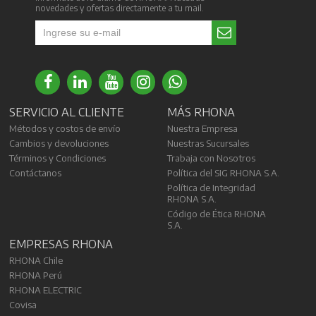
novedades y ofertas directamente a tu mail.
SERVICIO AL CLIENTE
MÁS RHONA
Métodos y costos de envío
Nuestra Empresa
Cambios y devoluciones
Nuestras Sucursales
Términos y Condiciones
Trabaja con Nosotros
Contáctanos
Política del SIG RHONA S.A.
Política de Integridad
RHONA S.A.
Código de Ética RHONA
S.A.
EMPRESAS RHONA
RHONA Chile
RHONA Perú
RHONA ELECTRIC
Covisa