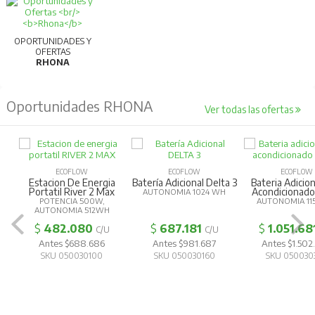
OPORTUNIDADES Y
OFERTAS
RHONA
Oportunidades RHONA
Ver todas las ofertas
ECOFLOW
ECOFLOW
ECOFLOW
Estacion De Energia
Batería Adicional Delta 3
Bateria Adicion
Portatil River 2 Max
Acondicionad
AUTONOMIA 1024 WH
POTENCIA 500W,
AUTONOMIA 11
AUTONOMIA 512WH
$
482.080
$
687.181
$
1.051.68
C/U
C/U
Antes $688.686
Antes $981.687
Antes $1.502
SKU 050030100
SKU 050030160
SKU 050030