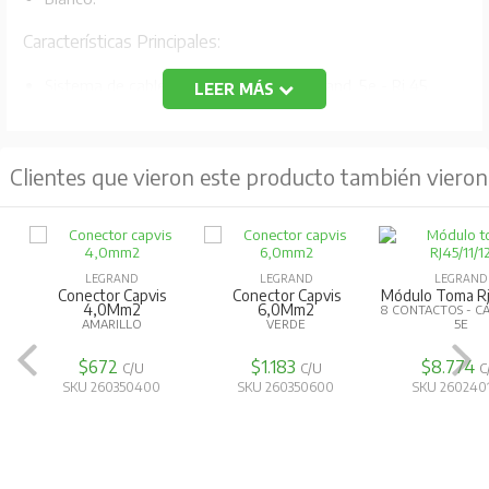
Características Principales:
Sistema de cableado Gato Lcs² ™ Legrand. 5e - Rj 45.
LEER MÁS
Lcs² tomada con conector de conexión rápida sin
necesidad de herramientas.
Clientes que vieron este producto también vieron
Adecuado para un solo Awg 22 A Awg 26 y Awg 26
Varados.
El rastreo de contactos con el código de dos colores y
LEGRAND
LEGRAND
LEGRAND
los números 568 A y B.
Conector Capvis
Conector Capvis
Módulo Toma Rj
4,0Mm2
6,0Mm2
8 CONTACTOS - C
Cumplir con la Norma Iso / Iec 11801 Ed. 2.0 (2011), En
AMARILLO
VERDE
5E
50173-1 y Eia / Tia 568 C2.
$672
$1.183
$8.774
C/U
C/U
C
SKU 260350400
SKU 260350600
SKU 260240