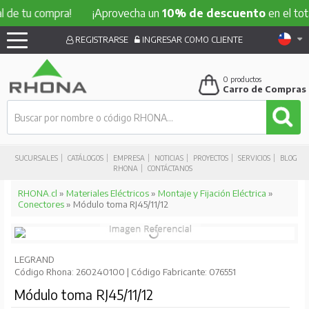
 compra!
¡Aprovecha un
10% de descuento
en el total de t
REGISTRARSE
INGRESAR COMO CLIENTE
0
productos
Carro de Compras
SUCURSALES
CATÁLOGOS
EMPRESA
NOTICIAS
PROYECTOS
SERVICIOS
BLOG
RHONA
CONTÁCTANOS
RHONA.cl
»
Materiales Eléctricos
»
Montaje y Fijación Eléctrica
»
Conectores
» Módulo toma RJ45/11/12
LEGRAND
Código Rhona: 260240100 | Código Fabricante: 076551
Módulo toma RJ45/11/12