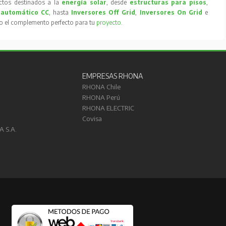
tos destinados a la
energía solar
, desde
estructuras para pisos
,
 automático CC
, hasta
Inversores Off Grid
,
Inversores On Grid
e
to el complemento perfecto para tu
proyecto
.
EMPRESAS RHONA
RHONA Chile
RHONA Perú
RHONA ELECTRIC
Covisa
A S.A.