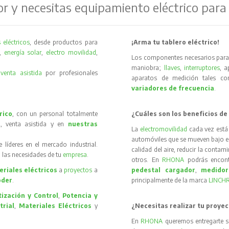
or y necesitas equipamiento eléctrico para
 eléctricos
, desde productos para
¡Arma tu tablero eléctrico!
,
energía solar
,
electro movilidad
,
Los componentes necesarios para 
maniobra;
llaves
,
interruptores
, 
y
venta asistida
por profesionales
aparatos de medición tales 
variadores de frecuencia
.
rico
, con un personal totalmente
¿Cuáles son los beneficios de
, venta asistida y en
nuestras
La
electromovilidad
cada vez está
automóviles que se mueven bajo el 
íderes en el mercado industrial.
calidad del aire, reducir la contam
 las necesidades de tu
empresa
.
otros. En
RHONA
podrás encon
riales eléctricos
a
proyectos
a
pedestal cargador
,
medidor
oder
.
principalmente de la marca
LINCH
ización y Control
,
Potencia y
trial
,
Materiales Eléctricos
y
¿Necesitas realizar tu proyec
En
RHONA
queremos entregarte s