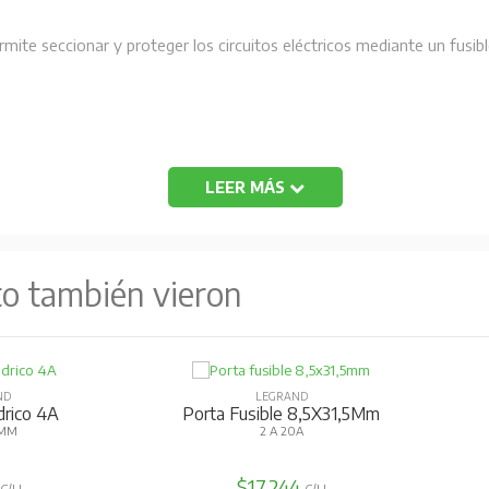
mite seccionar y proteger los circuitos eléctricos mediante un fusible
LEER MÁS
to también vieron
ND
LEGRAND
ndrico 4A
Porta Fusible 8,5X31,5Mm
5MM
2 A 20A
$17.244