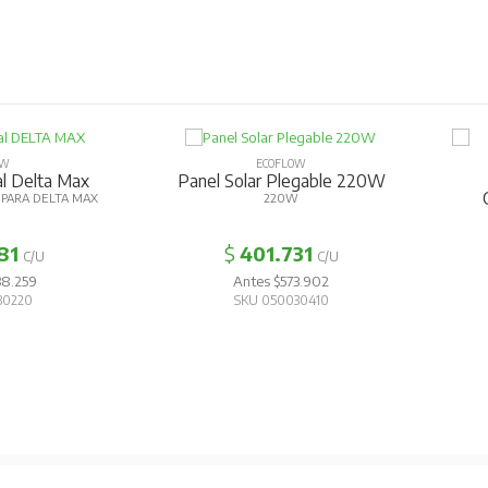
OW
ECOFLOW
al Delta Max
Panel Solar Plegable 220W
PARA DELTA MAX
220W
81
$
401.731
C/U
C/U
38.259
Antes $573.902
30220
SKU 050030410