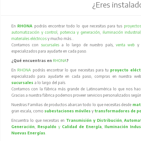
¿Eres instalad
En
RHONA
podrás encontrar todo lo que necesitas para tus
proyectos
automatización y control
,
potencia y generación
,
iluminación industrial
materiales eléctricos
y mucho más…
Contamos con
sucursales
a lo largo de nuestro país,
venta web
especializados para ayudarte en cada paso.
¿Qué encuentras en
RHONA
?
En
RHONA
podrás encontrar lo que necesitas para tu
proyecto eléct
especializado para ayudarte en cada paso, compras en nuestra web
sucursales
a lo largo del país.
Contamos con la fábrica más grande de Latinoamérica lo que nos hace l
Gracias a nuestra fábrica podemos proveer servicios personalizados según
Nuestras Familias de productos abarcan todo lo que necesitas desde
mate
gran escala, como
subestaciones móviles
y
transformadores de p
Encuentra lo que necesitas en
Transmisión y Distribución
,
Automat
Generación
,
Respaldo
y
Calidad de Energía
,
Iluminación Indus
Nuevas Energías
.