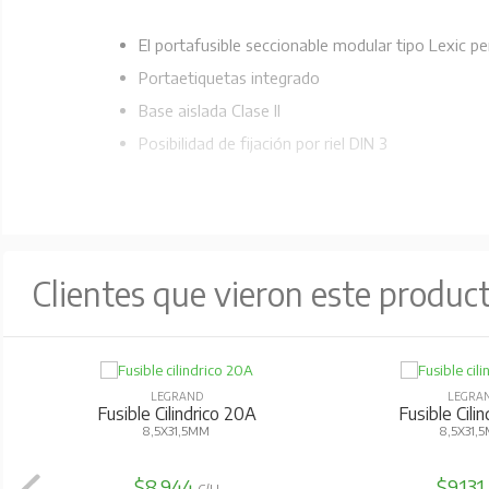
El portafusible seccionable modular tipo Lexic per
Portaetiquetas integrado
Base aislada Clase II
Posibilidad de fijación por riel DIN 3
Clientes que vieron este produc
LEGRAND
LEGRA
Fusible Cilindrico 20A
Fusible Cili
8,5X31,5MM
8,5X31,
$8.944
$9.131