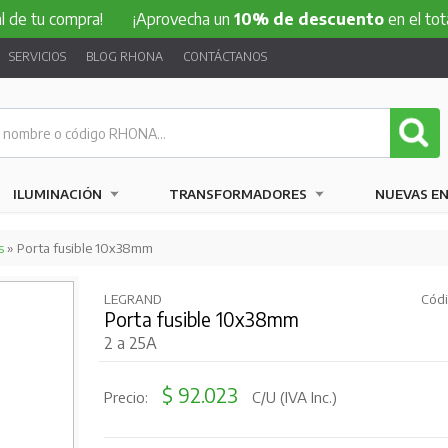
compra!
¡Aprovecha un
10% de descuento
en el total de tu 
SERVICIOS
BLOG RHONA
CONTÁCTANOS
ILUMINACIÓN
TRANSFORMADORES
NUEVAS E
s
» Porta fusible 10x38mm
LEGRAND
Códi
Porta fusible 10x38mm
2 a 25A
$ 92.023
Precio:
C/U (IVA Inc.)