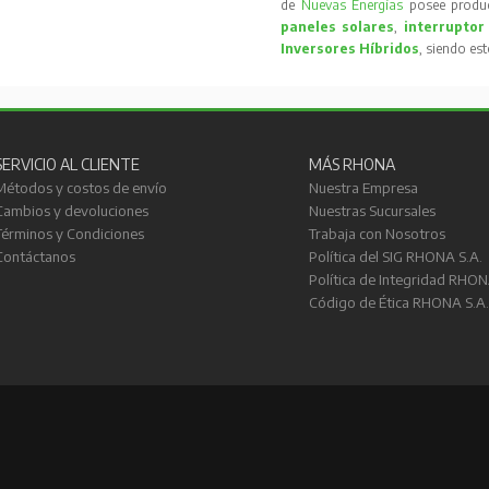
de
Nuevas Energías
posee produc
paneles solares
,
interruptor
Inversores Híbridos
, siendo es
SERVICIO AL CLIENTE
MÁS RHONA
Métodos y costos de envío
Nuestra Empresa
Cambios y devoluciones
Nuestras Sucursales
Términos y Condiciones
Trabaja con Nosotros
Contáctanos
Política del SIG RHONA S.A.
Política de Integridad RHON
Código de Ética RHONA S.A.