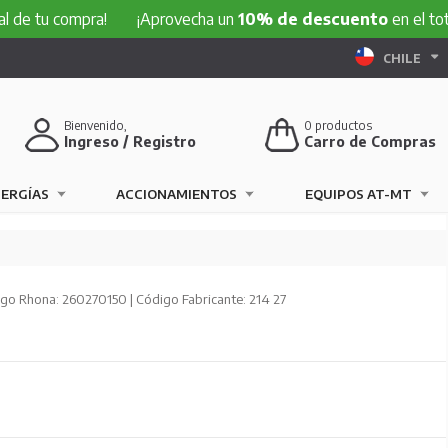
compra!
¡Aprovecha un
10% de descuento
en el total de tu
CHILE
Bienvenido,
0
productos
Ingreso / Registro
Carro de Compras
NERGÍAS
ACCIONAMIENTOS
EQUIPOS AT-MT
go Rhona: 260270150 | Código Fabricante: 214 27