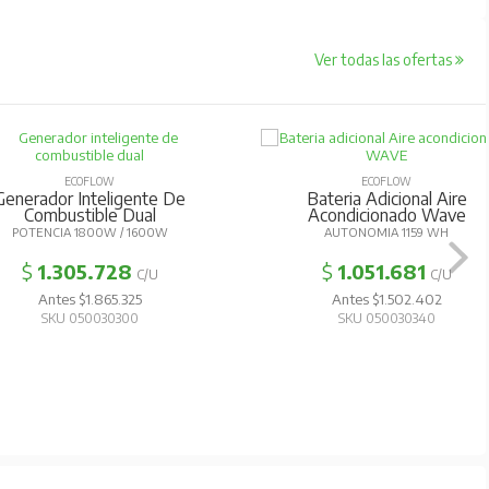
Ver todas las ofertas
ECOFLOW
ECOFLOW
Generador Inteligente De
Bateria Adicional Aire
Combustible Dual
Acondicionado Wave
POTENCIA 1800W / 1600W
AUTONOMIA 1159 WH
$
1.305.728
$
1.051.681
C/U
C/U
Antes $1.865.325
Antes $1.502.402
SKU 050030300
SKU 050030340