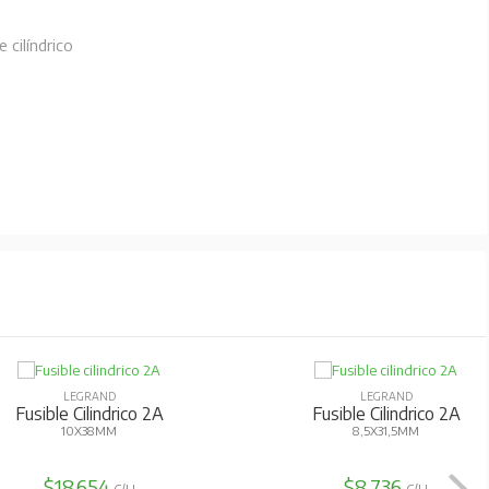
 cilíndrico
LEGRAND
LEGRAND
Fusible Cilindrico 2A
Fusible Cilindrico 2A
10X38MM
8,5X31,5MM
$18.654
$8.736