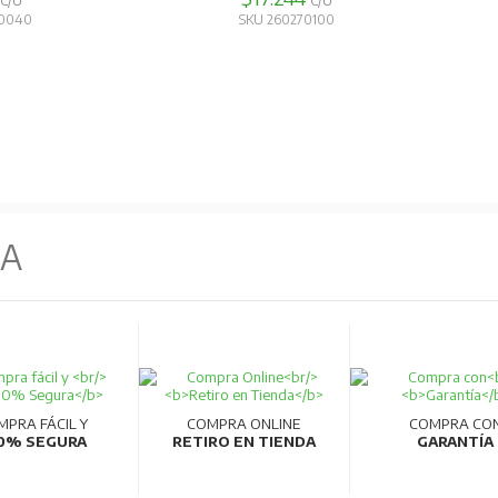
C/U
C/U
10040
SKU 260270100
NA
MPRA FÁCIL Y
COMPRA ONLINE
COMPRA CO
0% SEGURA
RETIRO EN TIENDA
GARANTÍA