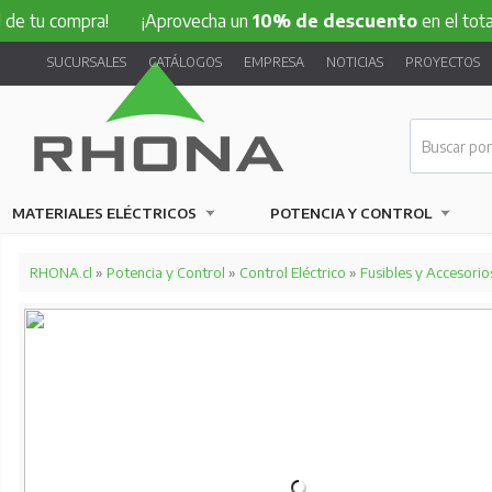
ompra!
¡Aprovecha un
10% de descuento
en el total de tu 
SUCURSALES
CATÁLOGOS
EMPRESA
NOTICIAS
PROYECTOS
MATERIALES ELÉCTRICOS
POTENCIA Y CONTROL
RHONA.cl
»
Potencia y Control
»
Control Eléctrico
»
Fusibles y Accesorio