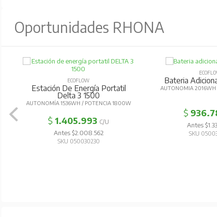
Oportunidades RHONA
ECOFL
Bateria Adicion
ECOFLOW
Estación De Energía Portatil
AUTONOMIA 2016WH 
Delta 3 1500
AUTONOMÍA 1536WH / POTENCIA 1800W
$
936.7
$
1.405.993
C/U
Antes $1.3
Antes $2.008.562
SKU 0500
SKU 050030230