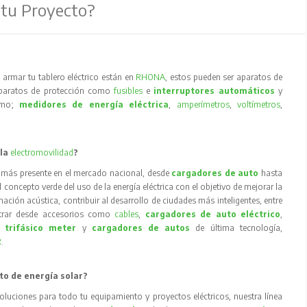
 tu Proyecto?
armar tu tablero eléctrico están en
RHONA
, estos pueden ser aparatos de
aparatos de protección como
fusibles
e
interruptores automáticos
y
como;
medidores de energía eléctrica
,
amperímetros
,
voltímetros
,
 la
electromovilidad
?
 más presente en el mercado nacional, desde
cargadores de auto
hasta
concepto verde del uso de la energía eléctrica con el objetivo de mejorar la
inación acústica, contribuir al desarrollo de ciudades más inteligentes, entre
trar desde accesorios como
cables
,
cargadores de auto eléctrico
,
 trifásico meter
y
cargadores de autos
de última tecnología,
R
.
to de energía solar?
oluciones para todo tu equipamiento y proyectos eléctricos, nuestra línea