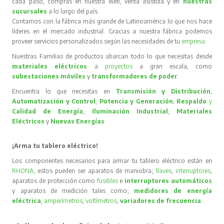
cada paso, compras en nuestra web, venta asistida y en
nuestras
sucursales
a lo largo del país.
Contamos con la fábrica más grande de Latinoamérica lo que nos hace
líderes en el mercado industrial. Gracias a nuestra fábrica podemos
proveer servicios personalizados según las necesidades de tu
empresa
.
Nuestras Familias de productos abarcan todo lo que necesitas desde
materiales eléctricos
a
proyectos
a gran escala, como
subestaciones móviles
y
transformadores de poder
.
Encuentra lo que necesitas en
Transmisión y Distribución
,
Automatización y Control
,
Potencia y Generación
,
Respaldo
y
Calidad de Energía
,
Iluminación Industrial
,
Materiales
Eléctricos
y
Nuevas Energías
.
¡Arma tu tablero eléctrico!
Los componentes necesarios para armar tu tablero eléctrico están en
RHONA
, estos pueden ser aparatos de maniobra;
llaves
,
interruptores
,
aparatos de protección como
fusibles
e
interruptores automáticos
y aparatos de medición tales como;
medidores de energía
eléctrica
,
amperímetros
,
voltímetros
,
variadores de frecuencia
.