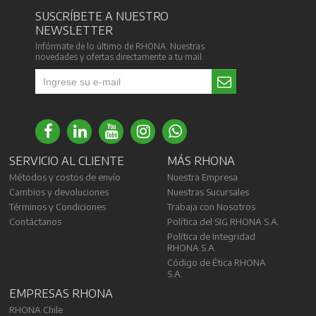
SUSCRÍBETE A NUESTRO
NEWSLETTER
Infórmate de lo último de RHONA. Nuestras
novedades y ofertas directamente a tu mail.
SERVICIO AL CLIENTE
MÁS RHONA
Métodos y costos de envío
Nuestra Empresa
Cambios y devoluciones
Nuestras Sucursales
Términos y Condiciones
Trabaja con Nosotros
Contáctanos
Política del SIG RHONA S.A.
Política de Integridad
RHONA S.A.
Código de Ética RHONA
S.A.
EMPRESAS RHONA
RHONA Chile