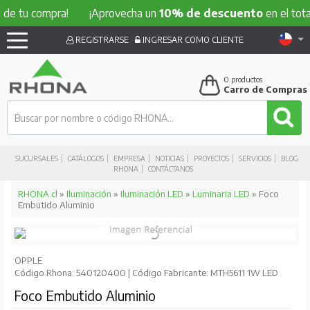
 compra!
¡Aprovecha un
10% de descuento
en el total de t
REGISTRARSE
INGRESAR COMO CLIENTE
0
productos
Carro de Compras
SUCURSALES
CATÁLOGOS
EMPRESA
NOTICIAS
PROYECTOS
SERVICIOS
BLOG
RHONA
CONTÁCTANOS
RHONA.cl
»
Iluminación
»
Iluminación LED
»
Luminaria LED
» Foco
Embutido Aluminio
OPPLE
Código Rhona: 540120400 | Código Fabricante: MTH5611 1W LED
Foco Embutido Aluminio