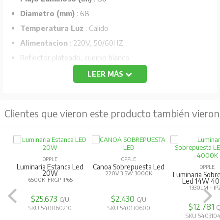
Diametro (mm)
: 68
Temperatura Luz
: Calido
Alimentacion
: 220V, 50/60HZ
Reflector plateado, cuerpo blanco
LEER MÁS
Clientes que vieron este producto también vieron
OPPLE
OPPLE
Luminaria Estanca Led
Canoa Sobrepuesta Led
OPPLE
20W
220V 3.5W 3000K
Luminaria Sobr
6500K-FRGP IP65
Led 14W 4
1330LM - IP
$25.673
$2.430
C/U
C/U
$12.781
C
SKU 540060210
SKU 540130600
SKU 540310