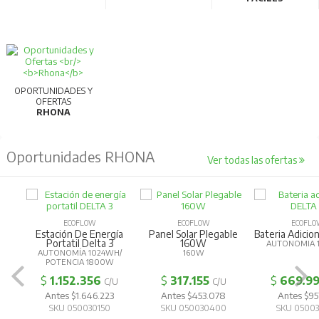
OPORTUNIDADES Y
OFERTAS
RHONA
Oportunidades RHONA
Ver todas las ofertas
ECOFLOW
ECOFLOW
ECOFLOW
Estación De Energía
Panel Solar Plegable
Bateria Adiciona
Portatil Delta 3
160W
AUTONOMIA 1
AUTONOMÍA 1024WH/
160W
POTENCIA 1800W
$
1.152.356
$
317.155
$
669.99
C/U
C/U
Antes $1.646.223
Antes $453.078
Antes $957.
SKU 050030150
SKU 050030400
SKU 050030