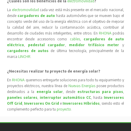
¿Cuáles son los beneficios de la
electromovilidad
?
La
electromovilidad
cada vez está más presente en el mercado nacional,
desde
cargadores de auto
hasta automóviles que se mueven bajo el
concepto verde del uso de la energía eléctrica con el objetivo de mejorar
la calidad del aire, reducir la contaminación acústica, contribuir al
desarrollo de ciudades más inteligentes, entre otros. En
RHONA
podrás
encontrar desde accesorios como
cables
,
cargadores de auto
eléctrico
,
pedestal cargador
,
medidor trifásico meter
y
cargadores de autos
de última tecnología, principalmente de la
marca
LINCHR
.
¿Necesitas realizar tu proyecto de energía solar?
En
RHONA
queremos entregarte soluciones para todo tu equipamiento y
proyectos eléctricos, nuestra línea de
Nuevas Energías
posee productos
destinados a la
energía solar
, desde
estructuras para pisos
,
paneles solares
,
interruptor automático CC
, hasta
Inversores
Off Grid
,
Inversores On Grid
e
Inversores Híbridos
, siendo esto el
complemento perfecto para tu
proyecto
.