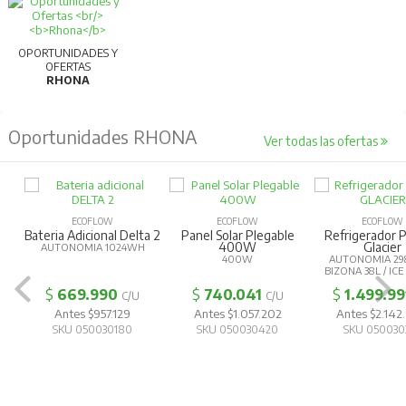
OPORTUNIDADES Y
OFERTAS
RHONA
Oportunidades RHONA
Ver todas las ofertas
ECOFLOW
ECOFLOW
ECOFLOW
Bateria Adicional Delta 2
Panel Solar Plegable
Refrigerador P
400W
Glacier
AUTONOMIA 1024WH
400W
AUTONOMIA 29
BIZONA 38L / IC
$
669.990
$
740.041
$
1.499.99
C/U
C/U
Antes $957.129
Antes $1.057.202
Antes $2.14
SKU 050030180
SKU 050030420
SKU 050030