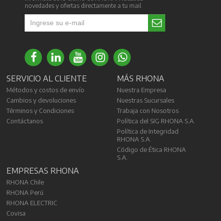
novedades y ofertas directamente a tu mail.
SERVICIO AL CLIENTE
MÁS RHONA
Métodos y costos de envío
Nuestra Empresa
Cambios y devoluciones
Nuestras Sucursales
Términos y Condiciones
Trabaja con Nosotros
Contáctanos
Política del SIG RHONA S.A.
Política de Integridad
RHONA S.A.
Código de Ética RHONA
S.A.
EMPRESAS RHONA
RHONA Chile
RHONA Perú
RHONA ELECTRIC
Covisa