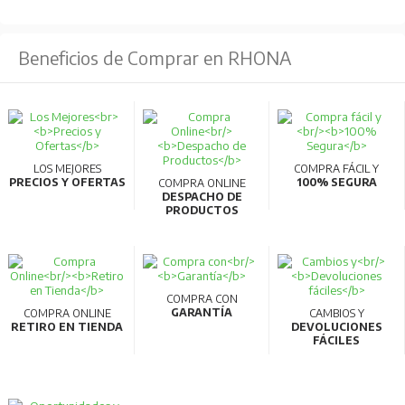
Lumenes: 26.000lm
CRI: 80
Beneficios de Comprar en RHONA
Vida útil: 50.000hrs
220-240V 50/60 HZ.
IP65 / IK08
Dimensiones: ø420 x 161mm
LOS MEJORES
COMPRA FÁCIL Y
Eficacia( IM/W): 260
PRECIOS Y OFERTAS
100% SEGURA
COMPRA ONLINE
DESPACHO DE
PRODUCTOS
COMPRA CON
GARANTÍA
COMPRA ONLINE
CAMBIOS Y
RETIRO EN TIENDA
DEVOLUCIONES
FÁCILES