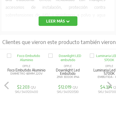
accesorios de instalación, protección contra
sobretensiones de 4KV y resistencia a polvo y agua
LEER MÁS
(IP65). Ideal para gimnasios, industrias, estaciones,
almacenes , oficinas,entre otros,
Características
Clientes que vieron este producto también vieron
Más duradero y robusto con diseño integrado.
Adaptabilidad a entorno severos
OPPLE
OPPLE
OPPLE
Opciones de instalación: Gancho,poste,montaje en
Foco Embutido Aluminio
Downlight Led
Luminaria Le
Embutido
5700K
DIAMETRO 68MM 220V
pared y reflector.
29W 3000K IP44
EMBUTIDA - 
Información Técnica:
$2.203
$12.019
$4.314
C/U
C/U
C
SKU 540120400
SKU 540120530
SKU 540700
Potencia 200W
T° de Color: 5700K
T° funcionamiento: -30/50°C