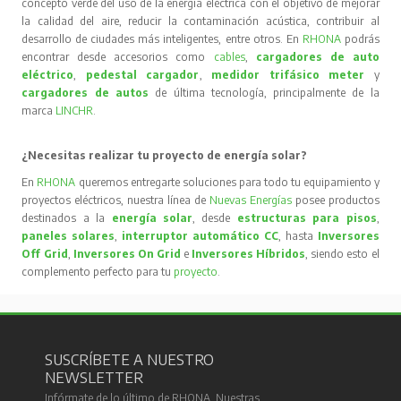
concepto verde del uso de la energía eléctrica con el objetivo de mejorar
la calidad del aire, reducir la contaminación acústica, contribuir al
desarrollo de ciudades más inteligentes, entre otros. En
RHONA
podrás
encontrar desde accesorios como
cables
,
cargadores de auto
eléctrico
,
pedestal cargador
,
medidor trifásico meter
y
cargadores de autos
de última tecnología, principalmente de la
marca
LINCHR
.
¿Necesitas realizar tu proyecto de energía solar?
En
RHONA
queremos entregarte soluciones para todo tu equipamiento y
proyectos eléctricos, nuestra línea de
Nuevas Energías
posee productos
destinados a la
energía solar
, desde
estructuras para pisos
,
paneles solares
,
interruptor automático CC
, hasta
Inversores
Off Grid
,
Inversores On Grid
e
Inversores Híbridos
, siendo esto el
complemento perfecto para tu
proyecto
.
SUSCRÍBETE A NUESTRO
NEWSLETTER
Infórmate de lo último de RHONA. Nuestras