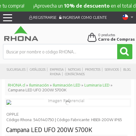
tu compra!
¡Aprovecha un
10% de descuento
en el total de
REGISTRARSE
INGRESAR COMO CLIENTE
0
productos
Carro de Compras
SUCURSALES
CATÁLOGOS
EMPRESA
NOTICIAS
PROYECTOS
SERVICIOS
BLOG
RHONA
CONTÁCTANOS
RHONA.cl
»
Iluminación
»
Iluminación LED
»
Luminaria LED
»
Campana LED UFO 200W 5700K
OPPLE
Código Rhona: 540140750 | Código Fabricante: HBEII-200W IP65
Campana LED UFO 200W 5700K