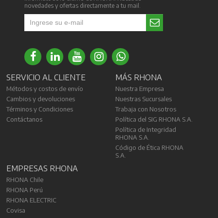
novedades y ofertas directamente a tu mail.
SERVICIO AL CLIENTE
MÁS RHONA
Métodos y costos de envío
Nuestra Empresa
Cambios y devoluciones
Nuestras Sucursales
Términos y Condiciones
Trabaja con Nosotros
Contáctanos
Política del SIG RHONA S.A.
Política de Integridad
RHONA S.A.
Código de Ética RHONA
S.A.
EMPRESAS RHONA
RHONA Chile
RHONA Perú
RHONA ELECTRIC
Covisa