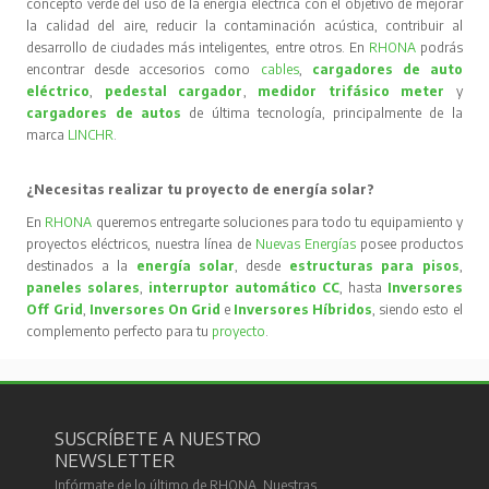
concepto verde del uso de la energía eléctrica con el objetivo de mejorar
la calidad del aire, reducir la contaminación acústica, contribuir al
desarrollo de ciudades más inteligentes, entre otros. En
RHONA
podrás
encontrar desde accesorios como
cables
,
cargadores de auto
eléctrico
,
pedestal cargador
,
medidor trifásico meter
y
cargadores de autos
de última tecnología, principalmente de la
marca
LINCHR
.
¿Necesitas realizar tu proyecto de energía solar?
En
RHONA
queremos entregarte soluciones para todo tu equipamiento y
proyectos eléctricos, nuestra línea de
Nuevas Energías
posee productos
destinados a la
energía solar
, desde
estructuras para pisos
,
paneles solares
,
interruptor automático CC
, hasta
Inversores
Off Grid
,
Inversores On Grid
e
Inversores Híbridos
, siendo esto el
complemento perfecto para tu
proyecto
.
SUSCRÍBETE A NUESTRO
NEWSLETTER
Infórmate de lo último de RHONA. Nuestras