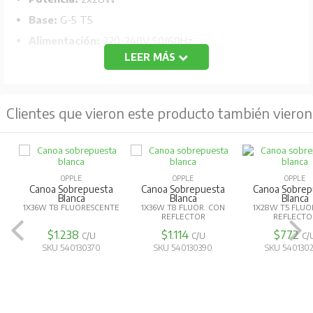
Base:
G-5 T5
Alimentación:
220-240V 50/60Hz
LEER MÁS
Protección:
IP20
Material:
Aleación de aluminio con acabado color
blanco.
Clientes que vieron este producto también vieron
Dimensiones:
1194*208*168 mm.
OPPLE
OPPLE
OPPLE
Canoa Sobrepuesta
Canoa Sobrepuesta
Canoa Sobrep
Blanca
Blanca
Blanca
1X36W T8 FLUORESCENTE
1X36W T8 FLUOR. CON
1X28W T5 FLUO
REFLECTOR
REFLECTO
$1.238
$1.114
$772
C/U
C/U
C/
SKU 540130370
SKU 540130390
SKU 540130