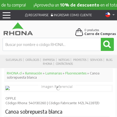
 compra!
¡Aprovecha un
10% de descuento
en el total de t
REGISTRARSE
INGRESAR COMO CLIENTE
0
productos
Carro de Compras
SUCURSALES
CATÁLOGOS
EMPRESA
NOTICIAS
PROYECTOS
SERVICIOS
BLOG
RHONA
CONTÁCTANOS
RHONA.cl
»
Iluminación
»
Luminarias
»
Fluorescentes
» Canoa
sobrepuesta blanca
OPPLE
Código Rhona: 540130260 | Código Fabricante: MZL74228T/D
Canoa sobrepuesta blanca