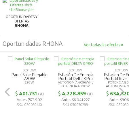
OPORTUNIDADES Y
OFERTAS
RHONA
Oportunidades RHONA
Ver todas las ofertas
ECOFLOW
ECOFLOW
ECOFLOW
Panel Solar Plegable
Estación De Energía
Estacion De E
220W
Portatil Delta 3 Pro
Portatil River
220W
AUTONOMÍA 4096WH /
POTENCIA 8
POTENCIA 4000W
AUTONOMIA 7
$
401.731
$
4.228.859
$
634.32
C/U
C/U
Antes $573.902
Antes $6.041.227
Antes $906.
SKU 050030410
SKU 050030299
SKU 050030