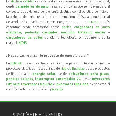
La
electromovilidad
cada vez está más presente en el mercado nacional,
desde
cargadores de auto
hasta automóviles que se mueven bajo el
concepto verde del uso de la energía eléctrica con el objetivo de mejorar
la calidad del aire, reducir la contaminación acústica, contribuir al
desarrollo de ciudades más inteligentes, entre otros. En
RHONA
podrás
encontrar desde accesorios como
cables
,
cargadores de auto
eléctrico
,
pedestal cargador
,
medidor trifásico meter
y
cargadores de autos
de última tecnología, principalmente de la
marca
LINCHR
.
¿Necesitas realizar tu proyecto de energía solar?
En
RHONA
queremos entregarte soluciones para todo tu equipamiento y
proyectos eléctricos, nuestra línea de
Nuevas Energías
posee productos
destinados a la
energía solar
, desde
estructuras para pisos
,
paneles solares
,
interruptor automático CC
, hasta
Inversores
Off Grid
,
Inversores On Grid
e
Inversores Híbridos
, siendo esto el
complemento perfecto para tu
proyecto
.
SUSCRÍBETE A NUESTRO