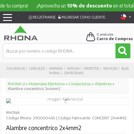
compra!
¡Aprovecha un
10% de descuento
en el total de tu
REGISTRARSE
INGRESAR COMO CLIENTE
0
productos
Carro de Compras
SUCURSALES
CATÁLOGOS
EMPRESA
NOTICIAS
PROYECTOS
SERVICIOS
BLOG
RHONA
CONTÁCTANOS
RHONA.cl
»
Materiales Eléctricos
»
Conductores
»
Alámbres
»
Alambre concentrico 2x4mm2
RHONA
Código Rhona: 290000450 | Código Fabricante: CONCENT. 2X4MM2
Alambre concentrico 2x4mm2