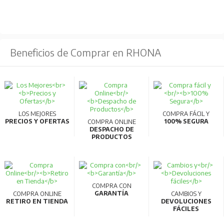
cinta de poliéster y chaqueta de polietileno negro
resistente a la intemperie.
Construcción
Beneficios de Comprar en RHONA
Conductor: Alambre de cobre electrolítico de temple
blando.
Aplicaciones
Para empalmes de casa en baja tensión. Especialmente
LOS MEJORES
COMPRA FÁCIL Y
PRECIOS Y OFERTAS
100% SEGURA
COMPRA ONLINE
diseñado para evitar robo de energía.
DESPACHO DE
PRODUCTOS
COMPRA CON
GARANTÍA
COMPRA ONLINE
CAMBIOS Y
RETIRO EN TIENDA
DEVOLUCIONES
FÁCILES