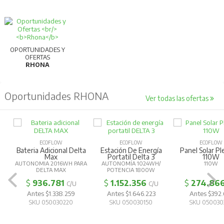
OPORTUNIDADES Y
OFERTAS
RHONA
Oportunidades RHONA
Ver todas las ofertas
ECOFLOW
ECOFLOW
ECOFLOW
Bateria Adicional Delta
Estación De Energía
Panel Solar Pl
Max
Portatil Delta 3
110W
AUTONOMIA 2016WH PARA
AUTONOMÍA 1024WH/
110W
DELTA MAX
POTENCIA 1800W
$
936.781
$
1.152.356
$
274.86
C/U
C/U
Antes $1.338.259
Antes $1.646.223
Antes $392.
SKU 050030220
SKU 050030150
SKU 050030