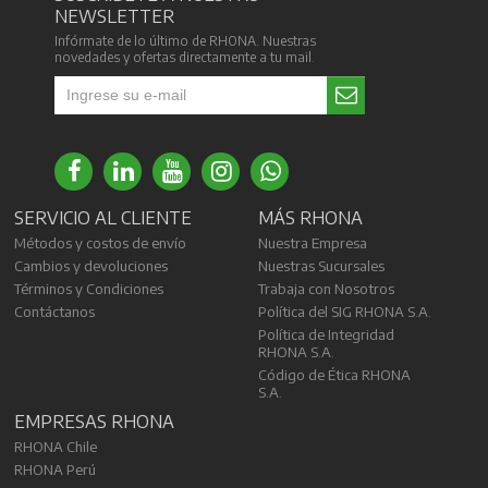
NEWSLETTER
Infórmate de lo último de RHONA. Nuestras
novedades y ofertas directamente a tu mail.
SERVICIO AL CLIENTE
MÁS RHONA
Métodos y costos de envío
Nuestra Empresa
Cambios y devoluciones
Nuestras Sucursales
Términos y Condiciones
Trabaja con Nosotros
Contáctanos
Política del SIG RHONA S.A.
Política de Integridad
RHONA S.A.
Código de Ética RHONA
S.A.
EMPRESAS RHONA
RHONA Chile
RHONA Perú