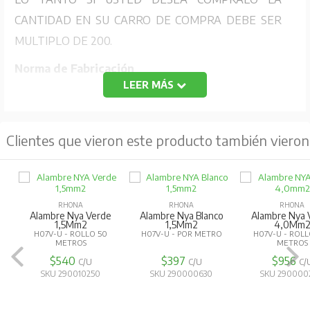
CANTIDAD EN SU CARRO DE COMPRA DEBE SER
MULTIPLO DE 200.
Norma de Fabricación
LEER MÁS
Especificación CHILECTRA Nº 36.
Características
Clientes que vieron este producto también vieron
Conductor de empalme concéntrico.
Tensión máxima de servicio: 600 Volts.
Temperatura máxima de servicio: 70 °C.
RHONA
RHONA
RHONA
Alambre Nya Verde
Alambre Nya Blanco
Alambre Nya 
Descripción del Conductor
1,5Mm2
1,5Mm2
4,0Mm
H07V-U - ROLLO 50
H07V-U - POR METRO
H07V-U - ROLL
METROS
METROS
Alambre de cobre electrolítico de temple blando aislado
$540
$397
$956
C/U
C/U
C/
con PVC 70 ºC, sobre la aislación un conductor
SKU 290010250
SKU 290000630
SKU 290000
concéntrico colocado helicoidalmente y sobre éste una