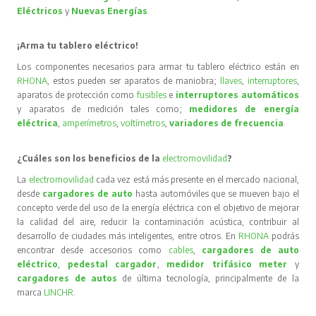
Eléctricos
y
Nuevas Energías
.
¡Arma tu tablero eléctrico!
Los componentes necesarios para armar tu tablero eléctrico están en
RHONA
, estos pueden ser aparatos de maniobra;
llaves
,
interruptores
,
aparatos de protección como
fusibles
e
interruptores automáticos
y aparatos de medición tales como;
medidores de energía
eléctrica
,
amperímetros
,
voltímetros
,
variadores de frecuencia
.
¿Cuáles son los beneficios de la
electromovilidad
?
La
electromovilidad
cada vez está más presente en el mercado nacional,
desde
cargadores de auto
hasta automóviles que se mueven bajo el
concepto verde del uso de la energía eléctrica con el objetivo de mejorar
la calidad del aire, reducir la contaminación acústica, contribuir al
desarrollo de ciudades más inteligentes, entre otros. En
RHONA
podrás
encontrar desde accesorios como
cables
,
cargadores de auto
eléctrico
,
pedestal cargador
,
medidor trifásico meter
y
cargadores de autos
de última tecnología, principalmente de la
marca
LINCHR
.