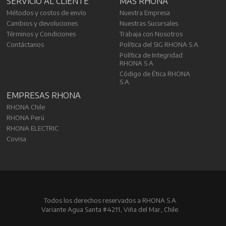
SERVICIO AL CLIENTE
MÁS RHONA
Métodos y costos de envío
Nuestra Empresa
Cambios y devoluciones
Nuestras Sucursales
Términos y Condiciones
Trabaja con Nosotros
Contáctanos
Política del SIG RHONA S.A.
Política de Integridad
RHONA S.A.
Código de Ética RHONA
S.A.
EMPRESAS RHONA
RHONA Chile
RHONA Perú
RHONA ELECTRIC
Covisa
Todos los derechos reservados a RHONA S.A.
Variante Agua Santa #4211, Viña del Mar, Chile.