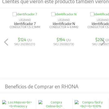
Clientes que vieron este producto también vieron
LEGRAND
LEGRAND
LEGRAND
Identificador 7
Identificador N
Identificad
CONDUCTOR 1,5-2,5MM
CONDUCTOR 4-6 MM2
CONDUCTOR 1,5
$124
$194
$202
C/U
C/U
C/
SKU 260360270
SKU 260360730
SKU 260360
Beneficios de Comprar en RHONA