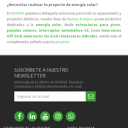
¿Necesitas realizar tu proyecto de energía solar?
En
RHONA
queremos entregarte soluciones para todo tu equipamiento y
proyectos eléctricos, nuestra línea de
Nuevas Energías
posee productos
destinados a la
energía solar
, desde
estructuras para pisos
,
paneles solares
,
interruptor automático CC
, hasta
Inversores
Off Grid
,
Inversores On Grid
e
Inversores Híbridos
, siendo esto el
complemento perfecto para tu
proyecto
.
SUSCRÍBETE A NUESTRO
NEWSLETTER
Infórmate de lo último de RHONA. Nuestras
novedades y ofertas directamente a tu mail.