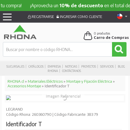
u compra!
¡Aprovecha un
10% de descuento
en el total de 
REGISTRARSE
INGRESAR COMO CLIENTE
0
productos
Carro de Compras
SUCURSALES
CATÁLOGOS
EMPRESA
NOTICIAS
PROYECTOS
SERVICIOS
BLOG
RHONA
CONTÁCTANOS
RHONA.cl
»
Materiales Eléctricos
»
Montaje y Fijación Eléctrica
»
Accesorios Montaje
» Identificador T
LEGRAND
Código Rhona: 260360790 | Código Fabricante: 383 79
Identificador T