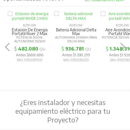
ECOFLOW
ECOFLOW
ECOFLOW
Estacion De Energia
Bateria Adicional Delta
Aire Acondic
Portatil River 2 Max
Max
Portatil Wa
POTENCIA 500W,
AUTONOMIA 2016WH PARA
POTENCIA 1500W
AUTONOMIA 512WH
DELTA MAX
$
482.080
$
936.781
$
1.348.31
C/U
C/U
Antes $688.686
Antes $1.338.259
Antes $1.926
SKU 050030100
SKU 050030220
SKU 050030
¿Eres instalador y necesitas
equipamiento eléctrico para tu
Proyecto?